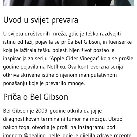
Uvod u svijet prevara
U svijetu društvenih mreža, gdje je teško razdvojiti
istinu od laži, pojavila se priča Bel Gibson, influenserke
koja je lažirala tešku bolest. Njen život postao je
inspiracija za seriju ‘Apple Cider Vinegar’ koja se prošle
godine pojavila na Netflixu. Ova kontroverzna serija
otkriva skrivene istine o njenom manipulativnom
ponašanju koje je prevarilo mnoge.
Priča o Bel Gibson
Bel Gibson je 2009. godine otkrila da joj je
dijagnostikovan terminalni tumor na mozgu. Ubrzo
nakon toga, otvorila je profil na Instagramu pod
imenom @healing_belle, gdje je dijelila zdrave recepte