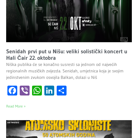
Senidah prvi put u Nišu: veliki solistički koncert u
Hali Čair 22. oktobra
Niška publika će se konačno susresti sa jednom od najvećih
regionalnih muzičkih zvijezda. Senidah, umjetnica koja je svojim
jedinstvenim zvukom osvojila Balkan, dolazi u Niš
Facebook
Viber
WhatsApp
LinkedIn
Share
Read More »