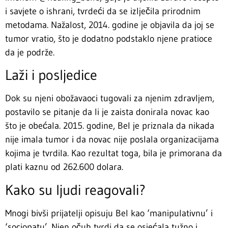
i savjete o ishrani, tvrdeći da se izlječila prirodnim
metodama. Nažalost, 2014. godine je objavila da joj se
tumor vratio, što je dodatno podstaklo njene pratioce
da je podrže.
Laži i posljedice
Dok su njeni obožavaoci tugovali za njenim zdravljem,
postavilo se pitanje da li je zaista donirala novac kao
što je obećala. 2015. godine, Bel je priznala da nikada
nije imala tumor i da novac nije poslala organizacijama
kojima je tvrdila. Kao rezultat toga, bila je primorana da
plati kaznu od 262.600 dolara.
Kako su ljudi reagovali?
Mnogi bivši prijatelji opisuju Bel kao ‘manipulativnu’ i
‘sociopatu’. Njen očuh tvrdi da se osjećala tužno i