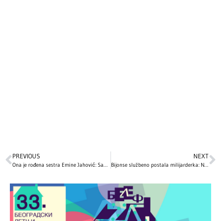
PREVIOUS
NEXT
Ona je rođena sestra Emine Jahović: Sabina se bavi ozbiljnim zanimanjem, a evo kako izgleda – fanovi tvrde da su kao bliznakinje! (FOTO)
Bijonse službeno postala milijarderka: Njeno bogatstvo i muzičko carstvo