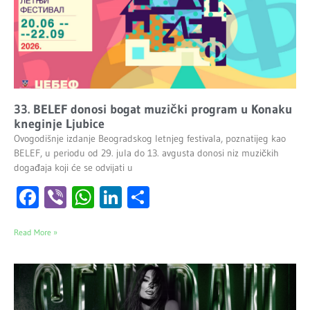
33. BELEF donosi bogat muzički program u Konaku
kneginje Ljubice
Ovogodišnje izdanje Beogradskog letnjeg festivala, poznatijeg kao
BELEF, u periodu od 29. jula do 13. avgusta donosi niz muzičkih
događaja koji će se odvijati u
Facebook
Viber
WhatsApp
LinkedIn
Share
Read More »