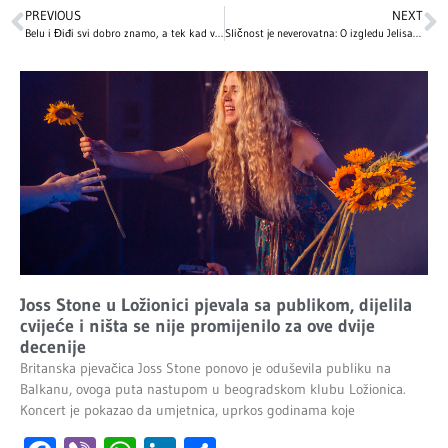
PREVIOUS
NEXT
Belu i Điđi svi dobro znamo, a tek kad vidite njihovog mlađeg brata! O šarmu Anvara Hadida ne prestaje da bruji svet! (FOTO)
Sličnost je neverovatna: O izgledu Jelisavete Orašanin javnost ne prestaje da bruji, a evo kako izgleda njena starija sestra!
Joss Stone u Ložionici pjevala sa publikom, dijelila
cvijeće i ništa se nije promijenilo za ove dvije
decenije
Britanska pjevačica Joss Stone ponovo je oduševila publiku na
Balkanu, ovoga puta nastupom u beogradskom klubu Ložionica.
Koncert je pokazao da umjetnica, uprkos godinama koje