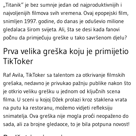
„Titanik“ je bez sumnje jedan od najproduktivnijih i
najvoljenijih filmova svih vremena. Ovaj epopejski film,
snimljen 1997. godine, do danas je oduševio milione
gledalaca širom svijeta. Ali, šta se desi kada fanovi
počnu da primjećuju greške u tako savršenom djelu?
Prva velika greška koju je primijetio
TikToker
Raf Avila, TikToker sa talentom za otkrivanje filmskih
grešaka, nedavno je privukao pažnju publike nakon što
je otkrio veliku grešku u jednom od ključnih scena
filma. U sceni u kojoj Džek prolazi kroz staklena vrata
na putu ka restoranu, možemo vidjeti refleksiju
snimatelja. Ova greška nije mogla proći neopaženo do
sada, ali za brojne gledaoce, to je bila potpuna novost!