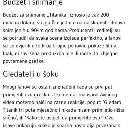
Budžet i snimanje
Budžet za snimanje „Titanika“ iznosio je čak 200
miliona dolara, što ga čini jednim od najskupljih filmova
snimljenih u 90-im godinama. Producenti i reditelji su
se potrudili da svaka scena izgleda perfektno, a fanovi
su se uvjerili u to kroz brojne ponovne prikaze filma.
Ipak, ni savršena produkcija nije ili može da izbjegne
povremene greške.
Gledatelji u šoku
Mnogi fanovi su ostali iznenađeni kada su prvi put
primijetili ovu grešku. U komentarima ispod Avilinog
videa možemo naići na razne reakcije, poput: ‘Gledam
Titanik tri puta mjesečno i nikada nisam primijetio ništa
slično’, ili ‘Kako ste uspjeli da primijetite ovo?’ Ove
izjave pokazuju koliko je snažna nostalgija povezana s