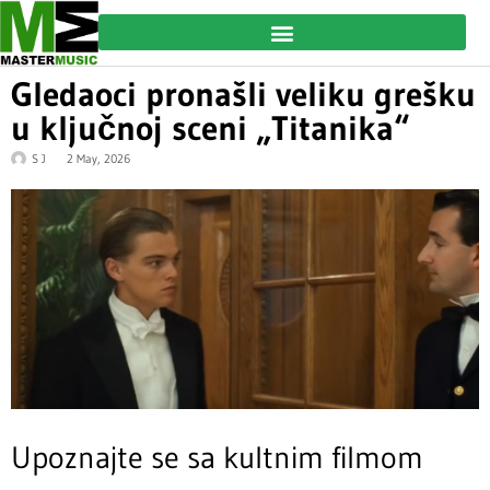
Gledaoci pronašli veliku grešku
u ključnoj sceni „Titanika“
S J
2 May, 2026
Upoznajte se sa kultnim filmom