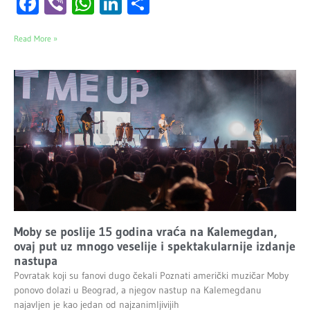
Facebook
Viber
WhatsApp
LinkedIn
Share
Read More »
Moby se poslije 15 godina vraća na Kalemegdan,
ovaj put uz mnogo veselije i spektakularnije izdanje
nastupa
Povratak koji su fanovi dugo čekali Poznati američki muzičar Moby
ponovo dolazi u Beograd, a njegov nastup na Kalemegdanu
najavljen je kao jedan od najzanimljivijih