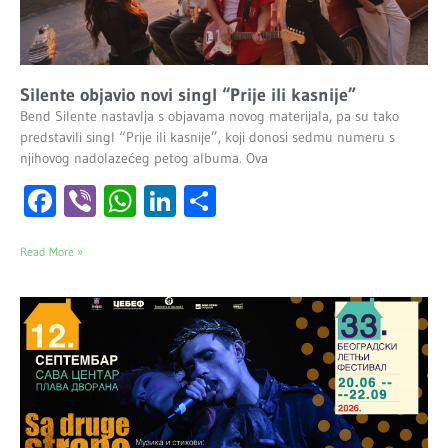
Silente objavio novi singl “Prije ili kasnije”
Bend Silente nastavlja s objavama novog materijala, pa su tako
predstavili singl “Prije ili kasnije”, koji donosi sedmu numeru s
njihovog nadolazećeg petog albuma. Ova
Facebook
Viber
WhatsApp
LinkedIn
Share
Read More »