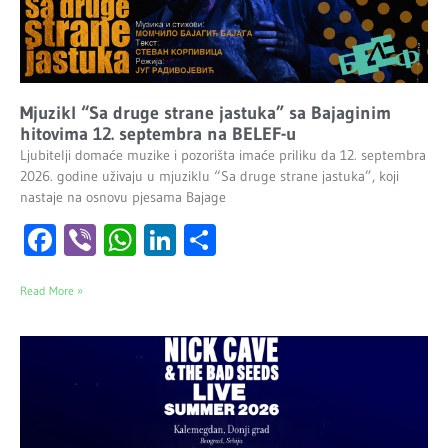
Mjuzikl “Sa druge strane jastuka” sa Bajaginim
hitovima 12. septembra na BELEF-u
Ljubitelji domaće muzike i pozorišta imaće priliku da 12. septembra
2026. godine uživaju u mjuziklu “Sa druge strane jastuka”, koji
nastaje na osnovu pjesama Bajage
Facebook
Viber
WhatsApp
LinkedIn
Share
Read More »