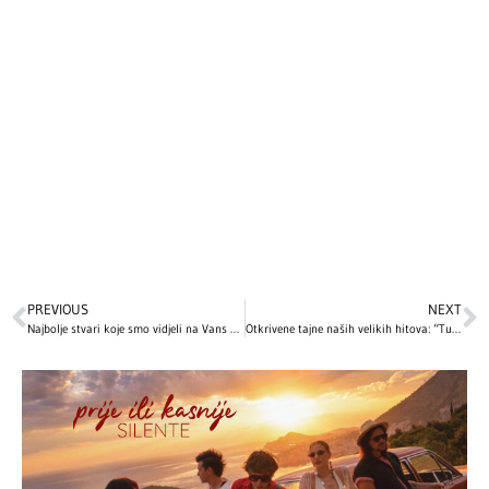
PREVIOUS
NEXT
Najbolje stvari koje smo vidjeli na Vans Warped Tour 2026 u D.C.
Otkrivene tajne naših velikih hitova: “Tuga iz Poršea” i “Sava i Dunav”