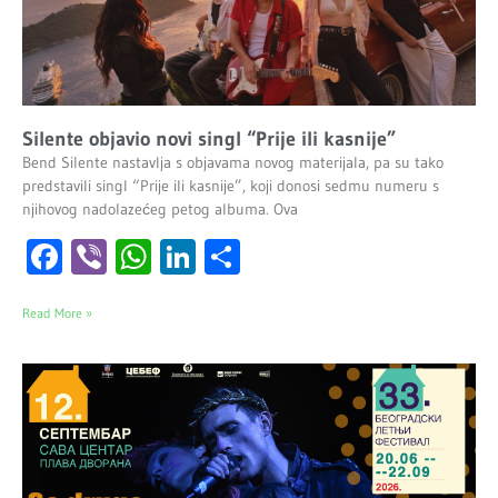
Silente objavio novi singl “Prije ili kasnije”
Bend Silente nastavlja s objavama novog materijala, pa su tako
predstavili singl “Prije ili kasnije”, koji donosi sedmu numeru s
njihovog nadolazećeg petog albuma. Ova
Facebook
Viber
WhatsApp
LinkedIn
Share
Read More »