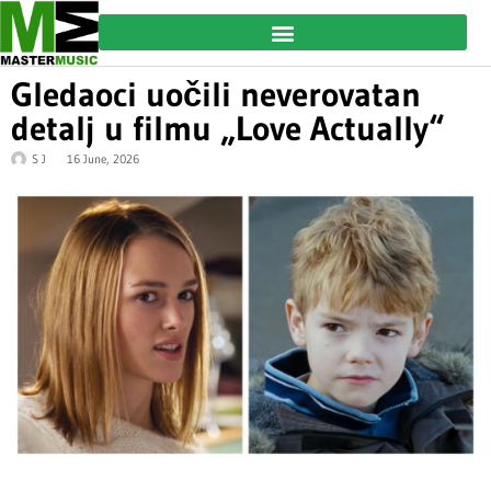
Gledaoci uočili neverovatan
detalj u filmu „Love Actually“
S J
16 June, 2026