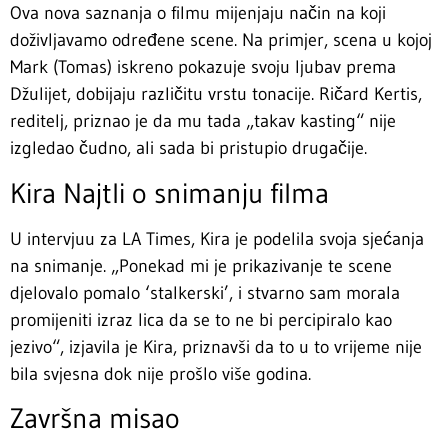
Ova nova saznanja o filmu mijenjaju način na koji
doživljavamo određene scene. Na primjer, scena u kojoj
Mark (Tomas) iskreno pokazuje svoju ljubav prema
Džulijet, dobijaju različitu vrstu tonacije. Ričard Kertis,
reditelj, priznao je da mu tada „takav kasting“ nije
izgledao čudno, ali sada bi pristupio drugačije.
Kira Najtli o snimanju filma
U intervjuu za LA Times, Kira je podelila svoja sjećanja
na snimanje. „Ponekad mi je prikazivanje te scene
djelovalo pomalo ‘stalkerski’, i stvarno sam morala
promijeniti izraz lica da se to ne bi percipiralo kao
jezivo“, izjavila je Kira, priznavši da to u to vrijeme nije
bila svjesna dok nije prošlo više godina.
Završna misao