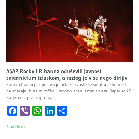
A$AP Rocky i Rihanna oduševili javnost
zajedničkim izlaskom, a razlog je više nego dirljiv
Poznati bračni par ponovo je pokazao zašto se smatra jednim od
najutjecajnijih na muzičkoj i modnoj sceni širom svijeta. Reper A$AP
Rocky i njegova supruga,
Facebook
Viber
WhatsApp
LinkedIn
Share
Read More »