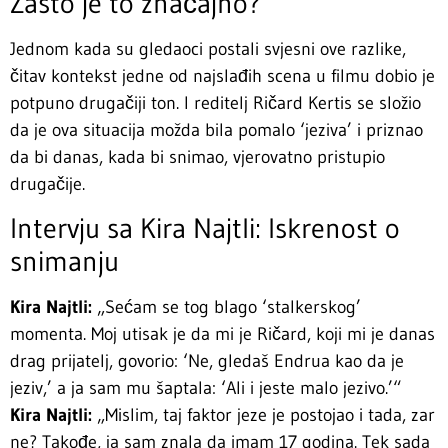
Zašto je to značajno?
Jednom kada su gledaoci postali svjesni ove razlike,
čitav kontekst jedne od najslađih scena u filmu dobio je
potpuno drugačiji ton. I reditelj Ričard Kertis se složio
da je ova situacija možda bila pomalo ‘jeziva’ i priznao
da bi danas, kada bi snimao, vjerovatno pristupio
drugačije.
Intervju sa Kira Najtli: Iskrenost o
snimanju
Kira Najtli:
„Sećam se tog blago ‘stalkerskog’
momenta. Moj utisak je da mi je Ričard, koji mi je danas
drag prijatelj, govorio: ‘Ne, gledaš Endrua kao da je
jeziv,’ a ja sam mu šaptala: ‘Ali i jeste malo jezivo.’“
Kira Najtli:
„Mislim, taj faktor jeze je postojao i tada, zar
ne? Takođe, ja sam znala da imam 17 godina. Tek sada