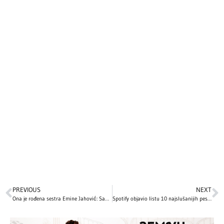
PREVIOUS
NEXT
Ona je rođena sestra Emine Jahović: Sabina se bavi ozbiljnim zanimanjem, a evo kako izgleda – fanovi tvrde da su kao bliznakinje! (FOTO)
Spotify objavio listu 10 najslušanijih pesama u istoriji – jedna je proglašena najboljom pesmom svih vremena!