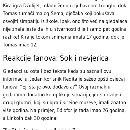
Kira igra Džulijet, mladu ženu u ljubavnom trouglu, dok
Tomas tumači malog Sema, dječaka koji pokušava
osvojiti simpatiju iz škole. Ipak, ono što većina gledalaca
nije znala jeste da ih u stvarnosti dijeli samo pet godina
razlike! Kira je tokom snimanja imala 17 godina, dok je
Tomas imao 12.
Reakcije fanova: Šok i nevjerica
Gledaoci su ostali bez teksta kada su saznali ovu
informaciju. Jedan korisnik Redita je sažeo opšti osjećaj
fanova: “Ej, šta je ovo, dođavola?” Ovaj razmak u
godinama dodatno komplikuje situaciju, jer su ovdje i
drugi glumci, koji su igrali Kireine muževe, imali znatno
više godina. Na primjer, Eđiofor je tada imao 26 godina,
a Linkoln čak 30 godina!