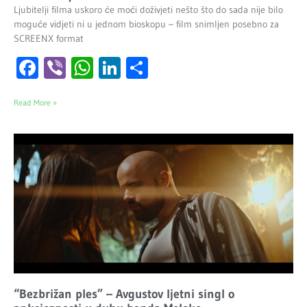
Ljubitelji filma uskoro će moći doživjeti nešto što do sada nije bilo
moguće vidjeti ni u jednom bioskopu – film snimljen posebno za
SCREENX format
Facebook
Viber
WhatsApp
LinkedIn
Share
Read More »
“Bezbrižan ples” – Avgustov ljetni singl o