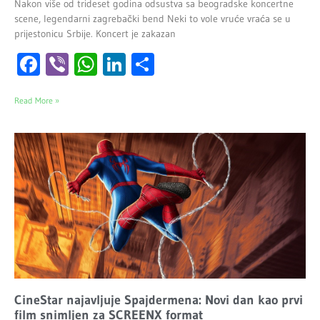
Nakon više od trideset godina odsustva sa beogradske koncertne
scene, legendarni zagrebački bend Neki to vole vruće vraća se u
prijestonicu Srbije. Koncert je zakazan
Facebook
Viber
WhatsApp
LinkedIn
Share
Read More »
CineStar najavljuje Spajdermena: Novi dan kao prvi
film snimljen za SCREENX format