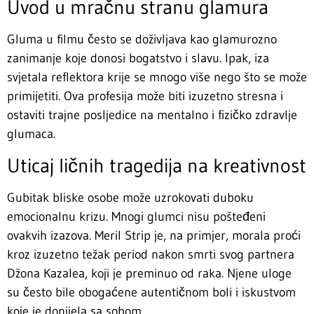
Uvod u mračnu stranu glamura
Gluma u filmu često se doživljava kao glamurozno
zanimanje koje donosi bogatstvo i slavu. Ipak, iza
svjetala reflektora krije se mnogo više nego što se može
primijetiti. Ova profesija može biti izuzetno stresna i
ostaviti trajne posljedice na mentalno i fizičko zdravlje
glumaca.
Uticaj ličnih tragedija na kreativnost
Gubitak bliske osobe može uzrokovati duboku
emocionalnu krizu. Mnogi glumci nisu pošteđeni
ovakvih izazova. Meril Strip je, na primjer, morala proći
kroz izuzetno težak period nakon smrti svog partnera
Džona Kazalea, koji je preminuo od raka. Njene uloge
su često bile obogaćene autentičnom boli i iskustvom
koje je donijela sa sobom.