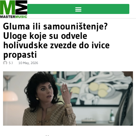
Gluma ili samouništenje?
Uloge koje su odvele
holivudske zvezde do ivice
propasti
S J
10 May, 2026