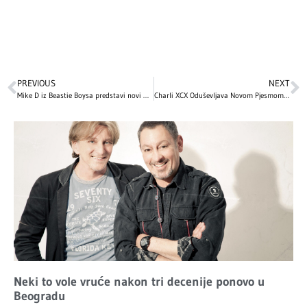
PREVIOUS
NEXT
Mike D iz Beastie Boysa predstavi novi materijal na intimnom solo nastupu
Charli XCX Oduševljava Novom Pjesmom ‘I Keep on Thinking Bout You Every Single Day and Night’
Neki to vole vruće nakon tri decenije ponovo u
Beogradu