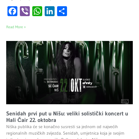
Facebook
Viber
WhatsApp
LinkedIn
Share
Read More »
Senidah prvi put u Nišu: veliki solistički koncert u
Hali Čair 22. oktobra
Niška publika će se konačno susresti sa jednom od najvećih
regionalnih muzičkih zvijezda. Senidah, umjetnica koja je svojim