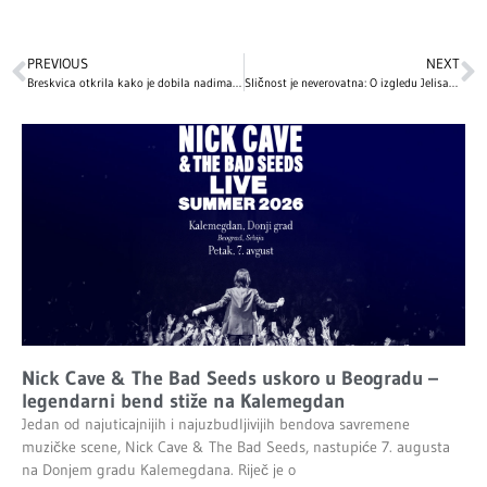
PREVIOUS
NEXT
Breskvica otkrila kako je dobila nadimak: ‘Krive’ drugarice iz osnovne škole
Sličnost je neverovatna: O izgledu Jelisavete Orašanin javnost ne prestaje da bruji, a evo kako izgleda njena starija sestra!
Nick Cave & The Bad Seeds uskoro u Beogradu –
legendarni bend stiže na Kalemegdan
Jedan od najuticajnijih i najuzbudljivijih bendova savremene
muzičke scene, Nick Cave & The Bad Seeds, nastupiće 7. augusta
na Donjem gradu Kalemegdana. Riječ je o