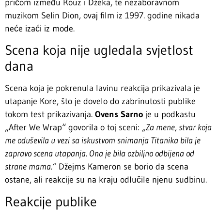
pričom između Rouz i Džeka, te nezaboravnom
muzikom Selin Dion, ovaj film iz 1997. godine nikada
neće izaći iz mode.
Scena koja nije ugledala svjetlost
dana
Scena koja je pokrenula lavinu reakcija prikazivala je
utapanje Kore, što je dovelo do zabrinutosti publike
tokom test prikazivanja.
Ovens Sarno
je u podkastu
„After We Wrap“ govorila o toj sceni:
„Za mene, stvar koja
me oduševila u vezi sa iskustvom snimanja Titanika bila je
zapravo scena utapanja. Ona je bila ozbiljno odbijena od
strane mama.“
Džejms Kameron se borio da scena
ostane, ali reakcije su na kraju odlučile njenu sudbinu.
Reakcije publike