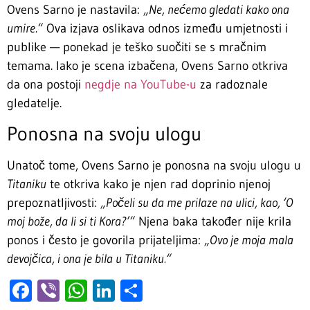
Ovens Sarno je nastavila:
„Ne, nećemo gledati kako ona
umire.“
Ova izjava oslikava odnos između umjetnosti i
publike — ponekad je teško suočiti se s mračnim
temama. Iako je scena izbačena, Ovens Sarno otkriva
da ona postoji
negdje na YouTube-u
za radoznale
gledatelje.
Ponosna na svoju ulogu
Unatoč tome, Ovens Sarno je ponosna na svoju ulogu u
Titaniku
te otkriva kako je njen rad doprinio njenoj
prepoznatljivosti:
„Počeli su da me prilaze na ulici, kao, ‘O
moj bože, da li si ti Kora?’“
Njena baka također nije krila
ponos i često je govorila prijateljima:
„Ovo je moja mala
devojčica, i ona je bila u Titaniku.“
Facebook
Viber
WhatsApp
LinkedIn
Share