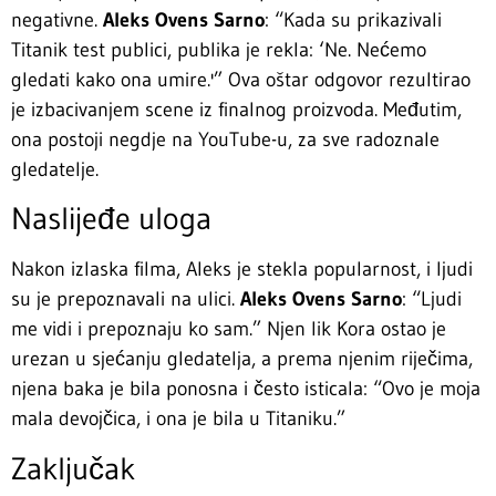
negativne.
Aleks Ovens Sarno
: “Kada su prikazivali
Titanik test publici, publika je rekla: ‘Ne. Nećemo
gledati kako ona umire.'” Ova oštar odgovor rezultirao
je izbacivanjem scene iz finalnog proizvoda. Međutim,
ona postoji negdje na YouTube-u, za sve radoznale
gledatelje.
Naslijeđe uloga
Nakon izlaska filma, Aleks je stekla popularnost, i ljudi
su je prepoznavali na ulici.
Aleks Ovens Sarno
: “Ljudi
me vidi i prepoznaju ko sam.” Njen lik Kora ostao je
urezan u sjećanju gledatelja, a prema njenim riječima,
njena baka je bila ponosna i često isticala: “Ovo je moja
mala devojčica, i ona je bila u Titaniku.”
Zaključak