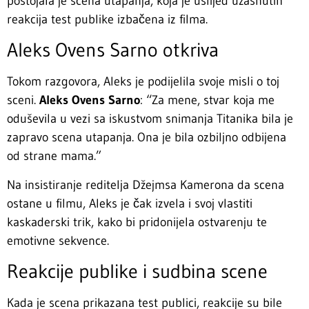
postojala je scena utapanja, koja je uslijed užasnutih
reakcija test publike izbačena iz filma.
Aleks Ovens Sarno otkriva
Tokom razgovora, Aleks je podijelila svoje misli o toj
sceni.
Aleks Ovens Sarno
: “Za mene, stvar koja me
oduševila u vezi sa iskustvom snimanja Titanika bila je
zapravo scena utapanja. Ona je bila ozbiljno odbijena
od strane mama.”
Na insistiranje reditelja Džejmsa Kamerona da scena
ostane u filmu, Aleks je čak izvela i svoj vlastiti
kaskaderski trik, kako bi pridonijela ostvarenju te
emotivne sekvence.
Reakcije publike i sudbina scene
Kada je scena prikazana test publici, reakcije su bile