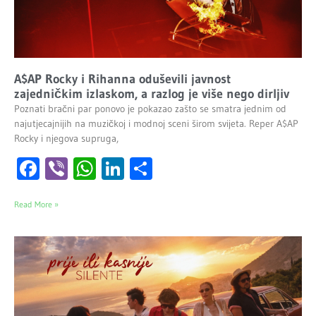
A$AP Rocky i Rihanna oduševili javnost
zajedničkim izlaskom, a razlog je više nego dirljiv
Poznati bračni par ponovo je pokazao zašto se smatra jednim od
najutjecajnijih na muzičkoj i modnoj sceni širom svijeta. Reper A$AP
Rocky i njegova supruga,
Facebook
Viber
WhatsApp
LinkedIn
Share
Read More »