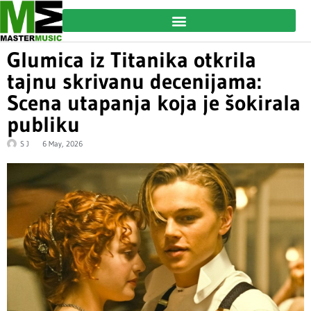
Glumica iz Titanika otkrila
tajnu skrivanu decenijama:
Scena utapanja koja je šokirala
publiku
S J
6 May, 2026