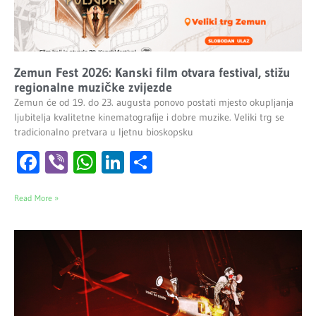
Zemun Fest 2026: Kanski film otvara festival, stižu
regionalne muzičke zvijezde
Zemun će od 19. do 23. augusta ponovo postati mjesto okupljanja
ljubitelja kvalitetne kinematografije i dobre muzike. Veliki trg se
tradicionalno pretvara u ljetnu bioskopsku
Facebook
Viber
WhatsApp
LinkedIn
Share
Read More »