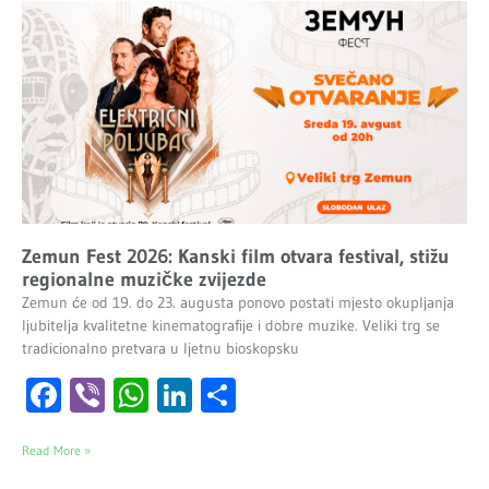
Zemun Fest 2026: Kanski film otvara festival, stižu
regionalne muzičke zvijezde
Zemun će od 19. do 23. augusta ponovo postati mjesto okupljanja
ljubitelja kvalitetne kinematografije i dobre muzike. Veliki trg se
tradicionalno pretvara u ljetnu bioskopsku
Facebook
Viber
WhatsApp
LinkedIn
Share
Read More »