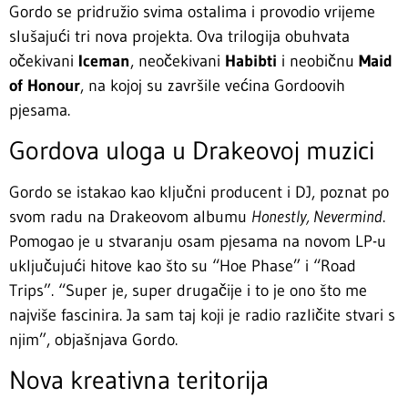
Gordo se pridružio svima ostalima i provodio vrijeme
slušajući tri nova projekta. Ova trilogija obuhvata
očekivani
Iceman
, neočekivani
Habibti
i neobičnu
Maid
of Honour
, na kojoj su završile većina Gordoovih
pjesama.
Gordova uloga u Drakeovoj muzici
Gordo se istakao kao ključni producent i DJ, poznat po
svom radu na Drakeovom albumu
Honestly, Nevermind
.
Pomogao je u stvaranju osam pjesama na novom LP-u
uključujući hitove kao što su “Hoe Phase” i “Road
Trips”. “Super je, super drugačije i to je ono što me
najviše fascinira. Ja sam taj koji je radio različite stvari s
njim”, objašnjava Gordo.
Nova kreativna teritorija