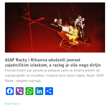
A$AP Rocky i Rihanna oduševili javnost
zajedničkim izlaskom, a razlog je više nego dirljiv
Poznati bračni par ponovo je pokazao zašto se smatra jednim od
najutjecajnijih na muzičkoj i modnoj sceni širom svijeta. Reper A$AP
Rocky i njegova supruga,
Facebook
Viber
WhatsApp
LinkedIn
Share
Read More »