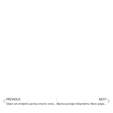
PREVIOUS
NEXT
Jedan od omiljenih parova otvorio vrata svog luksuznog doma: Evo kako izgleda raskošna vila pevača i influenserke vredna 25.8 miliona!
Bijonse postaje milijarderka: Novo poglavlje u muzici