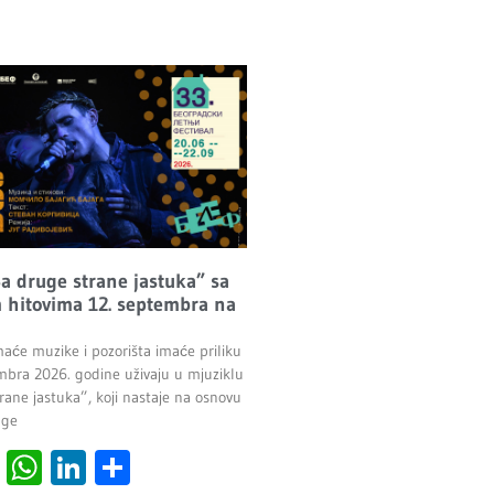
Sa druge strane jastuka” sa
 hitovima 12. septembra na
maće muzike i pozorišta imaće priliku
mbra 2026. godine uživaju u mjuziklu
rane jastuka”, koji nastaje na osnovu
age
cebook
Viber
WhatsApp
LinkedIn
Share