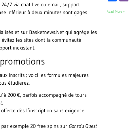
té 24/7 via chat live ou email, support
Read More »
nse inférieur à deux minutes sont gages
ialisés et sur Basketnews.Net qui agrège les
 ; évitez les sites dont la communauté
port inexistant.
t promotions
aux inscrits ; voici les formules majeures
ous étudierez.
’à 200 €, parfois accompagné de tours
t
.
offerte dès l’inscription sans exigence
 – par exemple 20 free spins sur
Gonzo’s Quest