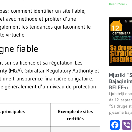
Read More »
as : comment identifier un site fiable,
et avec méthode et profiter d’une
galement les tendances qui façonnent le
é virtuelle.
gne fiable
 sur sa licence et sa régulation. Les
ity (MGA), Gibraltar Regulatory Authority et
Mjuzikl “
 une transparence financière obligatoire.
Bajaginim
cie généralement d’un niveau de protection
BELEF-u
Ljubitelji do
da 12. septe
“Sa druge st
 principales
Exemple de sites
pjesama Baj
certifiés
Fa