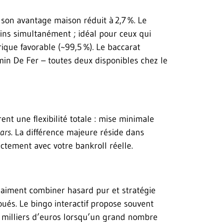
 son avantage maison réduit à 2,7 %. Le
ins simultanément ; idéal pour ceux qui
ique favorable (~99,5 %). Le baccarat
in De Fer – toutes deux disponibles chez le
ent une flexibilité totale : mise minimale
ars
. La différence majeure réside dans
ectement avec votre bankroll réelle.
i aiment combiner hasard pur et stratégie
ués. Le bingo interactif propose souvent
e milliers d’euros lorsqu’un grand nombre