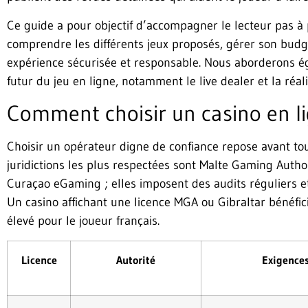
Ce guide a pour objectif d’accompagner le lecteur pas à p
comprendre les différents jeux proposés, gérer son budg
expérience sécurisée et responsable. Nous aborderons é
futur du jeu en ligne, notamment le live dealer et la réalit
Comment choisir un casino en li
Choisir un opérateur digne de confiance repose avant tout
juridictions les plus respectées sont Malte Gaming Author
Curaçao eGaming ; elles imposent des audits réguliers et
Un casino affichant une licence MGA ou Gibraltar bénéfi
élevé pour le joueur français.
Licence
Autorité
Exigences