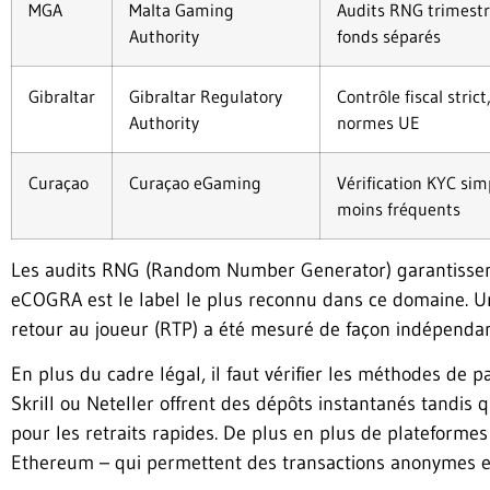
MGA
Malta Gaming
Audits RNG trimestri
Authority
fonds séparés
Gibraltar
Gibraltar Regulatory
Contrôle fiscal stric
Authority
normes UE
Curaçao
Curaçao eGaming
Vérification KYC sim
moins fréquents
Les audits RNG (Random Number Generator) garantissent l’
eCOGRA est le label le plus reconnu dans ce domaine. 
retour au joueur (RTP) a été mesuré de façon indépendan
En plus du cadre légal, il faut vérifier les méthodes de
Skrill ou Neteller offrent des dépôts instantanés tandis 
pour les retraits rapides. De plus en plus de plateforme
Ethereum – qui permettent des transactions anonymes et