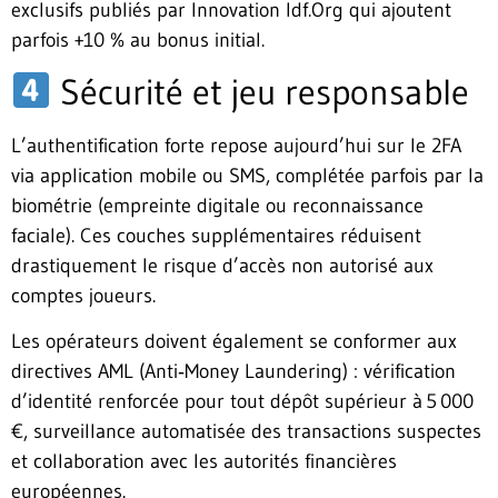
exclusifs publiés par Innovation Idf.Org qui ajoutent
parfois +10 % au bonus initial.
Sécurité et jeu responsable
L’authentification forte repose aujourd’hui sur le 2FA
via application mobile ou SMS, complétée parfois par la
biométrie (empreinte digitale ou reconnaissance
faciale). Ces couches supplémentaires réduisent
drastiquement le risque d’accès non autorisé aux
comptes joueurs.
Les opérateurs doivent également se conformer aux
directives AML (Anti‑Money Laundering) : vérification
d’identité renforcée pour tout dépôt supérieur à 5 000
€, surveillance automatisée des transactions suspectes
et collaboration avec les autorités financières
européennes.