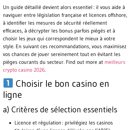
Un guide détaillé devient alors essentiel : il vous aide à
naviguer entre législation française et licences offshore,
à identifier les mesures de sécurité réellement
efficaces, à décrypter les bonus parfois piégés et à
choisir les jeux qui correspondent le mieux à votre
style. En suivant ces recommandations, vous maximisez
vos chances de jouer sereinement tout en évitant les
pièges courants du secteur. Find out more at
meilleurs
crypto casino 2026
.
Choisir le bon casino en
ligne
a) Critères de sélection essentiels
Licence et régulation : privilégiez les casinos