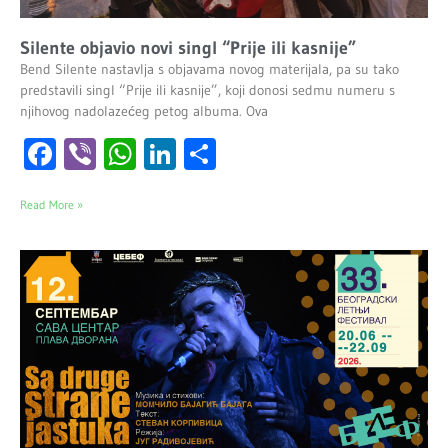
Silente objavio novi singl “Prije ili kasnije”
Bend Silente nastavlja s objavama novog materijala, pa su tako
predstavili singl “Prije ili kasnije”, koji donosi sedmu numeru s
njihovog nadolazećeg petog albuma. Ova
Facebook
Viber
WhatsApp
LinkedIn
Share
Read More »