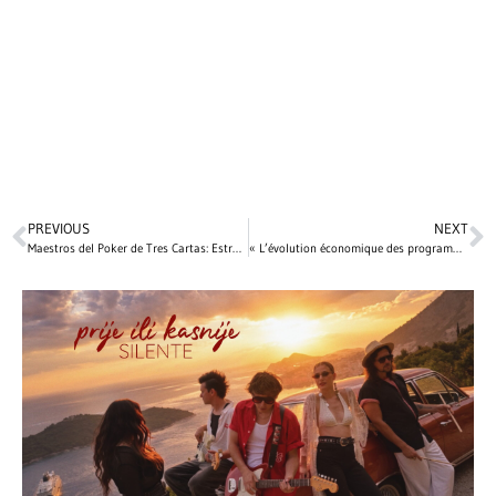
PREVIOUS
NEXT
Maestros del Poker de Tres Cartas: Estrategias y Entrevistas Exclusivas en Casino Online
« L’évolution économique des programmes de fidélité face aux nouvelles régulations du jeu en ligne »