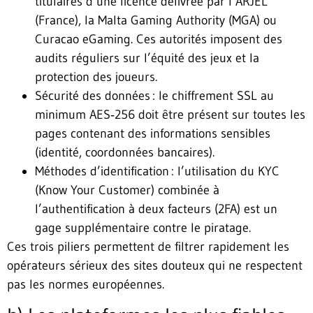
titulaires d’une licence délivrée par l’ARJEL
(France), la Malta Gaming Authority (MGA) ou
Curacao eGaming. Ces autorités imposent des
audits réguliers sur l’équité des jeux et la
protection des joueurs.
Sécurité des données : le chiffrement SSL au
minimum AES‑256 doit être présent sur toutes les
pages contenant des informations sensibles
(identité, coordonnées bancaires).
Méthodes d’identification : l’utilisation du KYC
(Know Your Customer) combinée à
l’authentification à deux facteurs (2FA) est un
gage supplémentaire contre le piratage.
Ces trois piliers permettent de filtrer rapidement les
opérateurs sérieux des sites douteux qui ne respectent
pas les normes européennes.