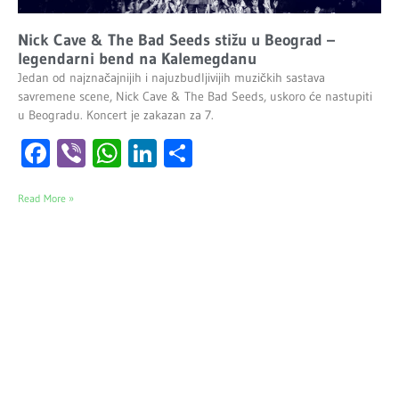
Nick Cave & The Bad Seeds stižu u Beograd –
legendarni bend na Kalemegdanu
Jedan od najznačajnijih i najuzbudljivijih muzičkih sastava
savremene scene, Nick Cave & The Bad Seeds, uskoro će nastupiti
u Beogradu. Koncert je zakazan za 7.
Facebook
Viber
WhatsApp
LinkedIn
Share
Read More »