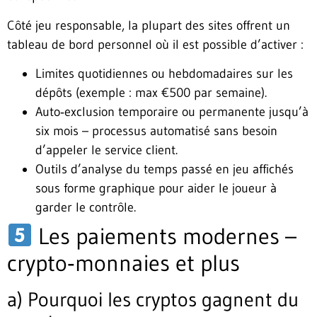
Côté jeu responsable, la plupart des sites offrent un
tableau de bord personnel où il est possible d’activer :
Limites quotidiennes ou hebdomadaires sur les
dépôts (exemple : max €500 par semaine).
Auto‑exclusion temporaire ou permanente jusqu’à
six mois – processus automatisé sans besoin
d’appeler le service client.
Outils d’analyse du temps passé en jeu affichés
sous forme graphique pour aider le joueur à
garder le contrôle.
Les paiements modernes –
crypto‑monnaies et plus
a) Pourquoi les cryptos gagnent du