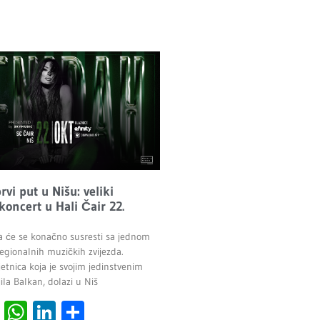
vi put u Nišu: veliki
 koncert u Hali Čair 22.
a će se konačno susresti sa jednom
egionalnih muzičkih zvijezda.
etnica koja je svojim jedinstvenim
la Balkan, dolazi u Niš
cebook
Viber
WhatsApp
LinkedIn
Share