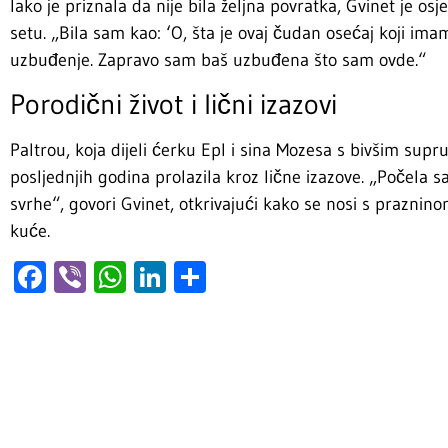
Iako je priznala da nije bila željna povratka, Gvinet je o
setu. „Bila sam kao: ‘O, šta je ovaj čudan osećaj koji imam
uzbuđenje. Zapravo sam baš uzbuđena što sam ovde.“
Porodični život i lični izazovi
Paltrou, koja dijeli ćerku Epl i sina Mozesa s bivšim sup
posljednjih godina prolazila kroz lične izazove. „Počela 
svrhe“, govori Gvinet, otkrivajući kako se nosi s prazni
kuće.
Facebook
Viber
WhatsApp
LinkedIn
Share