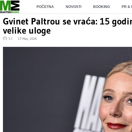
POČETNA
NOVOSTI
BOOKING
PR &
Gvinet Paltrou se vraća: 15 god
velike uloge
S J
17 May, 2026