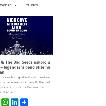
IZVOĐAČI
TALENTI
 & The Bad Seeds uskoro u
– legendarni bend stiže na
an
ticajnijih i najuzbudljivijih bendova
uzičke scene, Nick Cave & The Bad
piće 7. augusta na Donjem gradu
 Riječ je o
cebook
Viber
WhatsApp
LinkedIn
Share