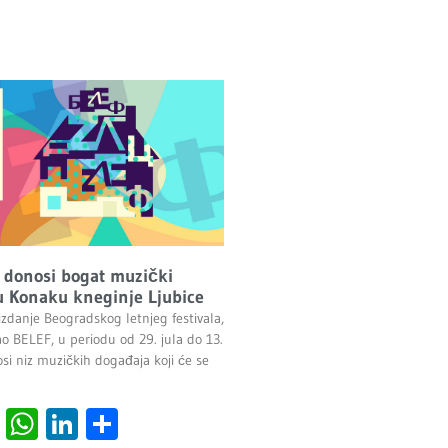
 donosi bogat muzički
 Konaku kneginje Ljubice
izdanje Beogradskog letnjeg festivala,
ao BELEF, u periodu od 29. jula do 13.
si niz muzičkih događaja koji će se
cebook
Viber
WhatsApp
LinkedIn
Share