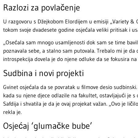
Razlozi za povlačenje
U razgovoru s Džejkobom Elordijem u emisiji „Variety & C
tokom svoje dvadesete godine osjećala veliki pritisak i u
„Osećala sam mnogo usamljenosti dok sam se time bavila
poznavala sebe, a stalno sam putovala. Trebalo mi je da
introspekcija dovela je do njene odluke da se fokusira na p
Sudbina i novi projekti
Gvinet osjećala da se povratak u filmove desio sudbinski
kada su njene djece odlazile na fakultet, ostavljajući je 
Safdija i shvatila je da je ovaj projekat važan. „Ovo je lič
rekla je.
Osjećaj ‘glumačke bube’