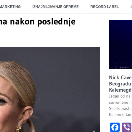
 MARKETING
IZNAJMLJIVANJE OPREME
RECORD LABEL
ina nakon poslednje
Nick Cave
Beogradu 
Kalemegd
Jedan od naju
savremene m
Seeds, nastu
Kalemegdana.
Fa