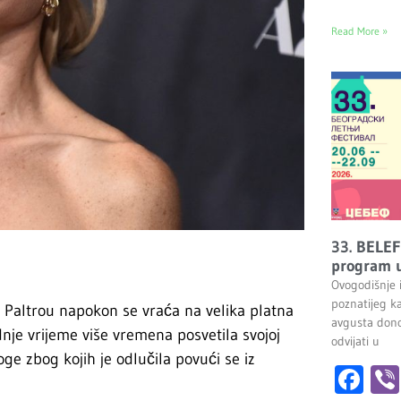
Read More »
33. BELEF
program u
Ovogodišnje 
poznatijeg k
Paltrou napokon se vraća na velika platna
avgusta dono
nje vrijeme više vremena posvetila svojoj
odvijati u
oge zbog kojih je odlučila povući se iz
Fa