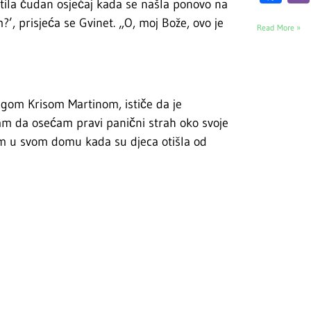
sjetila čudan osjećaj kada se našla ponovo na
?’, prisjeća se Gvinet. „O, moj Bože, ovo je
Read More »
rugom Krisom Martinom, ističe da je
sam da osećam pravi panični strah oko svoje
nom u svom domu kada su djeca otišla od