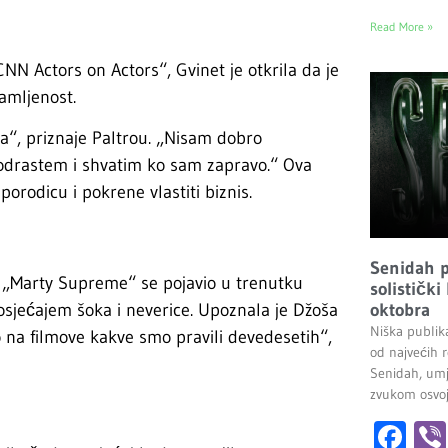
Read More »
NN Actors on Actors“, Gvinet je otkrila da je
samljenost.
“, priznaje Paltrou. „Nisam dobro
 odrastem i shvatim ko sam zapravo.“ Ova
orodicu i pokrene vlastiti biznis.
Senidah pr
. „Marty Supreme“ se pojavio u trenutku
solistički
s osjećajem šoka i neverice. Upoznala je Džoša
oktobra
Niška publik
ilo na filmove kakve smo pravili devedesetih“,
od najvećih r
Senidah, umj
zvukom osvoji
Fa