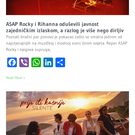
A$AP Rocky i Rihanna oduševili javnost
zajedničkim izlaskom, a razlog je više nego dirljiv
Poznati bračni par ponovo je pokazao zašto se smatra jednim od
najutjecajnijih na muzičkoj i modnoj sceni širom svijeta. Reper A$AP
Rocky i njegova supruga,
Facebook
Viber
WhatsApp
LinkedIn
Share
Read More »