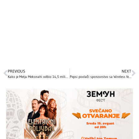
PREVIOUS
NEXT
Kako je Metju Mekonahi odbio 14,5 miliona dolara i preokrenuo svoju karijeru
Pepsi povlači sponzorstvo sa Wireless festivala nakon izbora Kanyea Westa