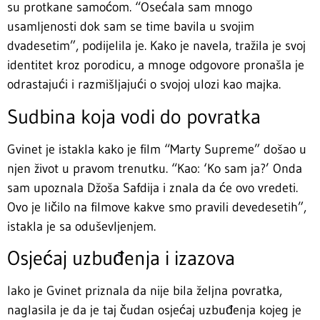
su protkane samoćom. “Osećala sam mnogo
usamljenosti dok sam se time bavila u svojim
dvadesetim”, podijelila je. Kako je navela, tražila je svoj
identitet kroz porodicu, a mnoge odgovore pronašla je
odrastajući i razmišljajući o svojoj ulozi kao majka.
Sudbina koja vodi do povratka
Gvinet je istakla kako je film “Marty Supreme” došao u
njen život u pravom trenutku. “Kao: ‘Ko sam ja?’ Onda
sam upoznala Džoša Safdija i znala da će ovo vredeti.
Ovo je ličilo na filmove kakve smo pravili devedesetih”,
istakla je sa oduševljenjem.
Osjećaj uzbuđenja i izazova
Iako je Gvinet priznala da nije bila željna povratka,
naglasila je da je taj čudan osjećaj uzbuđenja kojeg je