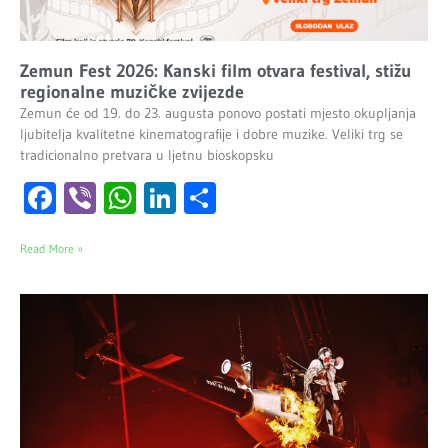
Zemun Fest 2026: Kanski film otvara festival, stižu
regionalne muzičke zvijezde
Zemun će od 19. do 23. augusta ponovo postati mjesto okupljanja
ljubitelja kvalitetne kinematografije i dobre muzike. Veliki trg se
tradicionalno pretvara u ljetnu bioskopsku
Facebook
Viber
WhatsApp
LinkedIn
Share
Read More »