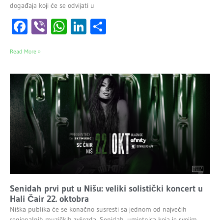
događaja koji će se odvijati u
Facebook
Viber
WhatsApp
LinkedIn
Share
Read More »
Senidah prvi put u Nišu: veliki solistički koncert u
Hali Čair 22. oktobra
Niška publika će se konačno susresti sa jednom od najvećih
regionalnih muzičkih zvijezda. Senidah, umjetnica koja je svojim