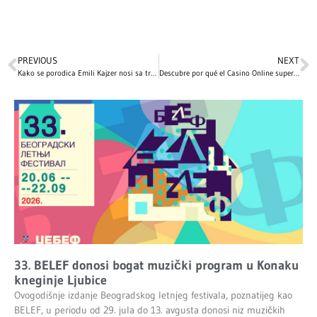
PREVIOUS
NEXT
Kako se porodica Emili Kajzer nosi sa tragedijom: Ljubav i podrška u teškim vremenima
Descubre por qué el Casino Online supera a los casinos tradicionales
33. BELEF donosi bogat muzički program u Konaku
kneginje Ljubice
Ovogodišnje izdanje Beogradskog letnjeg festivala, poznatijeg kao
BELEF, u periodu od 29. jula do 13. avgusta donosi niz muzičkih