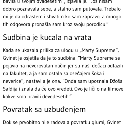
bavila u svojim dvadesetim”, izjavila je. “Još nisam
dobro poznavala sebe, a stalno sam putovala. Trebalo
mi je da odrastem i shvatim ko sam zapravo, a mnogo
tih odgovora pronašla sam kroz svoju porodicu.”
Sudbina je kucala na vrata
Kada se ukazala prilika za ulogu u „Marty Supreme“,
Gvinet je osjetila da je to sudbina. “Marty Supreme se
pojavio na neverovatan način jer su naši dečaci odlazili
na fakultet, a ja sam ostala sa osećajem šoka i
neverice”, nastavila je ona. “Onda sam upoznala Džoša
Safdija i znala da će ovo vredeti. Ovo je ličilo na filmove
kakve smo pravili devedesetih.”
Povratak sa uzbuđenjem
Dok se prvobitno nije radovala povratku glumi, Gvinet