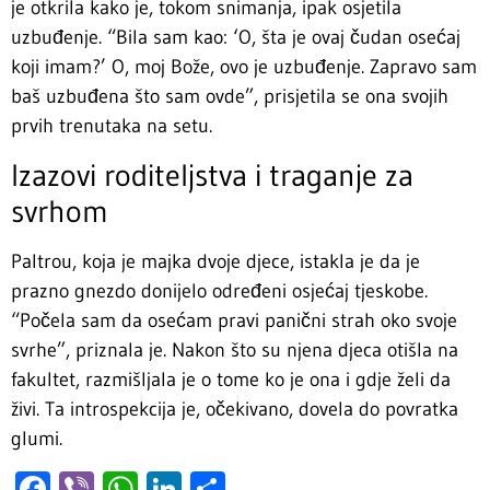
je otkrila kako je, tokom snimanja, ipak osjetila
uzbuđenje. “Bila sam kao: ‘O, šta je ovaj čudan osećaj
koji imam?’ O, moj Bože, ovo je uzbuđenje. Zapravo sam
baš uzbuđena što sam ovde”, prisjetila se ona svojih
prvih trenutaka na setu.
Izazovi roditeljstva i traganje za
svrhom
Paltrou, koja je majka dvoje djece, istakla je da je
prazno gnezdo donijelo određeni osjećaj tjeskobe.
“Počela sam da osećam pravi panični strah oko svoje
svrhe”, priznala je. Nakon što su njena djeca otišla na
fakultet, razmišljala je o tome ko je ona i gdje želi da
živi. Ta introspekcija je, očekivano, dovela do povratka
glumi.
Facebook
Viber
WhatsApp
LinkedIn
Share