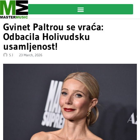
Gvinet Paltrou se vraća:
Odbacila Holivudsku
usamljenost!
S J
23 March, 2026