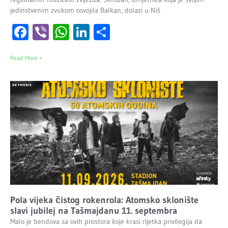
jedinstvenim zvukom osvojila Balkan, dolazi u Niš
Facebook
Viber
WhatsApp
LinkedIn
Share
Read More »
Pola vijeka čistog rokenrola: Atomsko sklonište
slavi jubilej na Tašmajdanu 11. septembra
Malo je bendova sa ovih prostora koje krasi rijetka privilegija da