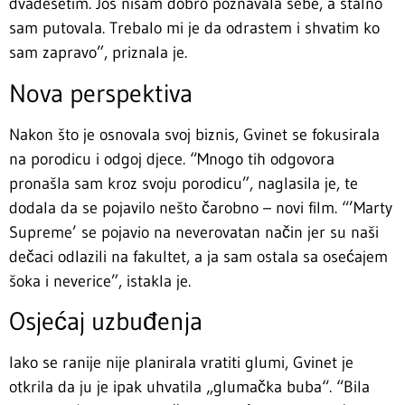
dvadesetim. Još nisam dobro poznavala sebe, a stalno
sam putovala. Trebalo mi je da odrastem i shvatim ko
sam zapravo”, priznala je.
Nova perspektiva
Nakon što je osnovala svoj biznis, Gvinet se fokusirala
na porodicu i odgoj djece. “Mnogo tih odgovora
pronašla sam kroz svoju porodicu”, naglasila je, te
dodala da se pojavilo nešto čarobno – novi film. “’Marty
Supreme’ se pojavio na neverovatan način jer su naši
dečaci odlazili na fakultet, a ja sam ostala sa osećajem
šoka i neverice”, istakla je.
Osjećaj uzbuđenja
Iako se ranije nije planirala vratiti glumi, Gvinet je
otkrila da ju je ipak uhvatila „glumačka buba“. “Bila