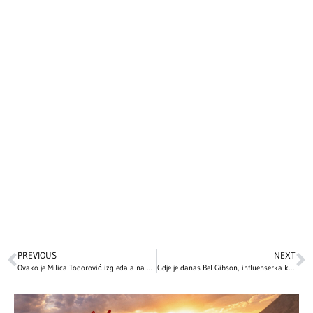
PREVIOUS
NEXT
Ovako je Milica Todorović izgledala na početku karijere! Imala je samo 14 godina kada je zapevala na audiciji i oduševila sve! (VIDEO)
Gdje je danas Bel Gibson, influenserka koja je surovo prevarila svijet lažirajući da je teško bolesna?