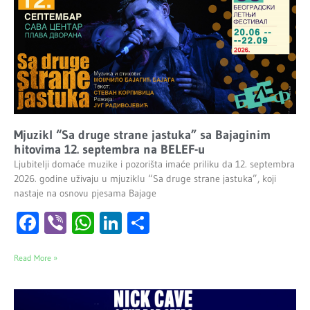
Mjuzikl “Sa druge strane jastuka” sa Bajaginim
hitovima 12. septembra na BELEF-u
Ljubitelji domaće muzike i pozorišta imaće priliku da 12. septembra
2026. godine uživaju u mjuziklu “Sa druge strane jastuka”, koji
nastaje na osnovu pjesama Bajage
Facebook
Viber
WhatsApp
LinkedIn
Share
Read More »