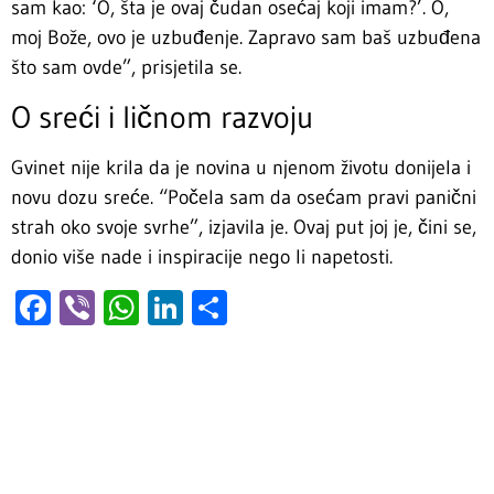
sam kao: ‘O, šta je ovaj čudan osećaj koji imam?’. O,
moj Bože, ovo je uzbuđenje. Zapravo sam baš uzbuđena
što sam ovde”, prisjetila se.
O sreći i ličnom razvoju
Gvinet nije krila da je novina u njenom životu donijela i
novu dozu sreće. “Počela sam da osećam pravi panični
strah oko svoje svrhe”, izjavila je. Ovaj put joj je, čini se,
donio više nade i inspiracije nego li napetosti.
Facebook
Viber
WhatsApp
LinkedIn
Share