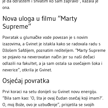
je da odrastem i shvatim ko sam zapravo”, kazala je
ona.
Nova uloga u filmu “Marty
Supreme”
Povratak u glumačke vode povezan je s novim
izazovima, a Gvinet je istakla kako se radovala radu s
Džošem Safdijem, poznatim rediteljem. “Marty Supreme
se pojavio na neverovatan način jer su naši dečaci
odlazili na fakultet, a ja sam ostala sa osećajem šoka i
neverice”, otkrila je Gvinet.
Osjećaj povratka
Prvi koraci na setu donijeli su Gvinet novu energiju.
“Bila sam kao: ‘O, šta je ovaj čudan osećaj koji imam?’.
O, moj Bože, ovo je uzbuđenje”, prisjetila se svojih