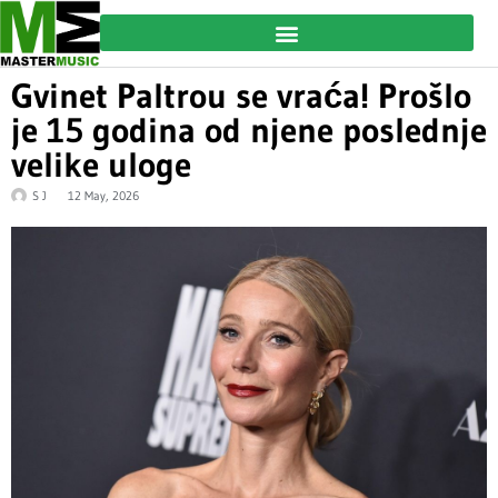
Gvinet Paltrou se vraća! Prošlo
je 15 godina od njene poslednje
velike uloge
S J
12 May, 2026