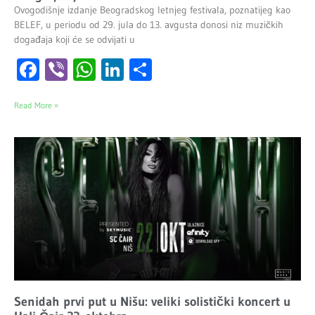
Ovogodišnje izdanje Beogradskog letnjeg festivala, poznatijeg kao
BELEF, u periodu od 29. jula do 13. avgusta donosi niz muzičkih
događaja koji će se odvijati u
Facebook
Viber
WhatsApp
LinkedIn
Share
Read More »
Senidah prvi put u Nišu: veliki solistički koncert u