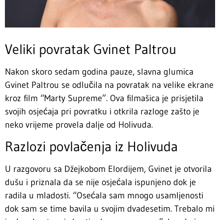
Veliki povratak Gvinet Paltrou
Nakon skoro sedam godina pauze, slavna glumica
Gvinet Paltrou se odlučila na povratak na velike ekrane
kroz film “Marty Supreme”. Ova filmašica je prisjetila
svojih osjećaja pri povratku i otkrila razloge zašto je
neko vrijeme provela dalje od Holivuda.
Razlozi povlačenja iz Holivuda
U razgovoru sa Džejkobom Elordijem, Gvinet je otvorila
dušu i priznala da se nije osjećala ispunjeno dok je
radila u mladosti. “Osećala sam mnogo usamljenosti
dok sam se time bavila u svojim dvadesetim. Trebalo mi