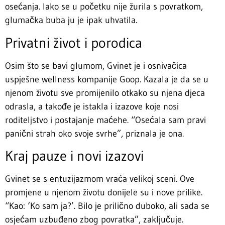
osećanja. Iako se u početku nije žurila s povratkom,
glumačka buba ju je ipak uhvatila.
Privatni život i porodica
Osim što se bavi glumom, Gvinet je i osnivačica
uspješne wellness kompanije Goop. Kazala je da se u
njenom životu sve promijenilo otkako su njena djeca
odrasla, a takođe je istakla i izazove koje nosi
roditeljstvo i postajanje maćehe. “Osećala sam pravi
panični strah oko svoje svrhe”, priznala je ona.
Kraj pauze i novi izazovi
Gvinet se s entuzijazmom vraća velikoj sceni. Ove
promjene u njenom životu donijele su i nove prilike.
“Kao: ‘Ko sam ja?’. Bilo je prilično duboko, ali sada se
osjećam uzbuđeno zbog povratka”, zaključuje.