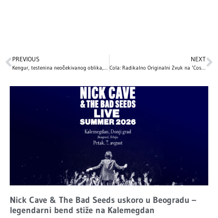
PREVIOUS
NEXT
Kengur, testenina neočekivanog oblika, komad sira…: Ovo su NAJBIZARNIJI božićni pokloni slavnih, a 1 je posebno zapanjujuć!
Cola: Radikalno Originalni Zvuk na ‘Cost of Living Adjustment’
Nick Cave & The Bad Seeds uskoro u Beogradu –
legendarni bend stiže na Kalemegdan