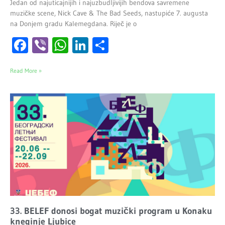
Jedan od najuticajnijih i najuzbudljivijih bendova savremene
muzičke scene, Nick Cave & The Bad Seeds, nastupiće 7. augusta
na Donjem gradu Kalemegdana. Riječ je o
Facebook
Viber
WhatsApp
LinkedIn
Share
Read More »
33. BELEF donosi bogat muzički program u Konaku
kneginje Ljubice