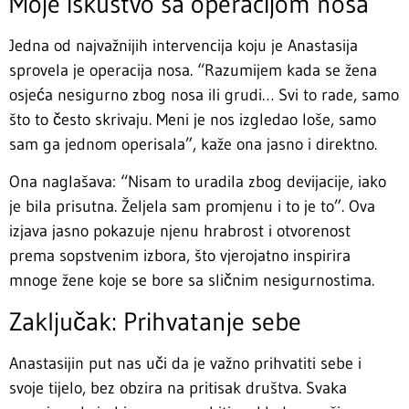
Moje iskustvo sa operacijom nosa
Jedna od najvažnijih intervencija koju je Anastasija
sprovela je operacija nosa. “Razumijem kada se žena
osjeća nesigurno zbog nosa ili grudi… Svi to rade, samo
što to često skrivaju. Meni je nos izgledao loše, samo
sam ga jednom operisala”, kaže ona jasno i direktno.
Ona naglašava: “Nisam to uradila zbog devijacije, iako
je bila prisutna. Željela sam promjenu i to je to”. Ova
izjava jasno pokazuje njenu hrabrost i otvorenost
prema sopstvenim izbora, što vjerojatno inspirira
mnoge žene koje se bore sa sličnim nesigurnostima.
Zaključak: Prihvatanje sebe
Anastasijin put nas uči da je važno prihvatiti sebe i
svoje tijelo, bez obzira na pritisak društva. Svaka