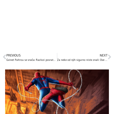
PREVIOUS
NEXT
Gvinet Paltrou se vraća: Razlozi povratka u Holivud nakon 15 godina!
Za neke od njih sigurno niste znali: Ove holivudske zvezde proslavljaju Božić 7. januara!