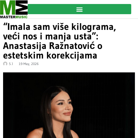
“Imala sam više kilograma,
veći nos i manja usta”:
Anastasija Ražnatović o
estetskim korekcijama
S J
19 May, 2026