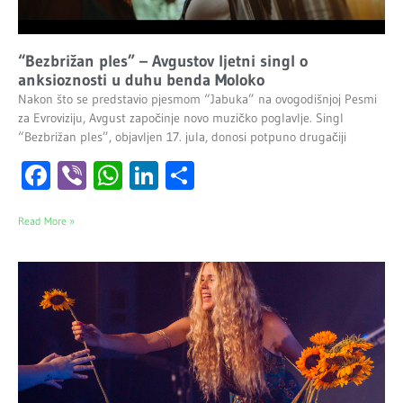
“Bezbrižan ples” – Avgustov ljetni singl o
anksioznosti u duhu benda Moloko
Nakon što se predstavio pjesmom “Jabuka” na ovogodišnjoj Pesmi
za Evroviziju, Avgust započinje novo muzičko poglavlje. Singl
“Bezbrižan ples”, objavljen 17. jula, donosi potpuno drugačiji
Facebook
Viber
WhatsApp
LinkedIn
Share
Read More »