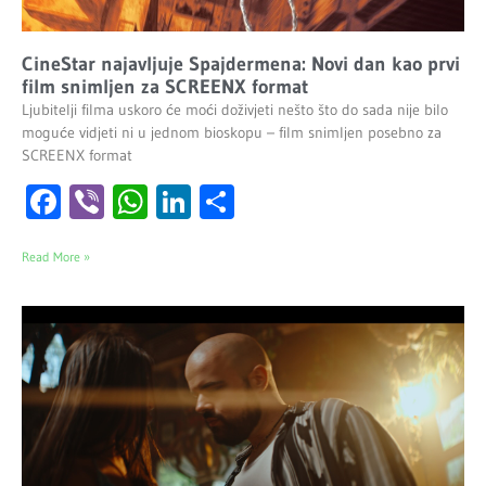
CineStar najavljuje Spajdermena: Novi dan kao prvi
film snimljen za SCREENX format
Ljubitelji filma uskoro će moći doživjeti nešto što do sada nije bilo
moguće vidjeti ni u jednom bioskopu – film snimljen posebno za
SCREENX format
Facebook
Viber
WhatsApp
LinkedIn
Share
Read More »