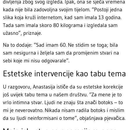
divljenja zbog svog izgleda. Ipak, ona se sjeća vremena
kada nije bila zadovoljna svojim tijelom. “Postoji jedna
slika koja kruži internetom, kad sam imala 13 godina.
Tada sam imala skoro 80 kilograma i izgledala sam
užasno”, priznaje.
Na to dodaje: “Sad imam 60. Ne stidim se toga; bila
sam nesigurna i željela sam da promijenim stvari na
sebi koje mi nisu odgovarale”.
Estetske intervencije kao tabu tema
U razgovoru, Anastasija ističe da su estetske korekcije
još uvijek tabu tema u našem društvu. “Za mene je to
vrlo intimna stvar. Ljudi ne znaju šta znači botoks – to
mi je neverovatno. Nikada nisam radila botoks i mislim
da su ljudi neinformisani o tome”, objašnjava pjevačica.