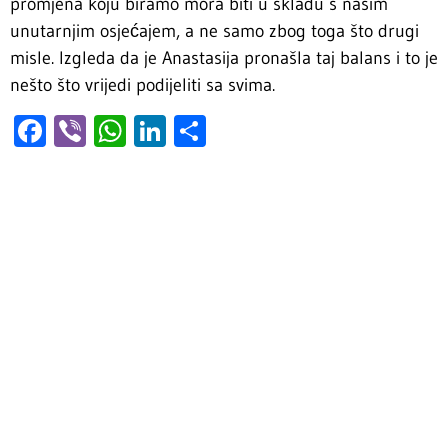
promjena koju biramo mora biti u skladu s našim
unutarnjim osjećajem, a ne samo zbog toga što drugi
misle. Izgleda da je Anastasija pronašla taj balans i to je
nešto što vrijedi podijeliti sa svima.
Facebook
Viber
WhatsApp
LinkedIn
Share