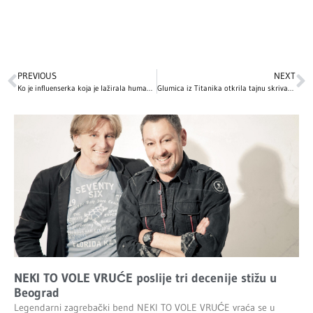
PREVIOUS
NEXT
Ko je influenserka koja je lažirala humanitarnu akciju: Kjara Feranji u centru skandala
Glumica iz Titanika otkrila tajnu skrivanu decenijama: OVA scena je izbačena iz filma nakon što je naišla na užasnute reakcije
NEKI TO VOLE VRUĆE poslije tri decenije stižu u
Beograd
Legendarni zagrebački bend NEKI TO VOLE VRUĆE vraća se u