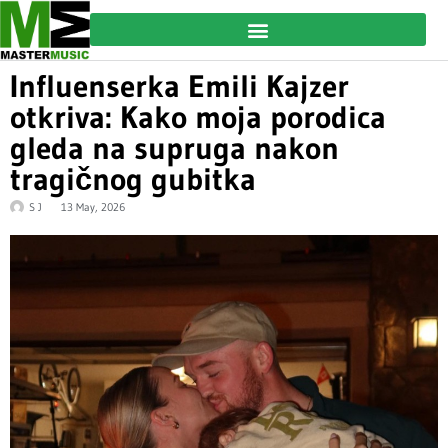
Influenserka Emili Kajzer
otkriva: Kako moja porodica
gleda na supruga nakon
tragičnog gubitka
S J
13 May, 2026