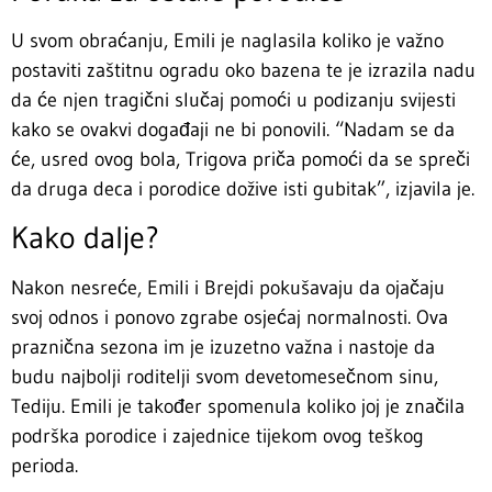
U svom obraćanju, Emili je naglasila koliko je važno
postaviti zaštitnu ogradu oko bazena te je izrazila nadu
da će njen tragični slučaj pomoći u podizanju svijesti
kako se ovakvi događaji ne bi ponovili. “Nadam se da
će, usred ovog bola, Trigova priča pomoći da se spreči
da druga deca i porodice dožive isti gubitak”, izjavila je.
Kako dalje?
Nakon nesreće, Emili i Brejdi pokušavaju da ojačaju
svoj odnos i ponovo zgrabe osjećaj normalnosti. Ova
praznična sezona im je izuzetno važna i nastoje da
budu najbolji roditelji svom devetomesečnom sinu,
Tediju. Emili je također spomenula koliko joj je značila
podrška porodice i zajednice tijekom ovog teškog
perioda.