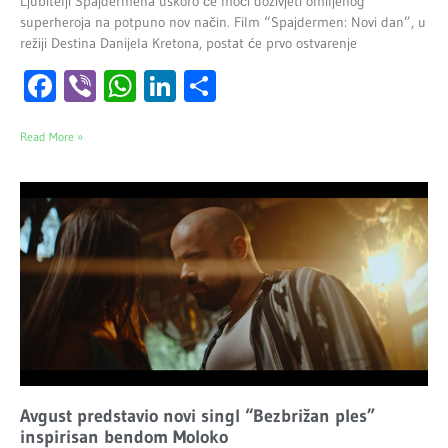
Ljubitelji Spajdermena uskoro će moći doživjeti omiljenog
superheroja na potpuno nov način. Film “Spajdermen: Novi dan”, u
režiji Destina Danijela Kretona, postat će prvo ostvarenje
Facebook
Viber
WhatsApp
LinkedIn
Share
Read More »
Avgust predstavio novi singl “Bezbrižan ples”
inspirisan bendom Moloko