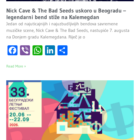
Nick Cave & The Bad Seeds uskoro u Beogradu –
legendarni bend stiže na Kalemegdan
Jedan od najuticajnijih i najuzbudljivijih bendova savremene
muzičke scene, Nick Cave & The Bad Seeds, nastupiće 7. augusta
na Donjem gradu Kalemegdana. Riječ je o
Facebook
Viber
WhatsApp
LinkedIn
Share
Read More »