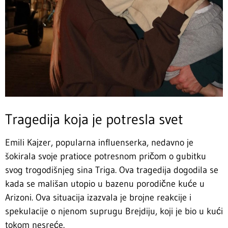
Tragedija koja je potresla svet
Emili Kajzer, popularna influenserka, nedavno je
šokirala svoje pratioce potresnom pričom o gubitku
svog trogodišnjeg sina Triga. Ova tragedija dogodila se
kada se mališan utopio u bazenu porodične kuće u
Arizoni. Ova situacija izazvala je brojne reakcije i
spekulacije o njenom suprugu Brejdiju, koji je bio u kući
tokom nesreće.