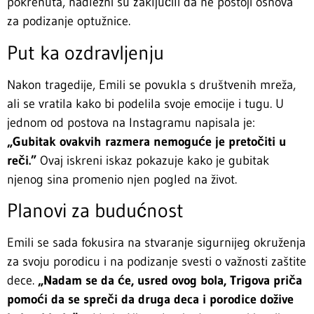
pokrenuta, nadležni su zaključili da ne postoji osnova
za podizanje optužnice.
Put ka ozdravljenju
Nakon tragedije, Emili se povukla s društvenih mreža,
ali se vratila kako bi podelila svoje emocije i tugu. U
jednom od postova na Instagramu napisala je:
„Gubitak ovakvih razmera nemoguće je pretočiti u
reči.”
Ovaj iskreni iskaz pokazuje kako je gubitak
njenog sina promenio njen pogled na život.
Planovi za budućnost
Emili se sada fokusira na stvaranje sigurnijeg okruženja
za svoju porodicu i na podizanje svesti o važnosti zaštite
dece.
„Nadam se da će, usred ovog bola, Trigova priča
pomoći da se spreči da druga deca i porodice dožive