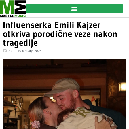
Influenserka Emili Kajzer
otkriva porodične veze nakon
tragedije
S J
10 January, 2026