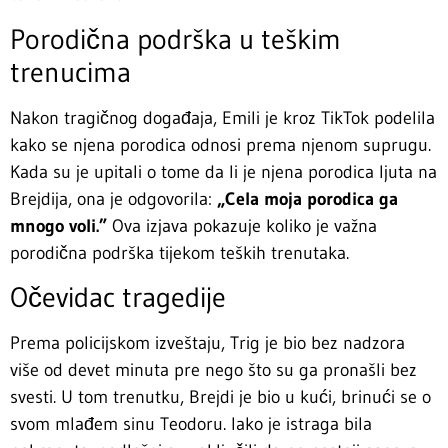
Porodična podrška u teškim
trenucima
Nakon tragičnog događaja, Emili je kroz TikTok podelila
kako se njena porodica odnosi prema njenom suprugu.
Kada su je upitali o tome da li je njena porodica ljuta na
Brejdija, ona je odgovorila:
„Cela moja porodica ga
mnogo voli.”
Ova izjava pokazuje koliko je važna
porodična podrška tijekom teških trenutaka.
Očevidac tragedije
Prema policijskom izveštaju, Trig je bio bez nadzora
više od devet minuta pre nego što su ga pronašli bez
svesti. U tom trenutku, Brejdi je bio u kući, brinući se o
svom mlađem sinu Teodoru. Iako je istraga bila