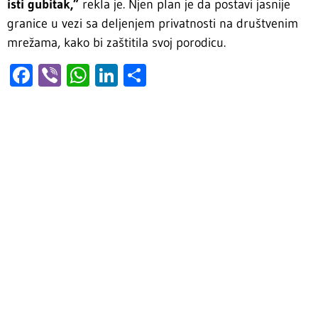
isti gubitak,”
rekla je. Njen plan je da postavi jasnije
granice u vezi sa deljenjem privatnosti na društvenim
mrežama, kako bi zaštitila svoj porodicu.
Facebook
Viber
WhatsApp
LinkedIn
Share