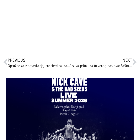
PREVIOUS
NEXT
Optužbe za zlostavljanje, problemi sa zakonom, lečenje zavisnosti: Najveći skandali i kontroverze poznatih ličnosti koje i danas intrigiraju svet
Jeziva priča iza čuvenog naslova: Zašto je jedna od najkontroverznijih knjiga Stivena Kinga povučena iz prodaje i nikada više nije štampana