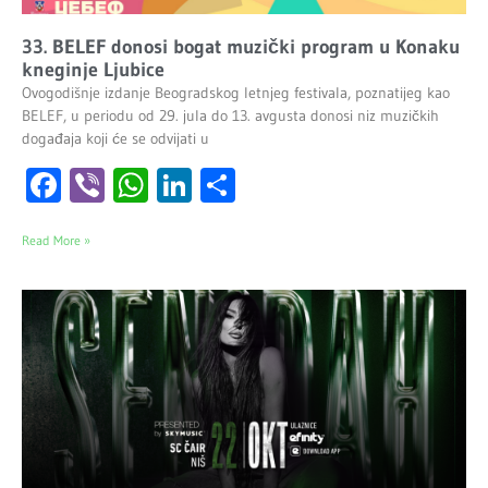
33. BELEF donosi bogat muzički program u Konaku
kneginje Ljubice
Ovogodišnje izdanje Beogradskog letnjeg festivala, poznatijeg kao
BELEF, u periodu od 29. jula do 13. avgusta donosi niz muzičkih
događaja koji će se odvijati u
Facebook
Viber
WhatsApp
LinkedIn
Share
Read More »