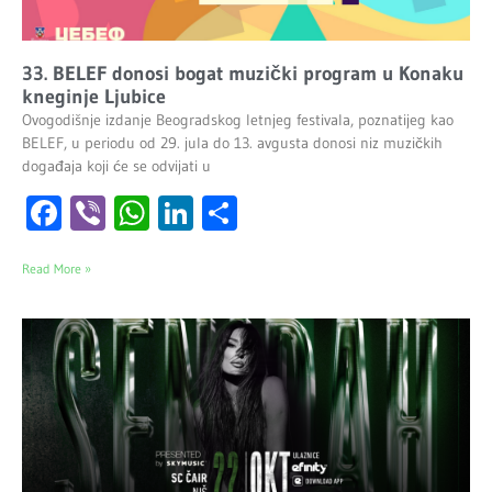
33. BELEF donosi bogat muzički program u Konaku
kneginje Ljubice
Ovogodišnje izdanje Beogradskog letnjeg festivala, poznatijeg kao
BELEF, u periodu od 29. jula do 13. avgusta donosi niz muzičkih
događaja koji će se odvijati u
Facebook
Viber
WhatsApp
LinkedIn
Share
Read More »