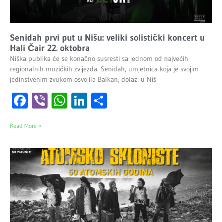
Senidah prvi put u Nišu: veliki solistički koncert u
Hali Čair 22. oktobra
Niška publika će se konačno susresti sa jednom od najvećih
regionalnih muzičkih zvijezda. Senidah, umjetnica koja je svojim
jedinstvenim zvukom osvojila Balkan, dolazi u Niš
Facebook
Viber
WhatsApp
LinkedIn
Share
Read More »