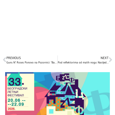
PREVIOUS
NEXT
Guns N’ Roses Ponovo na Pozornici: ‘Bad Apples’ Izvođen Uživo po Prvi Put od 1991.
Pod reflektorima od malih nogu: Nasljednici naših velikih zvijezda stekli su popularnost još u djetinjstvu