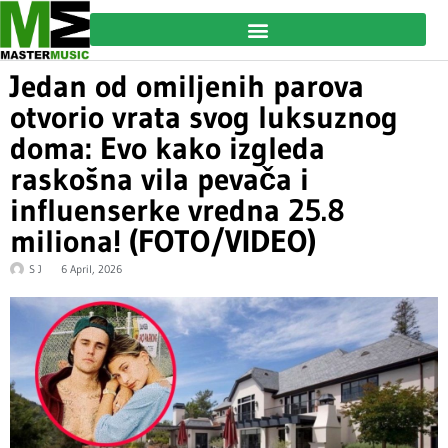
Jedan od omiljenih parova
otvorio vrata svog luksuznog
doma: Evo kako izgleda
raskošna vila pevača i
influenserke vredna 25.8
miliona! (FOTO/VIDEO)
S J
6 April, 2026