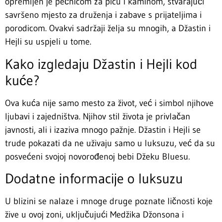
opremljen je pećnicom za picu i kaminom, stvarajući
savršeno mjesto za druženja i zabave s prijateljima i
porodicom. Ovakvi sadržaji želja su mnogih, a Džastin i
Hejli su uspjeli u tome.
Kako izgledaju Džastin i Hejli kod
kuće?
Ova kuća nije samo mesto za život, već i simbol njihove
ljubavi i zajedništva. Njihov stil života je privlačan
javnosti, ali i izaziva mnogo pažnje. Džastin i Hejli se
trude pokazati da ne uživaju samo u luksuzu, već da su
posvećeni svojoj novorođenoj bebi Džeku Bluesu.
Dodatne informacije o luksuzu
U blizini se nalaze i mnoge druge poznate ličnosti koje
žive u ovoj zoni, uključujući Medžika Džonsona i