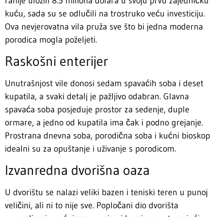
ranije uložili 8.5 miliona dolara u svoju prvu zajedničku
kuću, sada su se odlučili na trostruko veću investiciju.
Ova nevjerovatna vila pruža sve što bi jedna moderna
porodica mogla poželjeti.
Raskošni enterijer
Unutrašnjost vile donosi sedam spavaćih soba i deset
kupatila, a svaki detalj je pažljivo odabran. Glavna
spavaća soba posjeduje prostor za sedenje, duple
ormare, a jedno od kupatila ima čak i podno grejanje.
Prostrana dnevna soba, porodična soba i kućni bioskop
idealni su za opuštanje i uživanje s porodicom.
Izvanredna dvorišna oaza
U dvorištu se nalazi veliki bazen i teniski teren u punoj
veličini, ali ni to nije sve. Popločani dio dvorišta