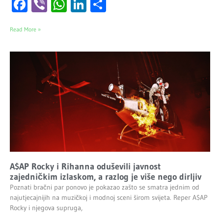
Facebook
Viber
WhatsApp
LinkedIn
Share
Read More »
A$AP Rocky i Rihanna oduševili javnost
zajedničkim izlaskom, a razlog je više nego dirljiv
Poznati bračni par ponovo je pokazao zašto se smatra jednim od
najutjecajnijih na muzičkoj i modnoj sceni širom svijeta. Reper A$AP
Rocky i njegova supruga,