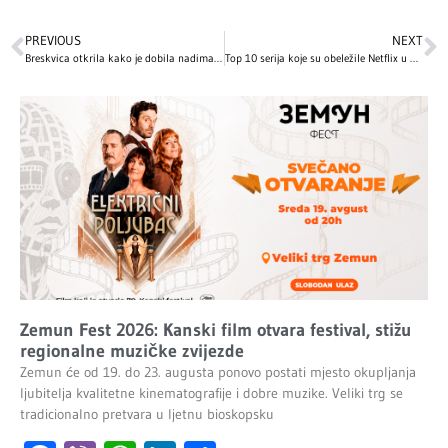
PREVIOUS
NEXT
Breskvica otkrila kako je dobila nadimak: Tajna koja je svima promaknula!
Top 10 serija koje su obeležile Netflix u 2025: Intenzivne drame, mračne misterije i napeti trileri
Zemun Fest 2026: Kanski film otvara festival, stižu
regionalne muzičke zvijezde
Zemun će od 19. do 23. augusta ponovo postati mjesto okupljanja
ljubitelja kvalitetne kinematografije i dobre muzike. Veliki trg se
tradicionalno pretvara u ljetnu bioskopsku