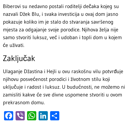
Biberovi su nedavno postali roditelji dečaka kojeg su
nazvali Džek Blu, i svaka investicija u ovaj dom jasno
pokazuje koliko im je stalo do stvaranja savršenog
mjesta za odgajanje svoje porodice. Njihova želja nije
samo stvoriti luksuz, već i udoban i topli dom u kojem
će uživati.
Zaključak
Ulaganje Džastina i Hejli u ovu raskošnu vilu potvrđuje
njihovu posvećenost porodici i životnom stilu koji
uključuje i radost i luksuz. U budućnosti, ne možemo ni
zamisliti kakve će sve divne uspomene stvoriti u ovom
prekrasnom domu.
Facebook
Viber
WhatsApp
LinkedIn
Share