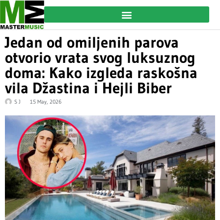
Jedan od omiljenih parova
otvorio vrata svog luksuznog
doma: Kako izgleda raskošna
vila Džastina i Hejli Biber
S J
15 May, 2026