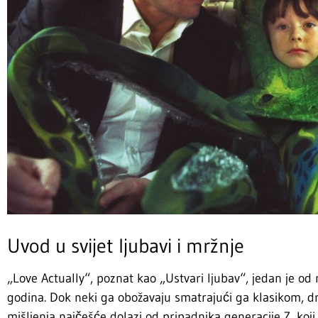
Uvod u svijet ljubavi i mržnje
„Love Actually“, poznat kao „Ustvari ljubav“, jedan je od n
godina. Dok neki ga obožavaju smatrajući ga klasikom, dr
mišljenja najčešće dolazi od pripadnika generacije Z, koj