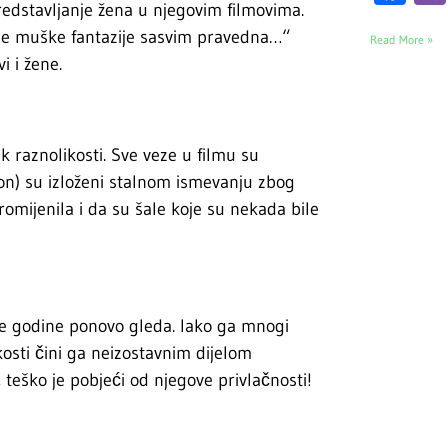
predstavljanje žena u njegovim filmovima.
adne muške fantazije sasvim pravedna…“
Read More »
i i žene.
k raznolikosti. Sve veze u filmu su
jon) su izloženi stalnom ismevanju zbog
romijenila i da su šale koje su nekada bile
ake godine ponovo gleda. Iako ga mnogi
osti čini ga neizostavnim dijelom
, teško je pobjeći od njegove privlačnosti!