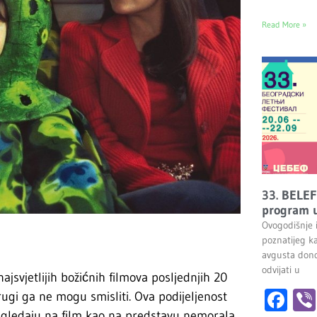
Read More »
33. BELEF
program u
Ovogodišnje 
poznatijeg k
avgusta dono
odvijati u
ajsvjetlijih božićnih filmova posljednjih 20
Fa
ugi ga ne mogu smisliti. Ova podijeljenost
i gledaju na film kao na predstavu nemorala.