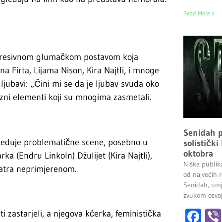
Read More »
 impresivnom glumačkom postavom koja
 Firta, Lijama Nison, Kira Najtli, i mnoge
jubavi: „Čini mi se da je ljubav svuda oko
zni elementi koji su mnogima zasmetali.
Senidah pr
poseduje problematične scene, posebno u
solistički
oktobra
ka (Endru Linkoln) Džulijet (Kira Najtli),
Niška publik
matra neprimjerenom.
od najvećih r
Senidah, umj
zvukom osvoji
Fa
i zastarjeli, a njegova kćerka, feministička