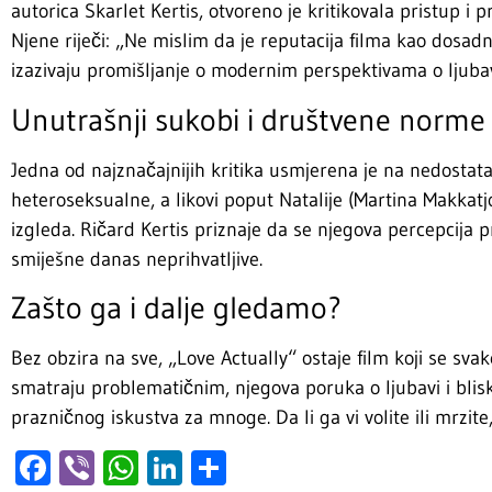
autorica Skarlet Kertis, otvoreno je kritikovala pristup i 
Njene riječi: „Ne mislim da je reputacija filma kao dos
izazivaju promišljanje o modernim perspektivama o ljubav
Unutrašnji sukobi i društvene norme
Jedna od najznačajnijih kritika usmjerena je na nedostata
heteroseksualne, a likovi poput Natalije (Martina Makkat
izgleda. Ričard Kertis priznaje da se njegova percepcija p
smiješne danas neprihvatljive.
Zašto ga i dalje gledamo?
Bez obzira na sve, „Love Actually“ ostaje film koji se sv
smatraju problematičnim, njegova poruka o ljubavi i blisk
prazničnog iskustva za mnoge. Da li ga vi volite ili mrzite
Facebook
Viber
WhatsApp
LinkedIn
Share