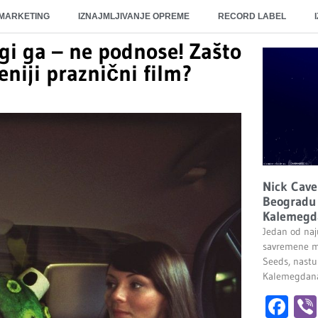
 MARKETING
IZNAJMLJIVANJE OPREME
RECORD LABEL
gi ga – ne podnose! Zašto
eniji praznični film?
Nick Cave
Beogradu 
Kalemegd
Jedan od naju
savremene m
Seeds, nastu
Kalemegdana.
Fa