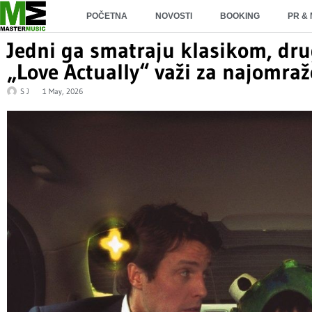
POČETNA
NOVOSTI
BOOKING
PR &
Jedni ga smatraju klasikom, dru
„Love Actually“ važi za najomraž
S J
1 May, 2026