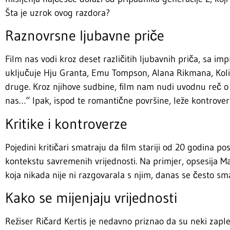
Šta je uzrok ovog razdora?
Raznovrsne ljubavne priče
Film nas vodi kroz deset različitih ljubavnih priča, sa
uključuje Hju Granta, Emu Tompson, Alana Rikmana, Kolina
druge. Kroz njihove sudbine, film nam nudi uvodnu reč o l
nas…“ Ipak, ispod te romantične površine, leže kontrover
Kritike i kontroverze
Pojedini kritičari smatraju da film stariji od 20 godina 
kontekstu savremenih vrijednosti. Na primjer, opsesija Mar
koja nikada nije ni razgovarala s njim, danas se često s
Kako se mijenjaju vrijednosti
Režiser Ričard Kertis je nedavno priznao da su neki zaplet