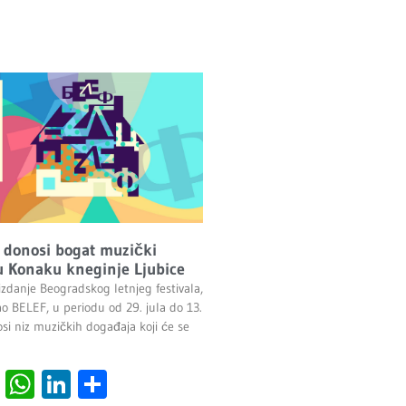
 donosi bogat muzički
 Konaku kneginje Ljubice
izdanje Beogradskog letnjeg festivala,
ao BELEF, u periodu od 29. jula do 13.
si niz muzičkih događaja koji će se
cebook
Viber
WhatsApp
LinkedIn
Share