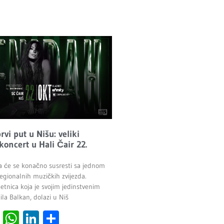
vi put u Nišu: veliki
 koncert u Hali Čair 22.
a će se konačno susresti sa jednom
egionalnih muzičkih zvijezda.
etnica koja je svojim jedinstvenim
la Balkan, dolazi u Niš
cebook
Viber
WhatsApp
LinkedIn
Share