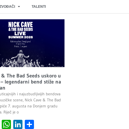
IZVOĐAČI
TALENTI
 & The Bad Seeds uskoro u
– legendarni bend stiže na
an
ticajnijih i najuzbudljivijih bendova
uzičke scene, Nick Cave & The Bad
piće 7. augusta na Donjem gradu
 Riječ je o
cebook
Viber
WhatsApp
LinkedIn
Share