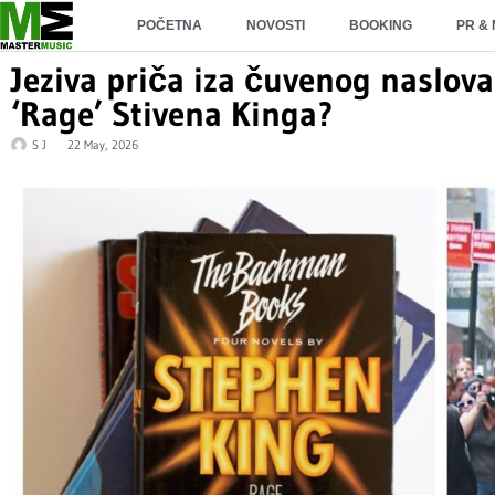
POČETNA
NOVOSTI
BOOKING
PR &
Jeziva priča iza čuvenog naslova
‘Rage’ Stivena Kinga?
S J
22 May, 2026