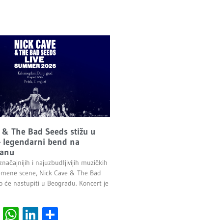
 & The Bad Seeds stižu u
 legendarni bend na
anu
načajnijih i najuzbudljivijih muzičkih
emene scene, Nick Cave & The Bad
o će nastupiti u Beogradu. Koncert je
.
cebook
Viber
WhatsApp
LinkedIn
Share