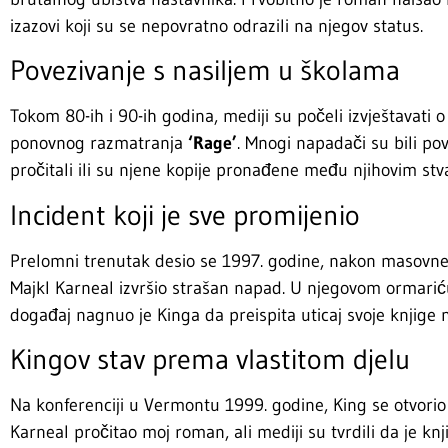
izazovi koji su se nepovratno odrazili na njegov status.
Povezivanje s nasiljem u školama
Tokom 80-ih i 90-ih godina, mediji su počeli izvještavati o
ponovnog razmatranja
‘Rage’
. Mnogi napadači su bili po
pročitali ili su njene kopije pronađene među njihovim stv
Incident koji je sve promijenio
Prelomni trenutak desio se 1997. godine, nakon masovne 
Majkl Karneal izvršio strašan napad. U njegovom ormari
događaj nagnuo je Kinga da preispita uticaj svoje knjige n
Kingov stav prema vlastitom djelu
Na konferenciji u Vermontu 1999. godine, King se otvorio
Karneal pročitao moj roman, ali mediji su tvrdili da je kn