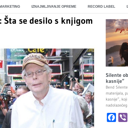
 MARKETING
IZNAJMLJIVANJE OPREME
RECORD LABEL
: Šta se desilo s knjigom
Silente ob
kasnije”
Bend Silente
materijala, pa
kasnije”, ko
nadolazećeg
Fa