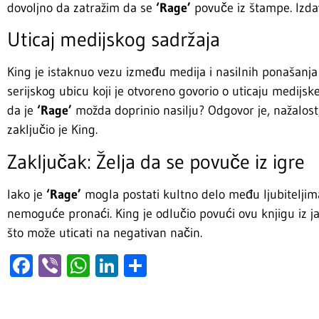
dovoljno da zatražim da se
‘Rage’
povuče iz štampe. Izdav
Uticaj medijskog sadržaja
King je istaknuo vezu između medija i nasilnih ponašanj
serijskog ubicu koji je otvoreno govorio o uticaju medijsk
da je
‘Rage’
možda doprinio nasilju? Odgovor je, nažalost
zaključio je King.
Zaključak: Želja da se povuče iz igre
Iako je
‘Rage’
mogla postati kultno delo među ljubiteljima
nemoguće pronaći. King je odlučio povući ovu knjigu iz ja
što može uticati na negativan način.
Facebook
Viber
WhatsApp
LinkedIn
Share