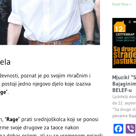
Read More »
ela
iževnosti, poznat je po svojim mračnim i
Mjuzikl “
 postoji jedno njegovo djelo koje izaziva
Bajaginim
BELEF-u
age’
.
Ljubitelji do
da 12. septe
“Sa druge st
pjesama Baj
n,
‘Rage’
prati srednjoškolca koji se ponosi
Fa
uzme svoje drugove za taoce nakon
na dobar prijem, ali su se vremenom pojavili