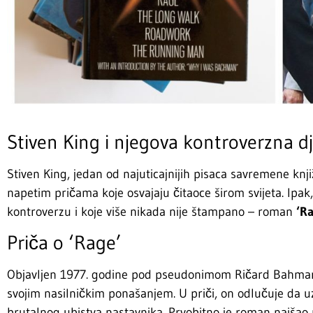
Stiven King i njegova kontroverzna dj
Stiven King, jedan od najuticajnijih pisaca savremene knj
napetim pričama koje osvajaju čitaoce širom svijeta. Ipak,
kontroverzu i koje više nikada nije štampano – roman
‘R
Priča o ‘Rage’
Objavljen 1977. godine pod pseudonimom Ričard Bahma
svojim nasilničkim ponašanjem. U priči, on odlučuje da 
brutalnog ubistva nastavnika. Prvobitno je roman naišao 