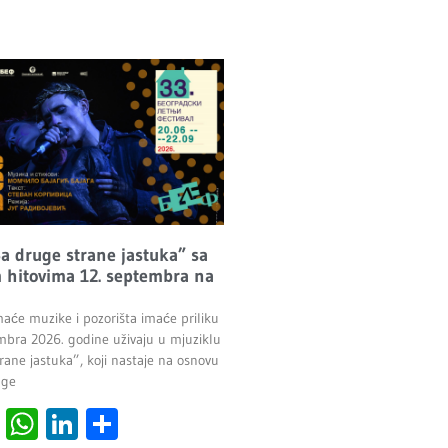
Sa druge strane jastuka” sa
 hitovima 12. septembra na
maće muzike i pozorišta imaće priliku
mbra 2026. godine uživaju u mjuziklu
rane jastuka”, koji nastaje na osnovu
age
cebook
Viber
WhatsApp
LinkedIn
Share