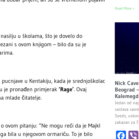
Read More »
 nasilju u školama, što je dovelo do
vezani s ovom knjigom – bilo da su je
arima.
pucnjave u Kentakiju, kada je srednjoškolac
Nick Cave
ću je pronađen primjerak
‘Rage’
. Ovaj
Beograd –
Kalemegd
a mlade čitatelje.
Jedan od najz
sastava savr
Seeds, uskor
zakazan za 7
 o ovom pitanju: “Ne mogu reći da je Majkl
Fa
jiga bila u njegovom ormariću. To je bilo