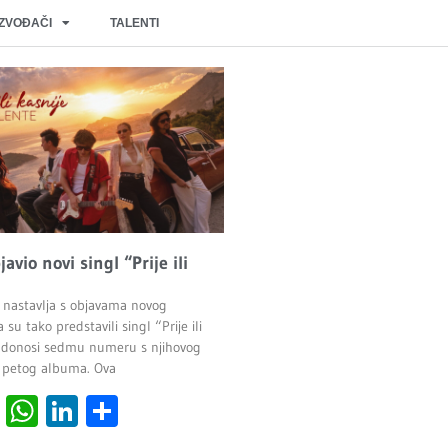
IZVOĐAČI
TALENTI
javio novi singl “Prije ili
 nastavlja s objavama novog
 su tako predstavili singl “Prije ili
ji donosi sedmu numeru s njihovog
 petog albuma. Ova
cebook
Viber
WhatsApp
LinkedIn
Share