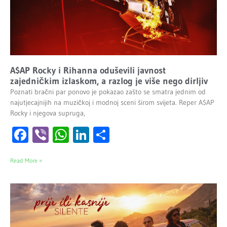
A$AP Rocky i Rihanna oduševili javnost
zajedničkim izlaskom, a razlog je više nego dirljiv
Poznati bračni par ponovo je pokazao zašto se smatra jednim od
najutjecajnijih na muzičkoj i modnoj sceni širom svijeta. Reper A$AP
Rocky i njegova supruga,
Facebook
Viber
WhatsApp
LinkedIn
Share
Read More »