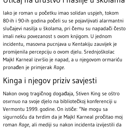
Iako je roman u početku imao solidan uspjeh, tokom
80-ih i 90-ih godina počeli su se pojavljivati alarmantni
slučajevi nasilja u školama, pri čemu su napadači često
imali neku povezanost s ovom knjigom. U jednom
incidentu, masovna pucnjava u Kentakiju zauvijek je
promijenila percepciju o ovom djelu. Srednjoškolac
Majkl Karneal izvršio je napad, a u njegovom ormariću
pronađen je primjerak
Rage
.
Kinga i njegov priziv savjesti
Nakon ovog tragičnog događaja, Stiven King se oštro
osvrnuo na svoje djelo na bibliotečkoj konferenciji u
Vermontu 1999. godine. On ističe: “Ne mogu sa
sigurnošću da tvrdim da je Majkl Karneal pročitao moj
roman
Rage
, ali mediji su nakon incidenta izvijestili da