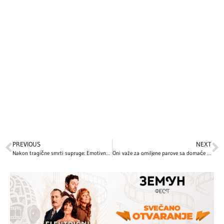
PREVIOUS
NEXT
Nakon tragične smrti supruge: Emotivna ljubavna priča Pirs Brosnana
Oni važe za omiljene parove sa domaće influens scene