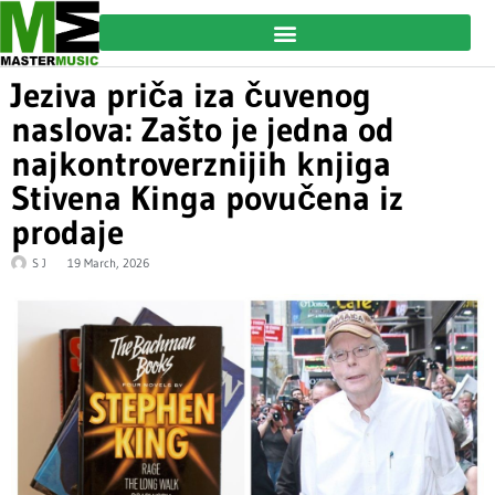
Jeziva priča iza čuvenog
naslova: Zašto je jedna od
najkontroverznijih knjiga
Stivena Kinga povučena iz
prodaje
S J
19 March, 2026