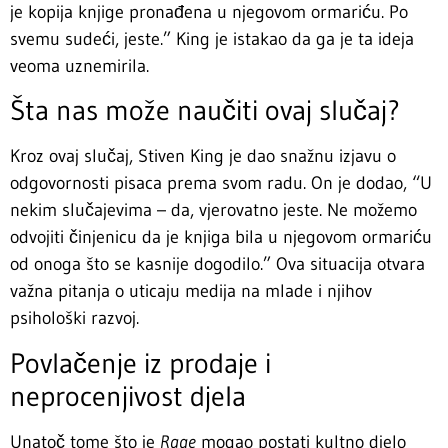
je kopija knjige pronađena u njegovom ormariću. Po
svemu sudeći, jeste.” King je istakao da ga je ta ideja
veoma uznemirila.
Šta nas može naučiti ovaj slučaj?
Kroz ovaj slučaj, Stiven King je dao snažnu izjavu o
odgovornosti pisaca prema svom radu. On je dodao, “U
nekim slučajevima – da, vjerovatno jeste. Ne možemo
odvojiti činjenicu da je knjiga bila u njegovom ormariću
od onoga što se kasnije dogodilo.” Ova situacija otvara
važna pitanja o uticaju medija na mlade i njihov
psihološki razvoj.
Povlačenje iz prodaje i
neprocenjivost djela
Unatoč tome što je
Rage
mogao postati kultno djelo