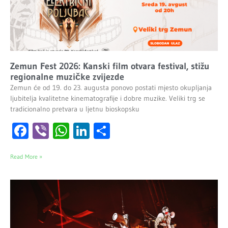
Zemun Fest 2026: Kanski film otvara festival, stižu
regionalne muzičke zvijezde
Zemun će od 19. do 23. augusta ponovo postati mjesto okupljanja
ljubitelja kvalitetne kinematografije i dobre muzike. Veliki trg se
tradicionalno pretvara u ljetnu bioskopsku
Facebook
Viber
WhatsApp
LinkedIn
Share
Read More »