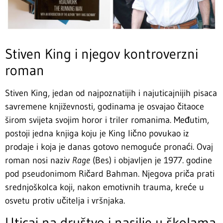
Stiven King i njegov kontroverzni
roman
Stiven King, jedan od najpoznatijih i najuticajnijih pisaca
savremene književnosti, godinama je osvajao čitaoce
širom svijeta svojim horor i triler romanima. Međutim,
postoji jedna knjiga koju je King lično povukao iz
prodaje i koja je danas gotovo nemoguće pronaći. Ovaj
roman nosi naziv
Rage
(Bes) i objavljen je 1977. godine
pod pseudonimom Ričard Bahman. Njegova priča prati
srednjoškolca koji, nakon emotivnih trauma, kreće u
osvetu protiv učitelja i vršnjaka.
Uticaj na društvo i nasilje u školama