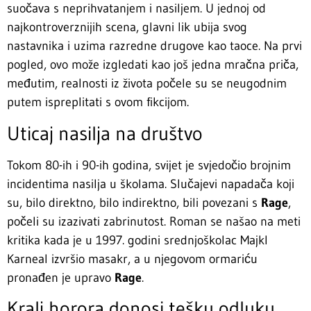
suočava s neprihvatanjem i nasiljem. U jednoj od
najkontroverznijih scena, glavni lik ubija svog
nastavnika i uzima razredne drugove kao taoce. Na prvi
pogled, ovo može izgledati kao još jedna mračna priča,
međutim, realnosti iz života počele su se neugodnim
putem ispreplitati s ovom fikcijom.
Uticaj nasilja na društvo
Tokom 80-ih i 90-ih godina, svijet je svjedočio brojnim
incidentima nasilja u školama. Slučajevi napadača koji
su, bilo direktno, bilo indirektno, bili povezani s
Rage
,
počeli su izazivati zabrinutost. Roman se našao na meti
kritika kada je u 1997. godini srednjoškolac Majkl
Karneal izvršio masakr, a u njegovom ormariću
pronađen je upravo
Rage
.
Kralj horora donosi tešku odluku