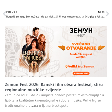
PREVIOUS
NEXT
Bogatiji su nego što možete i da zamislite: 10 jutjubera koji zarađuju MILIONE od svojih kanala
Sličnost je neverovatna: O izgledu Jelisavete Orašanin javnost ne prestaje da bruji, a evo kako izgleda njena starija sestra!
Zemun Fest 2026: Kanski film otvara festival, stižu
regionalne muzičke zvijezde
Zemun će od 19. do 23. augusta ponovo postati mjesto okupljanja
ljubitelja kvalitetne kinematografije i dobre muzike. Veliki trg se
tradicionalno pretvara u ljetnu bioskopsku