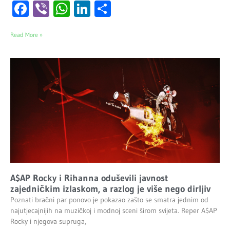
Facebook
Viber
WhatsApp
LinkedIn
Share
Read More »
A$AP Rocky i Rihanna oduševili javnost
zajedničkim izlaskom, a razlog je više nego dirljiv
Poznati bračni par ponovo je pokazao zašto se smatra jednim od
najutjecajnijih na muzičkoj i modnoj sceni širom svijeta. Reper A$AP
Rocky i njegova supruga,