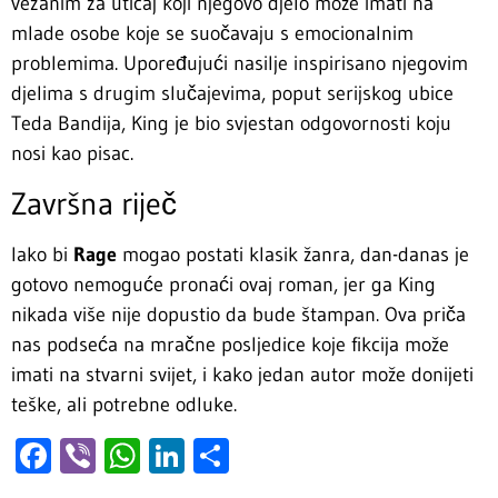
vezanim za uticaj koji njegovo djelo može imati na
mlade osobe koje se suočavaju s emocionalnim
problemima. Upoređujući nasilje inspirisano njegovim
djelima s drugim slučajevima, poput serijskog ubice
Teda Bandija, King je bio svjestan odgovornosti koju
nosi kao pisac.
Završna riječ
Iako bi
Rage
mogao postati klasik žanra, dan-danas je
gotovo nemoguće pronaći ovaj roman, jer ga King
nikada više nije dopustio da bude štampan. Ova priča
nas podseća na mračne posljedice koje fikcija može
imati na stvarni svijet, i kako jedan autor može donijeti
teške, ali potrebne odluke.
Facebook
Viber
WhatsApp
LinkedIn
Share