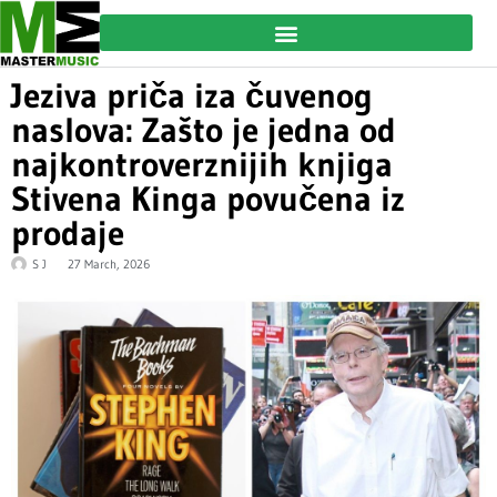
Jeziva priča iza čuvenog
naslova: Zašto je jedna od
najkontroverznijih knjiga
Stivena Kinga povučena iz
prodaje
S J
27 March, 2026