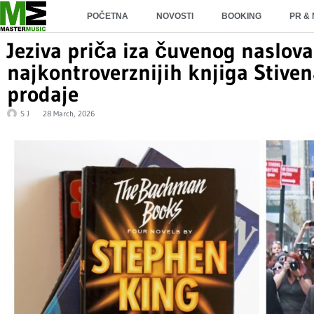
POČETNA
NOVOSTI
BOOKING
PR &
Jeziva priča iza čuvenog naslova
najkontroverznijih knjiga Stive
prodaje
S J
28 March, 2026