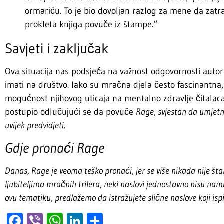
ormariću. To je bio dovoljan razlog za mene da zatr
prokleta knjiga povuče iz štampe.“
Savjeti i zaključak
Ova situacija nas podsjeća na važnost odgovornosti autora
imati na društvo. Iako su mračna djela često fascinantna
mogućnost njihovog uticaja na mentalno zdravlje čitalac
postupio odlučujući se da povuče
Rage, svjestan da umjet
uvijek predvidjeti.
Gdje pronaći
Rage
Danas,
Rage
je veoma teško pronaći, jer se više nikada nije š
ljubiteljima mračnih trilera, neki naslovi jednostavno nisu nami
ovu tematiku, predlažemo da istražujete slične naslove koji ispi
Facebook
Viber
WhatsApp
LinkedIn
Share