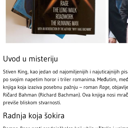
Uvod u misteriju
Stiven King, kao jedan od najomiljenijih i najuticajnijih p
po svojim napetim horor i triler romanima. Međutim, međ
knjiga koja izaziva posebnu pažnju – roman
Rage
, objav
Ričard Bahman (Richard Bachman). Ova knjiga nosi mračn
previše bliskom stvarnosti.
Radnja koja šokira