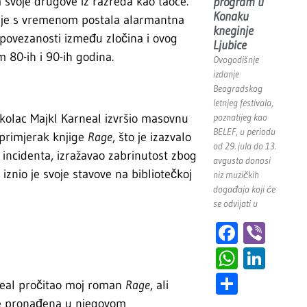
a svoje drugove iz razreda kao taoce.
program u
Konaku
ja je s vremenom postala alarmantna
kneginje
a povezanosti između zločina i ovog
Ljubice
 80-ih i 90-ih godina.
Ovogodišnje
izdanje
Beogradskog
letnjeg festivala,
poznatijeg kao
školac Majkl Karneal izvršio masovnu
BELEF, u periodu
primjerak knjige
Rage
, što je izazvalo
od 29. jula do 13.
g incidenta, izražavao zabrinutost zbog
avgusta donosi
znio je svoje stavove na bibliotečkoj
niz muzičkih
događaja koji će
se odvijati u
Facebo
Vibe
WhatsA
Link
Share
neal pročitao moj roman
Rage
, ali
jige pronađena u njegovom