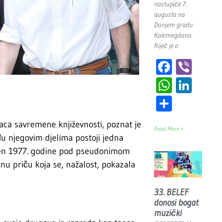
nastupiće 7.
augusta na
Donjem gradu
Kalemegdana.
Riječ je o
Facebo
Vibe
WhatsA
Link
Share
isaca savremene književnosti, poznat je
Read More »
u njegovim djelima postoji jedna
ljen 1977. godine pod pseudonimom
u priču koja se, nažalost, pokazala
33. BELEF
donosi bogat
muzički