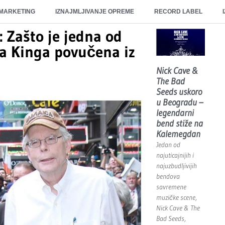
 MARKETING
IZNAJMLJIVANJE OPREME
RECORD LABEL
: Zašto je jedna od
na Kinga povučena iz
Nick Cave &
The Bad
Seeds uskoro
u Beogradu –
legendarni
bend stiže na
Kalemegdan
Jedan od
najuticajnijih i
najuzbudljivijih
bendova
savremene
muzičke scene,
Nick Cave & The
Bad Seeds,