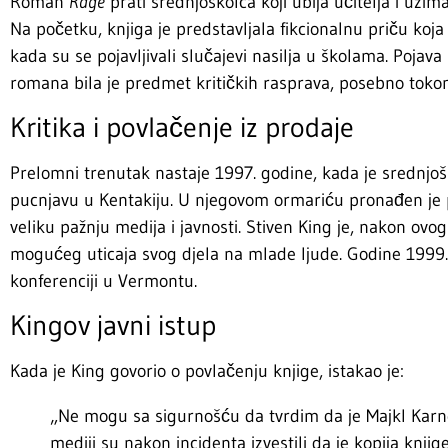
Roman
Rage
prati srednjoškolca koji ubija učitelja i uzim
Na početku, knjiga je predstavljala fikcionalnu priču ko
kada su se pojavljivali slučajevi nasilja u školama. Pojav
romana bila je predmet kritičkih rasprava, posebno tokom
Kritika i povlačenje iz prodaje
Prelomni trenutak nastaje 1997. godine, kada je srednjo
pucnjavu u Kentakiju. U njegovom ormariću pronađen je 
veliku pažnju medija i javnosti. Stiven King je, nakon ovo
mogućeg uticaja svog djela na mlade ljude. Godine 1999. i
konferenciji u Vermontu.
Kingov javni istup
Kada je King govorio o povlačenju knjige, istakao je:
„Ne mogu sa sigurnošću da tvrdim da je Majkl Kar
mediji su nakon incidenta izvestili da je kopija kn