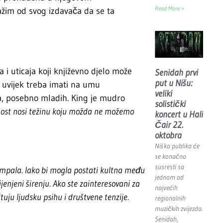
Read More »
ažim od svog izdavača da se ta
 i uticaja koji književno djelo može
Senidah prvi
put u Nišu:
, uvijek treba imati na umu
veliki
a, posebno mladih. King je mudro
solistički
nost nosi težinu koju možda ne možemo
koncert u Hali
Čair 22.
oktobra
Niška publika će
se konačno
susresti sa
tampala. Iako bi mogla postati kultna među
jednom od
jenjeni širenju. Ako ste zainteresovani za
najvećih
tuju ljudsku psihu i društvene tenzije.
regionalnih
muzičkih zvijezda.
Senidah,