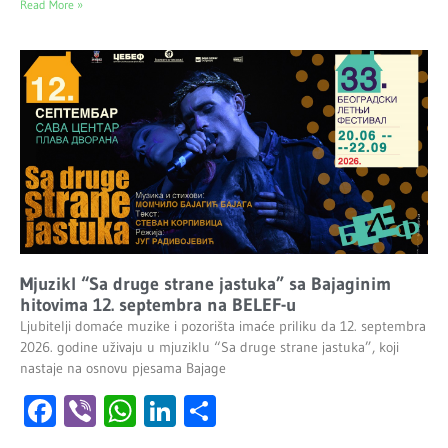
Read More »
Mjuzikl “Sa druge strane jastuka” sa Bajaginim
hitovima 12. septembra na BELEF-u
Ljubitelji domaće muzike i pozorišta imaće priliku da 12. septembra
2026. godine uživaju u mjuziklu “Sa druge strane jastuka”, koji
nastaje na osnovu pjesama Bajage
Facebook
Viber
WhatsApp
LinkedIn
Share