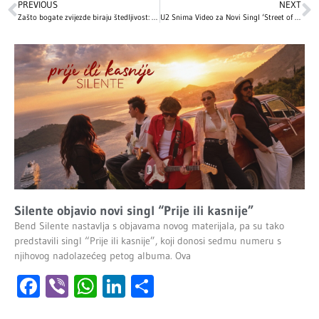
PREVIOUS
NEXT
Zašto bogate zvijezde biraju štedljivost: Nevjerovatne priče o poznatim ličnostima
U2 Snima Video za Novi Singl ‘Street of Dreams’ u Mexico City-ju
Silente objavio novi singl “Prije ili kasnije”
Bend Silente nastavlja s objavama novog materijala, pa su tako
predstavili singl “Prije ili kasnije”, koji donosi sedmu numeru s
njihovog nadolazećeg petog albuma. Ova
Facebook
Viber
WhatsApp
LinkedIn
Share