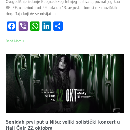
Ovogodišnje izdanje Beogradskog letnjeg festivala, poznatijeg kao
BELEF, u periodu od 29. jula do 13. avgusta donosi niz muzičkih
događaja koji će se odvijati u
Facebook
Viber
WhatsApp
LinkedIn
Share
Read More »
Senidah prvi put u Nišu: veliki solistički koncert u
Hali Čair 22. oktobra