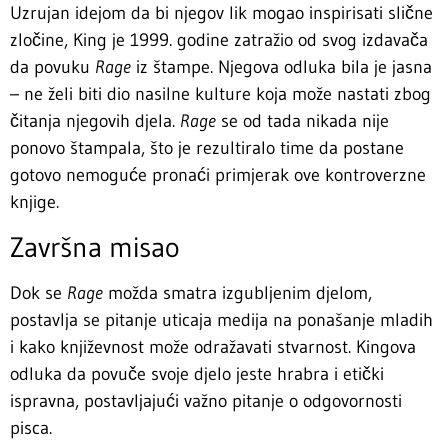
Uzrujan idejom da bi njegov lik mogao inspirisati slične
zločine, King je 1999. godine zatražio od svog izdavača
da povuku
Rage
iz štampe. Njegova odluka bila je jasna
– ne želi biti dio nasilne kulture koja može nastati zbog
čitanja njegovih djela.
Rage
se od tada nikada nije
ponovo štampala, što je rezultiralo time da postane
gotovo nemoguće pronaći primjerak ove kontroverzne
knjige.
Završna misao
Dok se
Rage
možda smatra izgubljenim djelom,
postavlja se pitanje uticaja medija na ponašanje mladih
i kako književnost može odražavati stvarnost. Kingova
odluka da povuče svoje djelo jeste hrabra i etički
ispravna, postavljajući važno pitanje o odgovornosti
pisca.