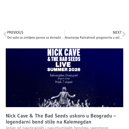
PREVIOUS
NEXT
Oni važe za omiljene parove sa domaće influens scene
Anastasija Ražnatović progovorila o estetskim korekcijama: Otkrivanje lične transformacije
Nick Cave & The Bad Seeds uskoro u Beogradu –
legendarni bend stiže na Kalemegdan
Jedan od najuticajnijih i najuzbudljivijih bendova savremene