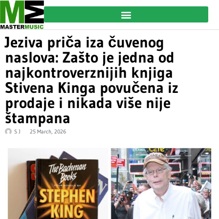
Jeziva priča iza čuvenog
naslova: Zašto je jedna od
najkontroverznijih knjiga
Stivena Kinga povučena iz
prodaje i nikada više nije
štampana
S J
25 March, 2026