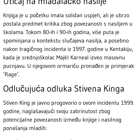
Uticaj na mladalačko nasilje
Knjiga je u početku imala solidan uspjeh, ali je ubrzo
postala predmet kritika zbog povezanosti s nasiljem u
školama. Tokom 80-ih i 90-ih godina, više puta je
spominjana u kontekstu slučajeva nasilja, a posebno
nakon tragičnog incidenta iz 1997. godine u Kentakiju,
kada je srednjoškolac Majkl Karneal izveo masovnu
pucnjavu. U njegovom ormariću pronađen je primjerak
‘Rage’.
Odlučujuća odluka Stivena Kinga
Stiven King je javno progovorio o ovom incidentu 1999.
godine, naglašavajući svoju zabrinutost zbog
potencijalne povezanosti između knjige i nasilnog
ponašanja mladih: