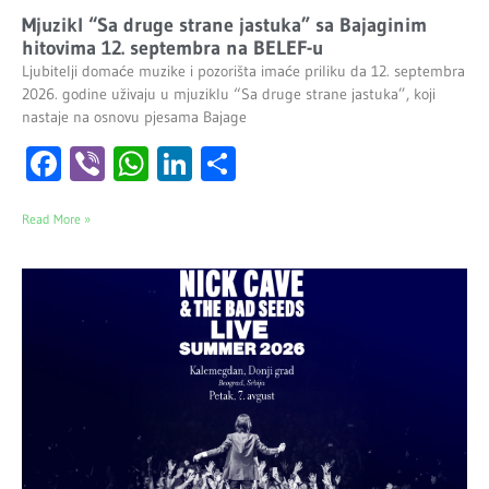
Mjuzikl “Sa druge strane jastuka” sa Bajaginim
hitovima 12. septembra na BELEF-u
Ljubitelji domaće muzike i pozorišta imaće priliku da 12. septembra
2026. godine uživaju u mjuziklu “Sa druge strane jastuka”, koji
nastaje na osnovu pjesama Bajage
Facebook
Viber
WhatsApp
LinkedIn
Share
Read More »