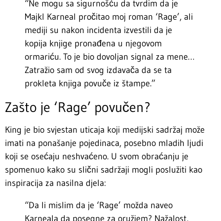
“Ne mogu sa sigurnošću da tvrdim da je
Majkl Karneal pročitao moj roman ‘Rage’, ali
mediji su nakon incidenta izvestili da je
kopija knjige pronađena u njegovom
ormariću. To je bio dovoljan signal za mene…
Zatražio sam od svog izdavača da se ta
prokleta knjiga povuče iz štampe.”
Zašto je ‘Rage’ povučen?
King je bio svjestan uticaja koji medijski sadržaj može
imati na ponašanje pojedinaca, posebno mladih ljudi
koji se osećaju neshvaćeno. U svom obraćanju je
spomenuo kako su slični sadržaji mogli poslužiti kao
inspiracija za nasilna djela:
“Da li mislim da je ‘Rage’ možda naveo
Karneala da posegne za oružjem? Nažalost,