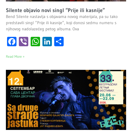
Silente objavio novi singl “Prije ili kasnije”
Bend Silente nastavlja s objavama novog materijala, pa su tako
predstavili singl “Prije ili kasnije”, koji donosi sedmu numeru s
njihovog nadolazećeg petog albuma. Ova
Facebook
Viber
WhatsApp
LinkedIn
Share
Read More »