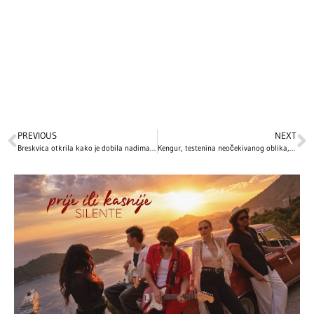
PREVIOUS
NEXT
Breskvica otkrila kako je dobila nadimak: „Kriva“ jedna osoba!
Kengur, testenina neočekivanog oblika, komad sira…: Ovo su NAJBIZARNIJI božićni pokloni slavnih, a 1 je posebno zapanjujuć!