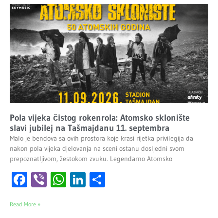
Pola vijeka čistog rokenrola: Atomsko sklonište
slavi jubilej na Tašmajdanu 11. septembra
Malo je bendova sa ovih prostora koje krasi rijetka privilegija da
nakon pola vijeka djelovanja na sceni ostanu dosljedni svom
prepoznatljivom, žestokom zvuku. Legendarno Atomsko
Facebook
Viber
WhatsApp
LinkedIn
Share
Read More »