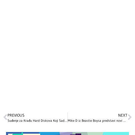
PREVIOUS
NEXT
Suđenje za Krađu Hard Diskova Koji Sadržavaju Neobjavljenu Muziku Beyoncé
Mike D iz Beastie Boysa predstavi novi materijal na intimnom solo nastupu