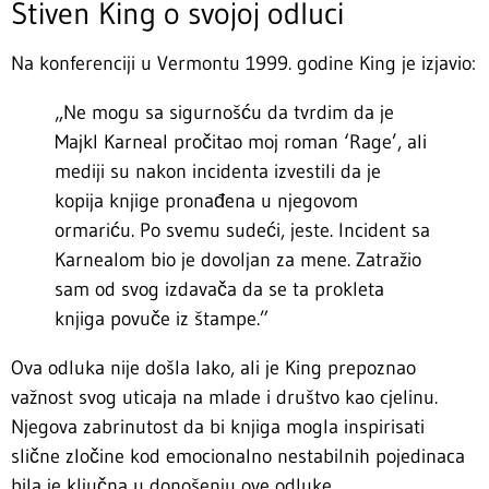
Stiven King o svojoj odluci
Na konferenciji u Vermontu 1999. godine King je izjavio:
„Ne mogu sa sigurnošću da tvrdim da je
Majkl Karneal pročitao moj roman ‘Rage’, ali
mediji su nakon incidenta izvestili da je
kopija knjige pronađena u njegovom
ormariću. Po svemu sudeći, jeste. Incident sa
Karnealom bio je dovoljan za mene. Zatražio
sam od svog izdavača da se ta prokleta
knjiga povuče iz štampe.”
Ova odluka nije došla lako, ali je King prepoznao
važnost svog uticaja na mlade i društvo kao cjelinu.
Njegova zabrinutost da bi knjiga mogla inspirisati
slične zločine kod emocionalno nestabilnih pojedinaca
bila je ključna u donošenju ove odluke.