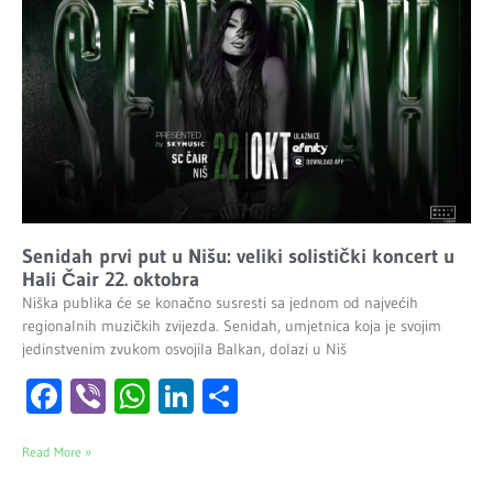
Senidah prvi put u Nišu: veliki solistički koncert u
Hali Čair 22. oktobra
Niška publika će se konačno susresti sa jednom od najvećih
regionalnih muzičkih zvijezda. Senidah, umjetnica koja je svojim
jedinstvenim zvukom osvojila Balkan, dolazi u Niš
Facebook
Viber
WhatsApp
LinkedIn
Share
Read More »