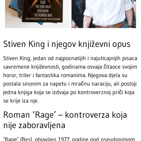
Stiven King i njegov književni opus
Stiven King, jedan od najpoznatijih i najuticajnijih pisaca
savremene književnosti, godinama osvaja čitaoce svojim
horor, triler i fantastika romanima. Njegova djela su
postala sinonim za napetu i mračnu naraciju, ali postoji
jedna knjiga koja se izdvaja po kontroverznoj priči koja
se krije iza nje.
Roman ‘Rage’ – kontroverza koja
nije zaboravljena
‘Rage’ (Bes), objavljen 1977. godine pod pseudonimom