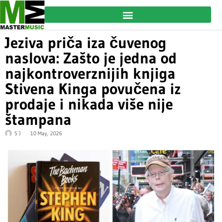
Jeziva priča iza čuvenog
naslova: Zašto je jedna od
najkontroverznijih knjiga
Stivena Kinga povučena iz
prodaje i nikada više nije
štampana
S J
10 May, 2026