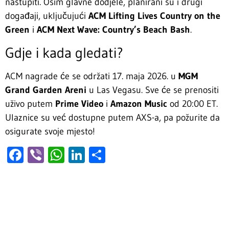
nastupiti. Osim glavne dodjele, planirani su i drugi
događaji, uključujući
ACM Lifting Lives Country on the
Green
i
ACM Next Wave: Country’s Beach Bash
.
Gdje i kada gledati?
ACM nagrade će se održati 17. maja 2026. u
MGM
Grand Garden Areni
u Las Vegasu. Sve će se prenositi
uživo putem
Prime Video
i
Amazon Music
od 20:00 ET.
Ulaznice su već dostupne putem AXS-a, pa požurite da
osigurate svoje mjesto!
Facebook
Viber
WhatsApp
LinkedIn
Share