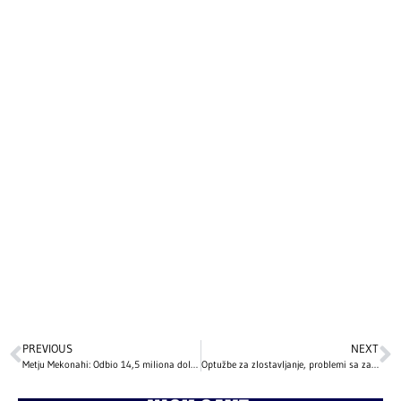
PREVIOUS
NEXT
Metju Mekonahi: Odbio 14,5 miliona dolara i preokrenuo karijeru
Optužbe za zlostavljanje, problemi sa zakonom, lečenje zavisnosti…: Najveći skandali i kontroverze poznatih ličnosti koje i danas intrigiraju svet