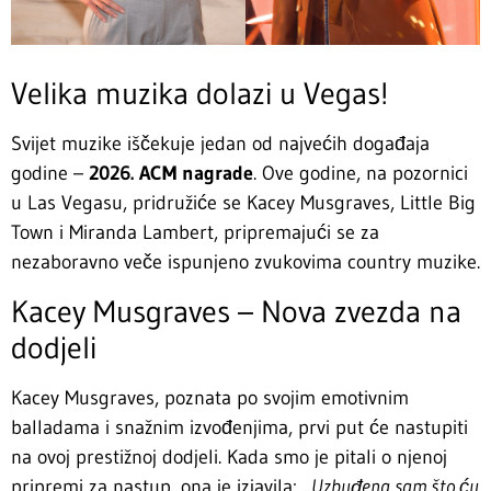
Velika muzika dolazi u Vegas!
Svijet muzike iščekuje jedan od najvećih događaja
godine –
2026. ACM nagrade
. Ove godine, na pozornici
u Las Vegasu, pridružiće se Kacey Musgraves, Little Big
Town i Miranda Lambert, pripremajući se za
nezaboravno veče ispunjeno zvukovima country muzike.
Kacey Musgraves – Nova zvezda na
dodjeli
Kacey Musgraves, poznata po svojim emotivnim
balladama i snažnim izvođenjima, prvi put će nastupiti
na ovoj prestižnoj dodjeli. Kada smo je pitali o njenoj
pripremi za nastup, ona je izjavila:
„Uzbuđena sam što ću