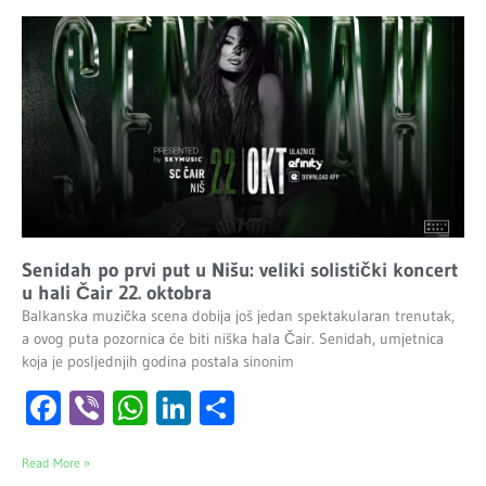
Senidah po prvi put u Nišu: veliki solistički koncert
u hali Čair 22. oktobra
Balkanska muzička scena dobija još jedan spektakularan trenutak,
a ovog puta pozornica će biti niška hala Čair. Senidah, umjetnica
koja je posljednjih godina postala sinonim
Facebook
Viber
WhatsApp
LinkedIn
Share
Read More »