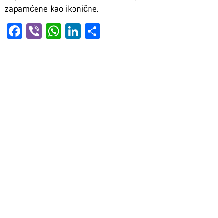
zapamćene kao ikonične.
Facebook
Viber
WhatsApp
LinkedIn
Share