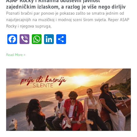
A$AP Rocky i Rihanna oduševili javnost
zajedničkim izlaskom, a razlog je više nego dirljiv
Poznati bračni par ponovo je pokazao zašto se smatra jednim od
najutjecajnijih na muzičkoj i modnoj sceni širom svijeta. Reper A$AP
Rocky i njegova supruga,
Facebook
Viber
WhatsApp
LinkedIn
Share
Read More »