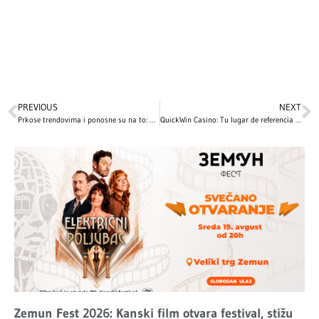
PREVIOUS
NEXT
Prkose trendovima i ponosne su na to: Ove srpske influenserke pokazuju prirodnu ljepotu bez šminke
QuickWin Casino: Tu lugar de referencia para emociones rápidas en tragamonedas y ganancias instantáneas
Zemun Fest 2026: Kanski film otvara festival, stižu