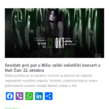
Senidah prvi put u Nišu: veliki solistički koncert u
Hali Čair 22. oktobra
Niška publika će se konačno susresti sa jednom od najvećih
regionalnih muzičkih zvijezda. Senidah, umjetnica koja je svojim
jedinstvenim zvukom osvojila Balkan, dolazi u Niš
Facebook
Viber
WhatsApp
LinkedIn
Share
Read More »