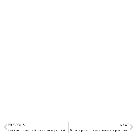
PREVIOUS
NEXT
Savršena novogodišnja dekoracija u vašem domu: 10 jednostavnih ideja kako da uredite svoj prostor sa malo novca
Didijeva porodica se sprema da progovori! Sinovi ozloglašenog repera najavili novi šokantni dokumentarac