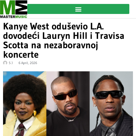
Kanye West oduševio L.A.
dovodeći Lauryn Hill i Travisa
Scotta na nezaboravnoj
koncerte
S J
6 April, 2026