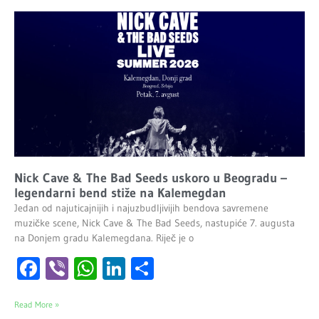
Nick Cave & The Bad Seeds uskoro u Beogradu –
legendarni bend stiže na Kalemegdan
Jedan od najuticajnijih i najuzbudljivijih bendova savremene
muzičke scene, Nick Cave & The Bad Seeds, nastupiće 7. augusta
na Donjem gradu Kalemegdana. Riječ je o
Facebook
Viber
WhatsApp
LinkedIn
Share
Read More »