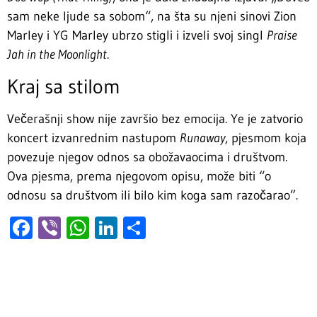
sam neke ljude sa sobom“, na šta su njeni sinovi Zion
Marley i YG Marley ubrzo stigli i izveli svoj singl
Praise
Jah in the Moonlight
.
Kraj sa stilom
Večerašnji show nije završio bez emocija. Ye je zatvorio
koncert izvanrednim nastupom
Runaway
, pjesmom koja
povezuje njegov odnos sa obožavaocima i društvom.
Ova pjesma, prema njegovom opisu, može biti “o
odnosu sa društvom ili bilo kim koga sam razočarao”.
Facebook
Viber
WhatsApp
LinkedIn
Share