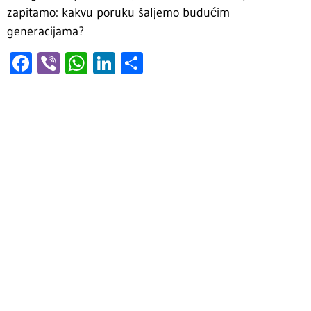
zapitamo: kakvu poruku šaljemo budućim
generacijama?
Facebook
Viber
WhatsApp
LinkedIn
Share