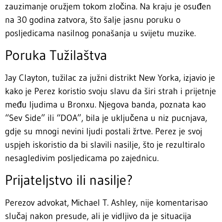
zauzimanje oružjem tokom zločina. Na kraju je osuđen
na 30 godina zatvora, što šalje jasnu poruku o
posljedicama nasilnog ponašanja u svijetu muzike.
Poruka Tužilaštva
Jay Clayton, tužilac za južni distrikt New Yorka, izjavio je
kako je Perez koristio svoju slavu da širi strah i prijetnje
među ljudima u Bronxu. Njegova banda, poznata kao
“Sev Side” ili “DOA”, bila je uključena u niz pucnjava,
gdje su mnogi nevini ljudi postali žrtve. Perez je svoj
uspjeh iskoristio da bi slavili nasilje, što je rezultiralo
nesagledivim posljedicama po zajednicu.
Prijateljstvo ili nasilje?
Perezov advokat, Michael T. Ashley, nije komentarisao
slučaj nakon presude, ali je vidljivo da je situacija