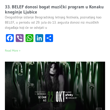
33. BELEF donosi bogat muzički program u Konaku
kneginje Ljubice
Ovogodišnje izdanje Beogradskog letnjeg festivala, poznatijeg kao
BELEF, u periodu od 29. jula do 13. avgusta donosi niz muzičkih
događaja koji će se odvijati u
Facebook
Viber
WhatsApp
LinkedIn
Share
Read More »