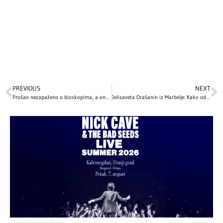
PREVIOUS
NEXT
Prošao nezapaženo u bioskopima, a onda „eksplodirao“ na Netflixu: Drama Gaja Ričija koju ne smijete propustiti
Jelisaveta Orašanin iz Marbelje: Kako održava savršenu figuru?