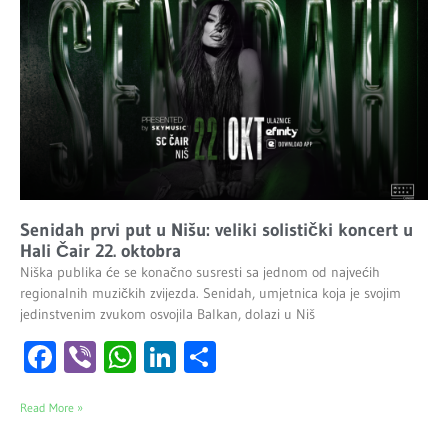
Senidah prvi put u Nišu: veliki solistički koncert u
Hali Čair 22. oktobra
Niška publika će se konačno susresti sa jednom od najvećih
regionalnih muzičkih zvijezda. Senidah, umjetnica koja je svojim
jedinstvenim zvukom osvojila Balkan, dolazi u Niš
Facebook
Viber
WhatsApp
LinkedIn
Share
Read More »