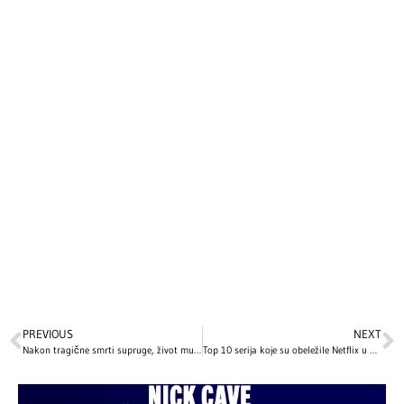
PREVIOUS
NEXT
Nakon tragične smrti supruge, život mu je pružio drugu priliku: Emotivna ljubavna priča slavnog glumca slama srca, ali pruža i nadu
Top 10 serija koje su obeležile Netflix u 2025: Intenzivne drame, mračne misterije i napeti trileri