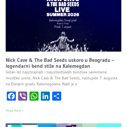
Nick Cave & The Bad Seeds uskoro u Beogradu –
legendarni bend stiže na Kalemegdan
Jedan od najuticajnijih i najuzbudljivijih bendova savremene
muzičke scene, Nick Cave & The Bad Seeds, nastupiće 7. augusta
na Donjem gradu Kalemegdana. Riječ je o
Facebook
Viber
WhatsApp
LinkedIn
Share
Read More »