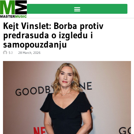
Kejt Vinslet: Borba protiv
predrasuda o izgledu i
samopouzdanju
S J
28 March, 2026