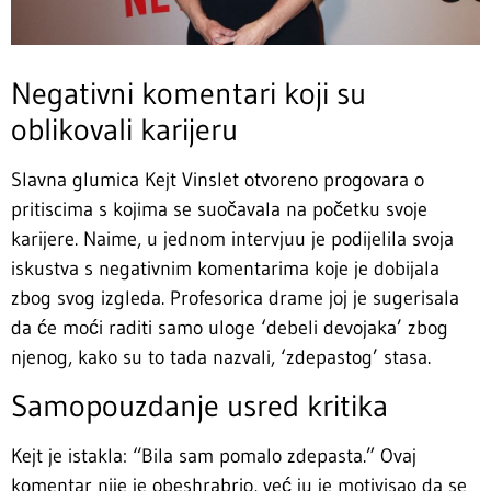
Negativni komentari koji su
oblikovali karijeru
Slavna glumica Kejt Vinslet otvoreno progovara o
pritiscima s kojima se suočavala na početku svoje
karijere. Naime, u jednom intervjuu je podijelila svoja
iskustva s negativnim komentarima koje je dobijala
zbog svog izgleda. Profesorica drame joj je sugerisala
da će moći raditi samo uloge ‘debeli devojaka’ zbog
njenog, kako su to tada nazvali, ‘zdepastog’ stasa.
Samopouzdanje usred kritika
Kejt je istakla: “Bila sam pomalo zdepasta.” Ovaj
komentar nije je obeshrabrio, već ju je motivisao da se