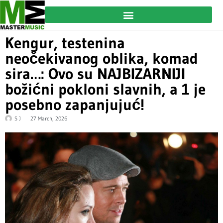
Kengur, testenina
neočekivanog oblika, komad
sira…: Ovo su NAJBIZARNIJI
božićni pokloni slavnih, a 1 je
posebno zapanjujuć!
S J
27 March, 2026