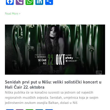
Facebook
Viber
WhatsApp
LinkedIn
Share
Read More »
Senidah prvi put u Nišu: veliki solistički koncert u
Hali Čair 22. oktobra
Niška publika će se konačno susresti sa jednom od najvećih
regionalnih muzičkih zvijezda. Senidah, umjetnica koja je svojim
jedinstvenim zvukom osvojila Balkan, dolazi u Niš