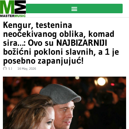
Kengur, testenina
neočekivanog oblika, komad
sira…: Ovo su NAJBIZARNIJI
božićni pokloni slavnih, a 1 je
posebno zapanjujuć!
S J
16 May, 2026