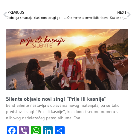
PREVIOUS
NEXT
Jedni ga smatraju klasikom, drugi ga – ne podnose! Zašto „Love Actually“ važi za najomraženiji praznični film?
Otkrivene tajne velikih hitova: Šta se krije iza “Tuge iz Poršea” i “Save i Dunava”?
Silente objavio novi singl “Prije ili kasnije”
Bend Silente nastavlja s objavama novog materijala, pa su tako
predstavili singl “Prije ili kasnije”, koji donosi sedmu numeru s
njihovog nadolazećeg petog albuma. Ova
Facebook
Viber
WhatsApp
LinkedIn
Share