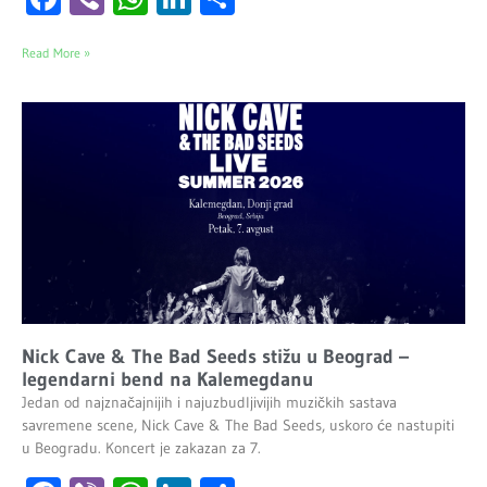
Read More »
Nick Cave & The Bad Seeds stižu u Beograd –
legendarni bend na Kalemegdanu
Jedan od najznačajnijih i najuzbudljivijih muzičkih sastava
savremene scene, Nick Cave & The Bad Seeds, uskoro će nastupiti
u Beogradu. Koncert je zakazan za 7.