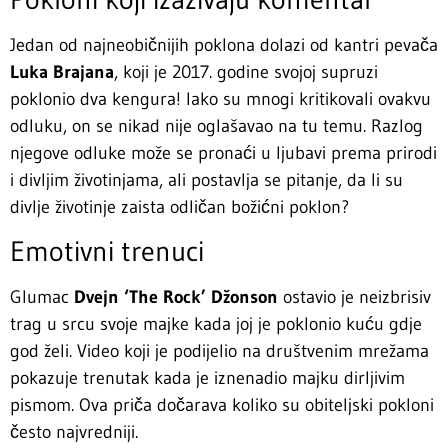
Jedan od najneobičnijih poklona dolazi od kantri pevača
Luka Brajana
, koji je 2017. godine svojoj supruzi
poklonio dva kengura! Iako su mnogi kritikovali ovakvu
odluku, on se nikad nije oglašavao na tu temu. Razlog
njegove odluke može se pronaći u ljubavi prema prirodi
i divljim životinjama, ali postavlja se pitanje, da li su
divlje životinje zaista odličan božićni poklon?
Emotivni trenuci
Glumac
Dvejn ‘The Rock’ Džonson
ostavio je neizbrisiv
trag u srcu svoje majke kada joj je poklonio kuću gdje
god želi. Video koji je podijelio na društvenim mrežama
pokazuje trenutak kada je iznenadio majku dirljivim
pismom. Ova priča dočarava koliko su obiteljski pokloni
često najvredniji.