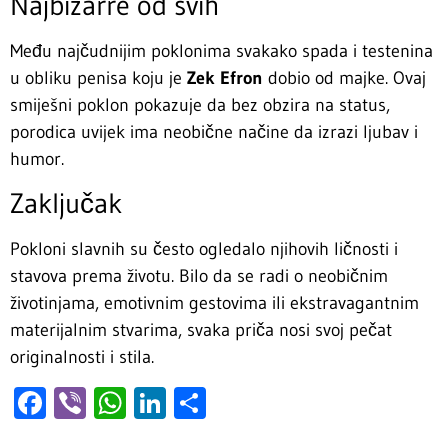
Najbizarre od svih
Među najčudnijim poklonima svakako spada i testenina
u obliku penisa koju je
Zek Efron
dobio od majke. Ovaj
smiješni poklon pokazuje da bez obzira na status,
porodica uvijek ima neobične načine da izrazi ljubav i
humor.
Zaključak
Pokloni slavnih su često ogledalo njihovih ličnosti i
stavova prema životu. Bilo da se radi o neobičnim
životinjama, emotivnim gestovima ili ekstravagantnim
materijalnim stvarima, svaka priča nosi svoj pečat
originalnosti i stila.
Facebook
Viber
WhatsApp
LinkedIn
Share