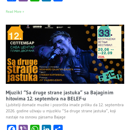
Read More »
Mjuzikl “Sa druge strane jastuka” sa Bajaginim
hitovima 12. septembra na BELEF-u
Ljubitelji domaće muzike i pozorišta imaće priliku da 12. septembra
2026. godine uživaju u mjuziklu “Sa druge strane jastuka”, koji
nastaje na osnovu pjesama Bajage
Facebook
Viber
WhatsApp
LinkedIn
Share