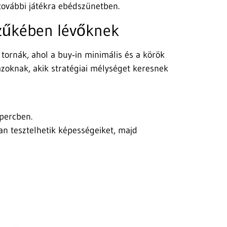
további játékra ebédszünetben.
szűkében lévőknek
tornák, ahol a buy‑in minimális és a körök
azoknak, akik stratégiai mélységet keresnek
 percben.
san tesztelhetik képességeiket, majd