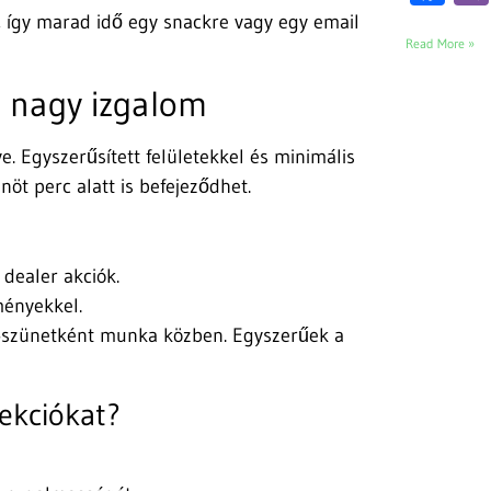
, így marad idő egy snackre vagy egy email
Read More »
, nagy izgalom
e. Egyszerűsített felületekkel és minimális
nöt perc alatt is befejeződhet.
 dealer akciók.
ményekkel.
o‑szünetként munka közben. Egyszerűek a
zekciókat?