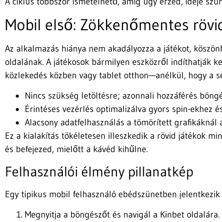
A ciklus többször ismételhető, amíg úgy érzed, ideje szün
Mobil első: Zökkenőmentes rövi
Az alkalmazás hiánya nem akadályozza a játékot, köszönh
oldalának. A játékosok bármilyen eszközről indíthatják 
közlekedés közben vagy tablet otthon—anélkül, hogy a 
Nincs szükség letöltésre; azonnali hozzáférés böng
Érintéses vezérlés optimalizálva gyors spin-ekhez é
Alacsony adatfelhasználás a tömörített grafikáknál a
Ez a kialakítás tökéletesen illeszkedik a rövid játékok m
és befejezed, mielőtt a kávéd kihűlne.
Felhasználói élmény pillanatkép
Egy tipikus mobil felhasználó ebédszünetben jelentkezik
Megnyitja a böngészőt és navigál a Kinbet oldalára.