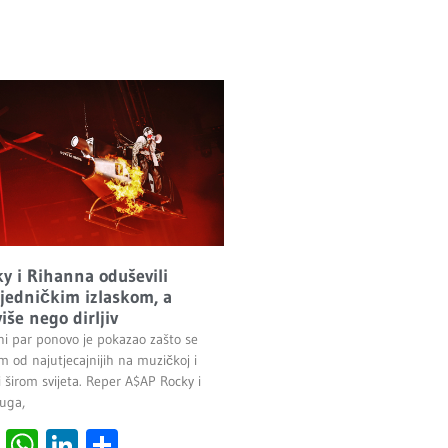
y i Rihanna oduševili
ajedničkim izlaskom, a
više nego dirljiv
ni par ponovo je pokazao zašto se
 od najutjecajnijih na muzičkoj i
 širom svijeta. Reper A$AP Rocky i
uga,
cebook
Viber
WhatsApp
LinkedIn
Share