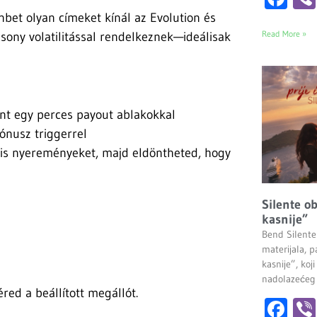
bet olyan címeket kínál az Evolution és
Read More »
sony volatilitással rendelkeznek—ideálisak
nt egy perces payout ablakokkal
ónusz triggerrel
kis nyereményeket, majd eldöntheted, hogy
Silente ob
kasnije”
Bend Silente
materijala, pa
kasnije”, ko
nadolazećeg
red a beállított megállót.
Fa