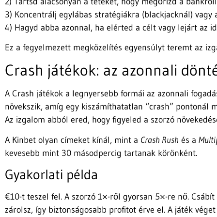
2) Tartsd alacsonyan a téteket, hogy megőrizd a bankrol
3) Koncentrálj egylábas stratégiákra (blackjacknál) vagy a
4) Hagyd abba azonnal, ha elérted a célt vagy lejárt az id
Ez a fegyelmezett megközelítés egyensúlyt teremt az izg
Crash játékok: az azonnali dönté
A Crash játékok a legnyersebb formái az azonnali fogadá
növekszik, amíg egy kiszámíthatatlan “crash” pontonál 
Az izgalom abból ered, hogy figyeled a szorzó növekedésé
A Kinbet olyan címeket kínál, mint a
Crash Rush
és a
Multi
kevesebb mint 30 másodpercig tartanak körönként.
Gyakorlati példa
€10-t teszel fel. A szorzó 1×-ről gyorsan 5×-re nő. Csábít
zárolsz, így biztonságosabb profitot érve el. A játék vé