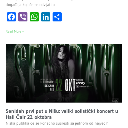
događaja koji će se odvijati u
Facebook
Viber
WhatsApp
LinkedIn
Share
Read More »
Senidah prvi put u Nišu: veliki solistički koncert u
Hali Čair 22. oktobra
Niška publika će se konačno susresti sa jednom od najvećih