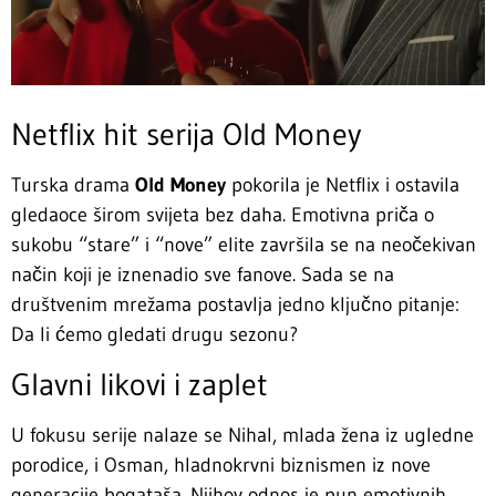
Netflix hit serija Old Money
Turska drama
Old Money
pokorila je Netflix i ostavila
gledaoce širom svijeta bez daha. Emotivna priča o
sukobu “stare” i “nove” elite završila se na neočekivan
način koji je iznenadio sve fanove. Sada se na
društvenim mrežama postavlja jedno ključno pitanje:
Da li ćemo gledati drugu sezonu?
Glavni likovi i zaplet
U fokusu serije nalaze se Nihal, mlada žena iz ugledne
porodice, i Osman, hladnokrvni biznismen iz nove
generacije bogataša. Njihov odnos je pun emotivnih