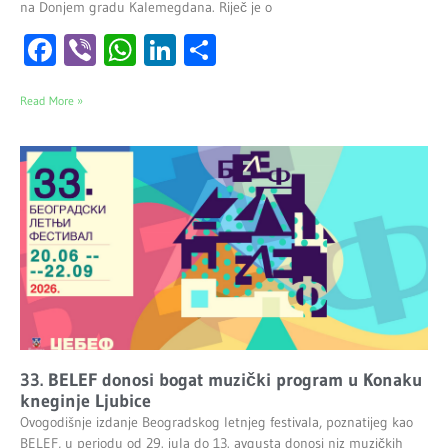
na Donjem gradu Kalemegdana. Riječ je o
Facebook
Viber
WhatsApp
LinkedIn
Share
Read More »
33. BELEF donosi bogat muzički program u Konaku
kneginje Ljubice
Ovogodišnje izdanje Beogradskog letnjeg festivala, poznatijeg kao
BELEF, u periodu od 29. jula do 13. avgusta donosi niz muzičkih