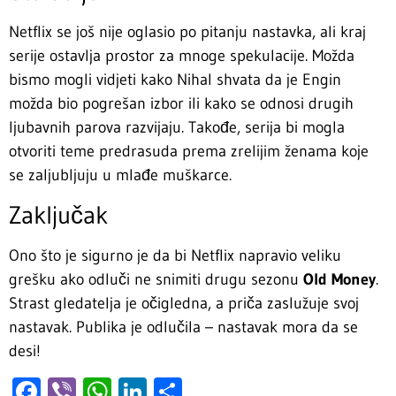
Netflix se još nije oglasio po pitanju nastavka, ali kraj
serije ostavlja prostor za mnoge spekulacije. Možda
bismo mogli vidjeti kako Nihal shvata da je Engin
možda bio pogrešan izbor ili kako se odnosi drugih
ljubavnih parova razvijaju. Takođe, serija bi mogla
otvoriti teme predrasuda prema zrelijim ženama koje
se zaljubljuju u mlađe muškarce.
Zaključak
Ono što je sigurno je da bi Netflix napravio veliku
grešku ako odluči ne snimiti drugu sezonu
Old Money
.
Strast gledatelja je očigledna, a priča zaslužuje svoj
nastavak. Publika je odlučila – nastavak mora da se
desi!
Facebook
Viber
WhatsApp
LinkedIn
Share