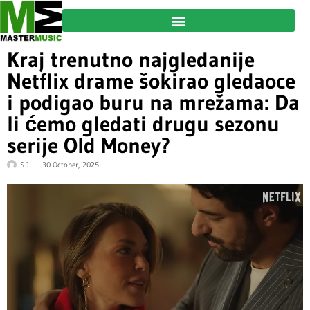
Kraj trenutno najgledanije
Netflix drame šokirao gledaoce
i podigao buru na mrežama: Da
li ćemo gledati drugu sezonu
serije Old Money?
S J
30 October, 2025