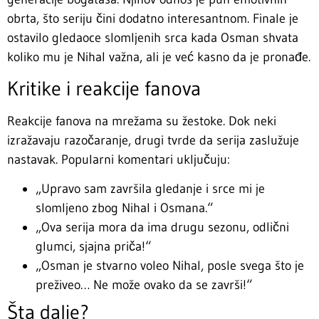
obrta, što seriju čini dodatno interesantnom. Finale je
ostavilo gledaoce slomljenih srca kada Osman shvata
koliko mu je Nihal važna, ali je već kasno da je pronađe.
Kritike i reakcije fanova
Reakcije fanova na mrežama su žestoke. Dok neki
izražavaju razočaranje, drugi tvrde da serija zaslužuje
nastavak. Popularni komentari uključuju:
„Upravo sam završila gledanje i srce mi je
slomljeno zbog Nihal i Osmana.“
„Ova serija mora da ima drugu sezonu, odlični
glumci, sjajna priča!“
„Osman je stvarno voleo Nihal, posle svega što je
preživeo… Ne može ovako da se završi!“
Šta dalje?