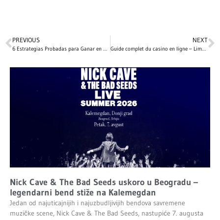
PREVIOUS
NEXT
6 Estrategias Probadas para Ganar en Slots y Juegos de Mesa en Casino Online
Guide complet du casino en ligne – Limone Web.Fr
Nick Cave & The Bad Seeds uskoro u Beogradu –
legendarni bend stiže na Kalemegdan
Jedan od najuticajnijih i najuzbudljivijih bendova savremene
muzičke scene, Nick Cave & The Bad Seeds, nastupiće 7. augusta