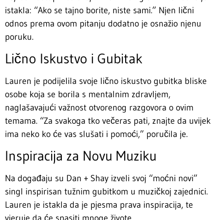
istakla: “Ako se tajno borite, niste sami.” Njen lični
odnos prema ovom pitanju dodatno je osnažio njenu
poruku.
Lično Iskustvo i Gubitak
Lauren je podijelila svoje lično iskustvo gubitka bliske
osobe koja se borila s mentalnim zdravljem,
naglašavajući važnost otvorenog razgovora o ovim
temama. “Za svakoga tko večeras pati, znajte da uvijek
ima neko ko će vas slušati i pomoći,” poručila je.
Inspiracija za Novu Muziku
Na događaju su Dan + Shay izveli svoj “moćni novi”
singl inspirisan tužnim gubitkom u muzičkoj zajednici.
Lauren je istakla da je pjesma prava inspiracija, te
vjeruje da će spasiti mnoge živote.