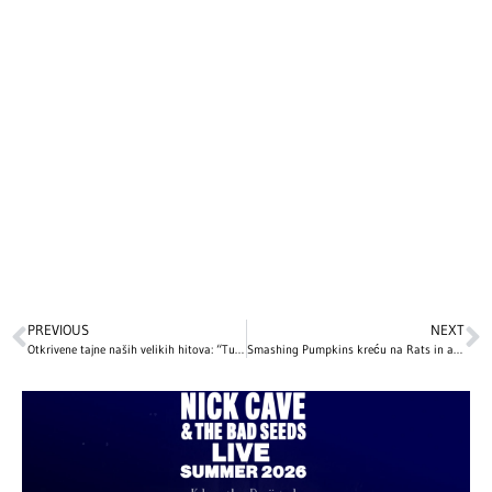
PREVIOUS
NEXT
Otkrivene tajne naših velikih hitova: “Tuga iz Poršea” i “Sava i Dunav”
Smashing Pumpkins kreću na Rats in a Cage Tour: Proslava ‘Mellon Collie and the Infinite Sadness’