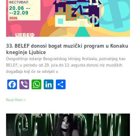
33. BELEF donosi bogat muzički program u Konaku
kneginje Ljubice
Ovogodišnje izdanje Beogradskog letnjeg festivala, poznatijeg kao
BELEF, u periodu od 29. jula do 13. avgusta donosi niz muzičkih
događaja koji će se odvijati u
Facebook
Viber
WhatsApp
LinkedIn
Share
Read More »