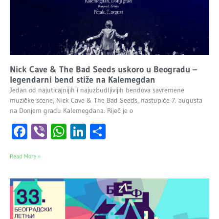
Nick Cave & The Bad Seeds uskoro u Beogradu –
legendarni bend stiže na Kalemegdan
Jedan od najuticajnijih i najuzbudljivijih bendova savremene
muzičke scene, Nick Cave & The Bad Seeds, nastupiće 7. augusta
na Donjem gradu Kalemegdana. Riječ je o
Facebook
Viber
WhatsApp
LinkedIn
Share
Read More »