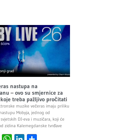
ras nastupa na
nu – ovo su smjernice za
koje treba pažljivo pročitati
ektronske muzike večeras imaju priliku
 nastupu Mobyja, jednog od
 svjetskih DJ-eva i muzičara, koji će
pod zidina Kalemegdanske tvrđave
cebook
Viber
WhatsApp
LinkedIn
Share