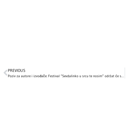
PREVIOUS
Poziv za autore i izvođače: Festival “Sevdalinko u srcu te nosim” održat će se u decembru