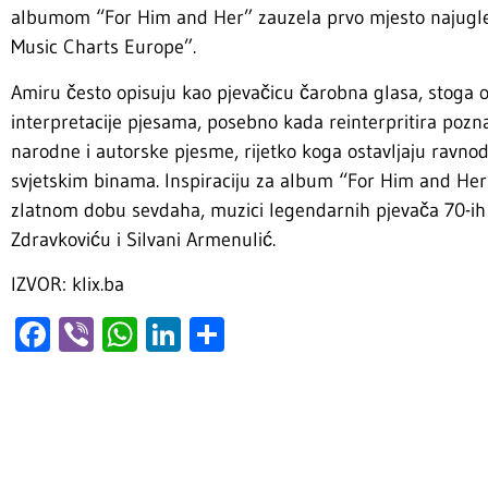
albumom “For Him and Her” zauzela prvo mjesto najugled
Music Charts Europe”.
Amiru često opisuju kao pjevačicu čarobna glasa, stoga o
interpretacije pjesama, posebno kada reinterpritira poznat
narodne i autorske pjesme, rijetko koga ostavljaju ravn
svjetskim binama. Inspiraciju za album “For Him and Her”
zlatnom dobu sevdaha, muzici legendarnih pjevača 70-ih i
Zdravkoviću i Silvani Armenulić.
IZVOR: klix.ba
Facebook
Viber
WhatsApp
LinkedIn
Share