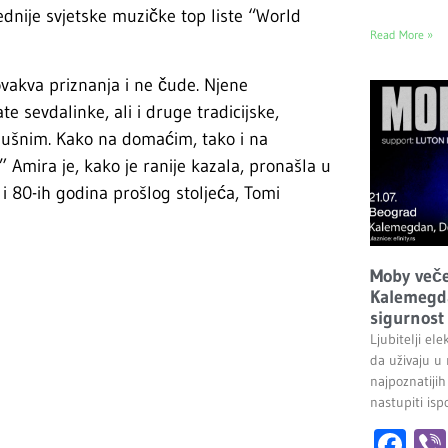
nije svjetske muzičke top liste “World
Read More »
vakva priznanja i ne čude. Njene
e sevdalinke, ali i druge tradicijske,
odušnim. Kako na domaćim, tako i na
 Amira je, kako je ranije kazala, pronašla u
 80-ih godina prošlog stoljeća, Tomi
Moby veče
Kalemegda
sigurnost 
Ljubitelji el
da uživaju u
najpoznatijih
nastupiti is
Fa