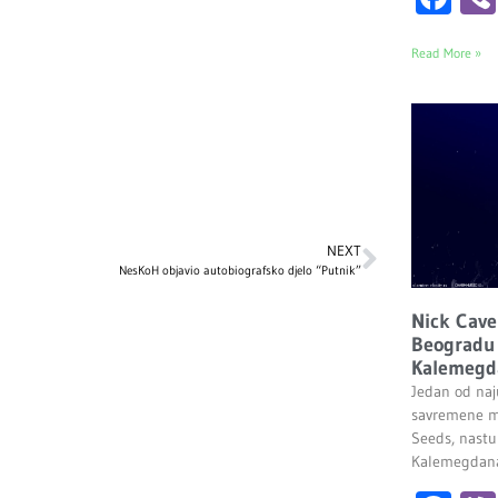
Read More »
NEXT
NesKoH objavio autobiografsko djelo “Putnik”
Nick Cave
Beogradu 
Kalemegd
Jedan od naju
savremene m
Seeds, nastu
Kalemegdana.