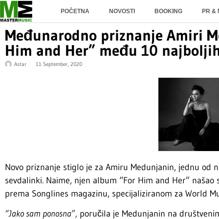
POČETNA
NOVOSTI
BOOKING
PR &
Međunarodno priznanje Amiri M
Him and Her” među 10 najboljih 
Astar
11 September, 2020
Novo priznanje stiglo je za Amiru Medunjanin, jednu od naju
sevdalinki. Naime, njen album “For Him and Her” našao se
prema Songlines magazinu, specijaliziranom za World Mu
“Jako sam ponosna”,
poručila je Medunjanin na društveni