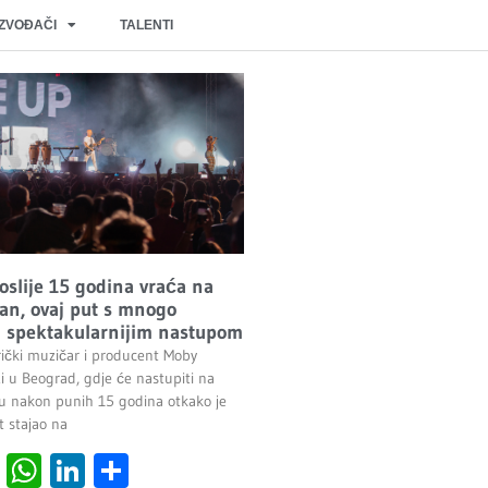
IZVOĐAČI
TALENTI
oslije 15 godina vraća na
n, ovaj put s mnogo
 i spektakularnijim nastupom
ički muzičar i producent Moby
i u Beograd, gdje će nastupiti na
 nakon punih 15 godina otkako je
t stajao na
cebook
Viber
WhatsApp
LinkedIn
Share