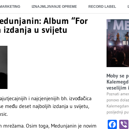
 MARKETING
IZNAJMLJIVANJE OPREME
RECORD LABEL
edunjanin: Album “For
izdanja u svijetu
Moby se p
Kalemegda
veselijim
Poznati amer
tjecajnijih i najcjenjenijih bh. izvođačica
ponovo dolaz
 među deset najboljih izdanja u svijetu,
Kalemegdanu
posljednji pu
sic.
Fa
m mrežama. Osim toga, Medunjanin je novim