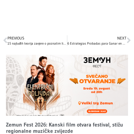
PREVIOUS
NEXT
15 najluđih teorija zavjere o poznatim ličnostima!
6 Estrategias Probadas para Ganar en Slots y Juegos de Mesa en Casino Online
Zemun Fest 2026: Kanski film otvara festival, stižu
regionalne muzičke zvijezde