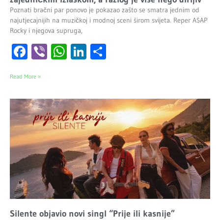
Poznati bračni par ponovo je pokazao zašto se smatra jednim od
najutjecajnijih na muzičkoj i modnoj sceni širom svijeta. Reper A$AP
Rocky i njegova supruga,
Facebook
Viber
WhatsApp
LinkedIn
Share
Read More »
Silente objavio novi singl “Prije ili kasnije”