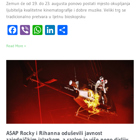
Zemun će od 19. do 23. augusta ponovo postati mjesto okupljanja
ljubitelja kvalitetne kinematografije i dobre muzike. Veliki trg se
tradicionalno pretvara u ljetnu bioskopsku
Facebook
Viber
WhatsApp
LinkedIn
Share
Read More »
A$AP Rocky i Rihanna oduševili javnost
zajedničkim izlaskom, a razlog je više nego dirljiv