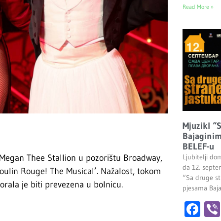
Read More »
Mjuzikl “
Bajaginim
BELEF-u
 Megan Thee Stallion u pozorištu Broadway,
Ljubitelji do
da 12. septe
oulin Rouge! The Musical’. Nažalost, tokom
“Sa druge st
rala je biti prevezena u bolnicu.
pjesama Baj
Fa