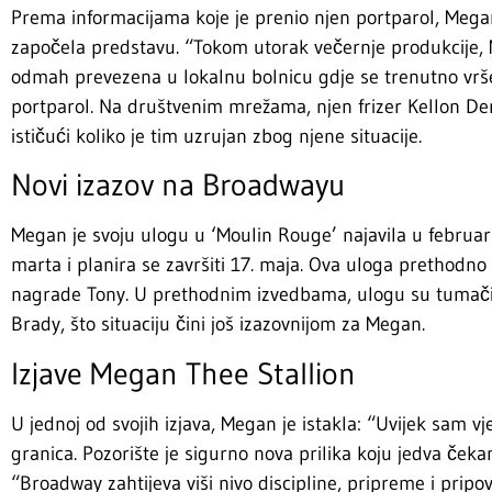
Prema informacijama koje je prenio njen portparol, Mega
započela predstavu. “Tokom utorak večernje produkcije, 
odmah prevezena u lokalnu bolnicu gdje se trenutno vrše 
portparol. Na društvenim mrežama, njen frizer Kellon De
ističući koliko je tim uzrujan zbog njene situacije.
Novi izazov na Broadwayu
Megan je svoju ulogu u ‘Moulin Rouge’ najavila u februar
marta i planira se završiti 17. maja. Ova uloga prethodno
nagrade Tony. U prethodnim izvedbama, ulogu su tumačil
Brady, što situaciju čini još izazovnijom za Megan.
Izjave Megan Thee Stallion
U jednoj od svojih izjava, Megan je istakla: “Uvijek sam v
granica. Pozorište je sigurno nova prilika koju jedva ček
“Broadway zahtijeva viši nivo discipline, pripreme i pripo