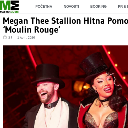
POČETNA
NOVOSTI
BOOKING
PR &
Megan Thee Stallion Hitna Pom
‘Moulin Rouge’
S J
1 April, 2026