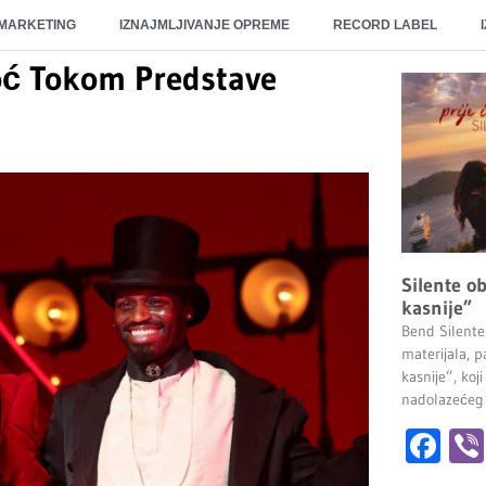
 MARKETING
IZNAJMLJIVANJE OPREME
RECORD LABEL
oć Tokom Predstave
Silente ob
kasnije”
Bend Silente
materijala, pa
kasnije”, ko
nadolazećeg
Fa