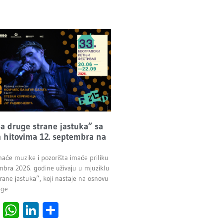
Sa druge strane jastuka” sa
 hitovima 12. septembra na
maće muzike i pozorišta imaće priliku
mbra 2026. godine uživaju u mjuziklu
rane jastuka”, koji nastaje na osnovu
age
cebook
Viber
WhatsApp
LinkedIn
Share