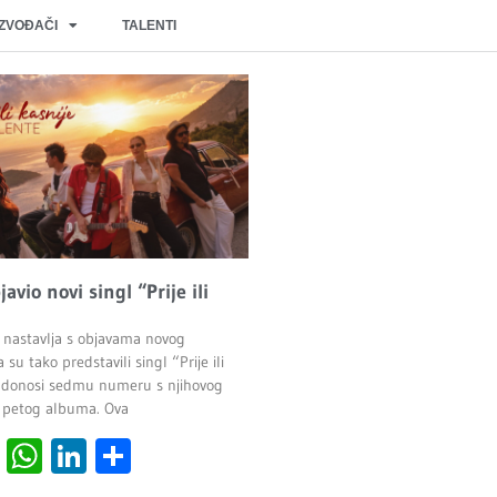
IZVOĐAČI
TALENTI
javio novi singl “Prije ili
 nastavlja s objavama novog
 su tako predstavili singl “Prije ili
ji donosi sedmu numeru s njihovog
 petog albuma. Ova
cebook
Viber
WhatsApp
LinkedIn
Share