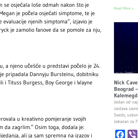
n se osjećala loše odmah nakon što je
Read More »
Megan je počela osjećati simptome, te je
evaluacije njenih simptoma”, izjavio je
ryck je zamolio fanove da se pomole za nju,
u, a njeno učešće u predstavi počelo je 24.
 je pripadala Dannyju Bursteinu, dobitniku
Nick Cave
i i Tituss Burgess, Boy George i Wayne
Beograd –
Kalemegd
Jedan od najz
sastava savr
Seeds, uskor
jerovala u kreativno pomjeranje svojih
zakazan za 7
am da zagrlim.” Osim toga, dodala je:
Fa
vijedanja, ali ja sam spremna na izazov i