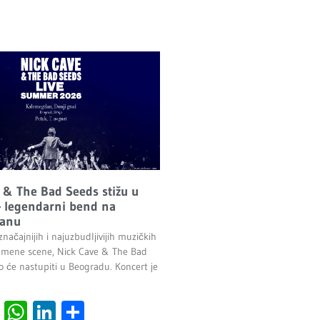
 & The Bad Seeds stižu u
 legendarni bend na
anu
načajnijih i najuzbudljivijih muzičkih
emene scene, Nick Cave & The Bad
o će nastupiti u Beogradu. Koncert je
.
cebook
Viber
WhatsApp
LinkedIn
Share