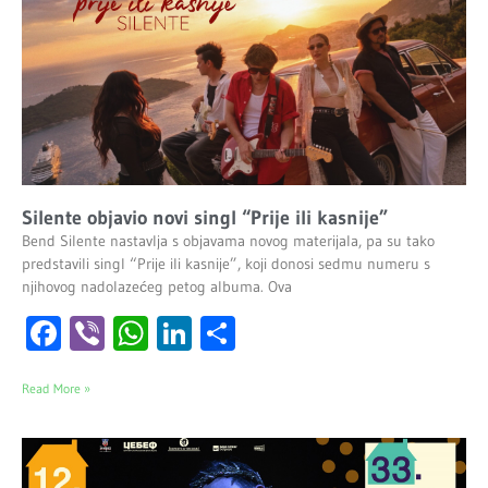
Silente objavio novi singl “Prije ili kasnije”
Bend Silente nastavlja s objavama novog materijala, pa su tako
predstavili singl “Prije ili kasnije”, koji donosi sedmu numeru s
njihovog nadolazećeg petog albuma. Ova
Facebook
Viber
WhatsApp
LinkedIn
Share
Read More »