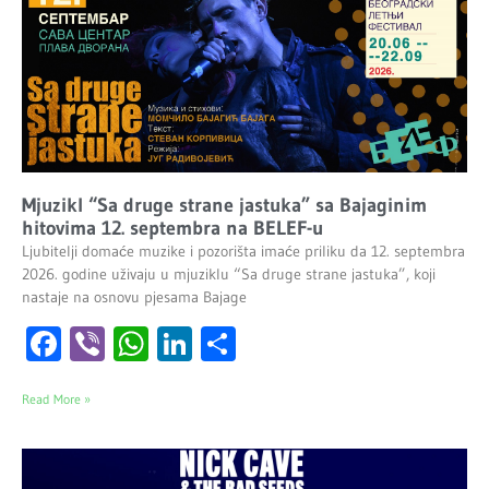
Mjuzikl “Sa druge strane jastuka” sa Bajaginim
hitovima 12. septembra na BELEF-u
Ljubitelji domaće muzike i pozorišta imaće priliku da 12. septembra
2026. godine uživaju u mjuziklu “Sa druge strane jastuka”, koji
nastaje na osnovu pjesama Bajage
Facebook
Viber
WhatsApp
LinkedIn
Share
Read More »