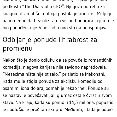
podkasta “The Diary of a CEO”. Njegova potreba za
snagom dramatičnih uloga postala je prioritet. Metju je
napomenuo da bez obzira na visinu honorara koji mu je
bio ponuđen, nije želio raditi ono što ga ne ispunjava.
Odbijanje ponude i hrabrost za
promjenu
Nakon što je donio odluku da se povuče iz romantičnih
komedija, njegova karijera nije zavidno napredovala.
“Mesecima ništa nije stizalo,” prisjetio se Mekonahi.
Kada mu je stigla ponuda za akcijsku komediju od
osam miliona dolara, odmah je rekao ‘ne’. Ponude su
se nastavile povećavati, ali glumac ostaje čvrst u svom
stavu. Na kraju, kada su ponudili 14,5 miliona, popustio
je i odlučio je pročitati skriptu. Međutim, i tada je odbio.