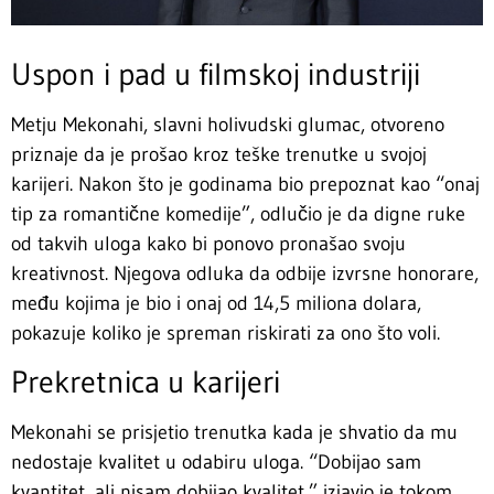
Uspon i pad u filmskoj industriji
Metju Mekonahi, slavni holivudski glumac, otvoreno
priznaje da je prošao kroz teške trenutke u svojoj
karijeri. Nakon što je godinama bio prepoznat kao “onaj
tip za romantične komedije”, odlučio je da digne ruke
od takvih uloga kako bi ponovo pronašao svoju
kreativnost. Njegova odluka da odbije izvrsne honorare,
među kojima je bio i onaj od 14,5 miliona dolara,
pokazuje koliko je spreman riskirati za ono što voli.
Prekretnica u karijeri
Mekonahi se prisjetio trenutka kada je shvatio da mu
nedostaje kvalitet u odabiru uloga. “Dobijao sam
kvantitet, ali nisam dobijao kvalitet,” izjavio je tokom