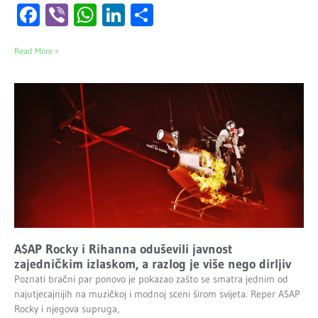
Facebook
Viber
WhatsApp
LinkedIn
Share
Read More »
A$AP Rocky i Rihanna oduševili javnost
zajedničkim izlaskom, a razlog je više nego dirljiv
Poznati bračni par ponovo je pokazao zašto se smatra jednim od
najutjecajnijih na muzičkoj i modnoj sceni širom svijeta. Reper A$AP
Rocky i njegova supruga,