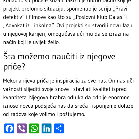
konačno su počele stizati. Iako nije otkrio tačno koji je
projekt prelomio situaciju, spomenuo je seriju „Pravi
detektiv“ i filmove kao što su „Poslovni klub Dalas“ i
„Advokat iz Linkolna“. Ovi projekti su stvorili novu fazu
u njegovoj karijeri, omogućavajući mu da se izrazi na
način koji je uvijek želio.
Šta možemo naučiti iz njegove
priče?
Mekonahijeva priča je inspiracija za sve nas. On nas uči
važnosti slijediti svoje snove i stavljati kvalitet ispred
kvantiteta. Njegova hrabra odluka da odbije enormne
iznose novca podsjeća nas da sreća i ispunjenje dolaze
od radova koje volimo i poštujemo.
Facebook
Viber
WhatsApp
LinkedIn
Share