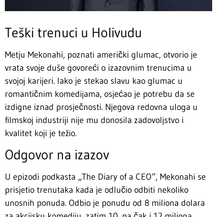
Teški trenuci u Holivudu
Metju Mekonahi, poznati američki glumac, otvorio je
vrata svoje duše govoreći o izazovnim trenucima u
svojoj karijeri. Iako je stekao slavu kao glumac u
romantičnim komedijama, osjećao je potrebu da se
izdigne iznad prosječnosti. Njegova redovna uloga u
filmskoj industriji nije mu donosila zadovoljstvo i
kvalitet koji je težio.
Odgovor na izazov
U epizodi podkasta „The Diary of a CEO“, Mekonahi se
prisjetio trenutaka kada je odlučio odbiti nekoliko
unosnih ponuda. Odbio je ponudu od 8 miliona dolara
za akcijsku komediju, zatim 10, pa čak i 12 miliona.