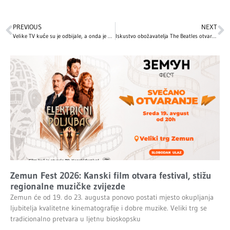
PREVIOUS
NEXT
Velike TV kuće su je odbijale, a onda je postala najbolja serija svih vremena: Neobična priča krije se iza stvaranja televizijskog remek-djela „Breaking Bad“
Iskustvo obožavatelja The Beatles otvara se na legendarnom Savile Row u Londonu
Zemun Fest 2026: Kanski film otvara festival, stižu
regionalne muzičke zvijezde
Zemun će od 19. do 23. augusta ponovo postati mjesto okupljanja
ljubitelja kvalitetne kinematografije i dobre muzike. Veliki trg se
tradicionalno pretvara u ljetnu bioskopsku