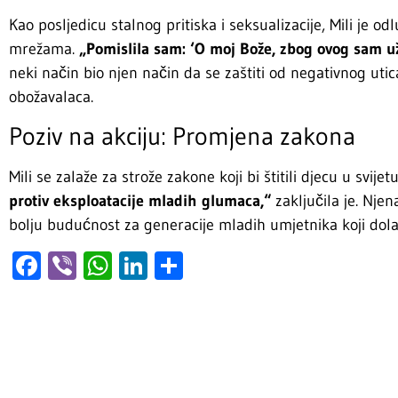
Kao posljedicu stalnog pritiska i seksualizacije, Mili je od
mrežama.
„Pomislila sam: ‘O moj Bože, zbog ovog sam u
neki način bio njen način da se zaštiti od negativnog utica
obožavalaca.
Poziv na akciju: Promjena zakona
Mili se zalaže za strože zakone koji bi štitili djecu u svije
protiv eksploatacije mladih glumaca,“
zaključila je. Nje
bolju budućnost za generacije mladih umjetnika koji dola
Facebook
Viber
WhatsApp
LinkedIn
Share