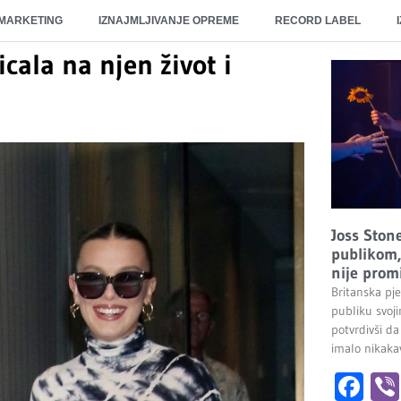
 MARKETING
IZNAJMLJIVANJE OPREME
RECORD LABEL
icala na njen život i
Joss Stone
publikom, 
nije promi
Britanska pj
publiku svoj
potvrdivši da
imalo nikakav
Fa