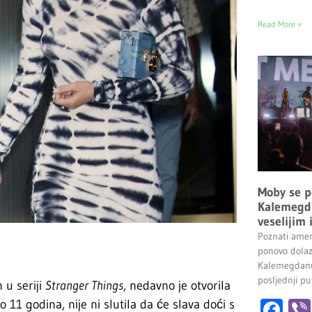
Read More »
Moby se p
Kalemegda
veselijim
Poznati amer
ponovo dolaz
Kalemegdanu
posljednji pu
 u seriji
Stranger Things
, nedavno je otvorila
Fa
11 godina, nije ni slutila da će slava doći s