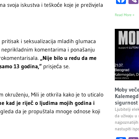
a svoja iskustva i teškoće koje je preživjela
Read More »
i pritisak i seksualizacija mladih glumaca
ena neprikladnim komentarima i ponašanju
 prokomentarisala.
„Nije bilo u redu da me
samo 13 godina,“
prisjeća se.
Moby veče
okruženju, Mili je otkrila kako je to uticalo
Kalemegda
sigurnost 
e kad je riječ o ljudima mojih godina i
Ljubitelji el
izgleda da je propuštala mnoge odnose koji
da uživaju u
najpoznatijih
nastupiti is