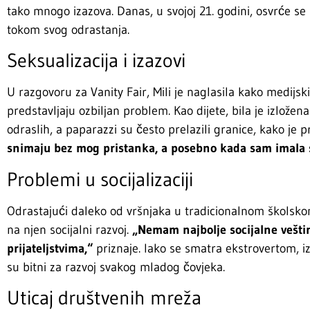
tako mnogo izazova. Danas, u svojoj 21. godini, osvrće se n
tokom svog odrastanja.
Seksualizacija i izazovi
U razgovoru za Vanity Fair, Mili je naglasila kako medijsk
predstavljaju ozbiljan problem. Kao dijete, bila je izlož
odraslih, a paparazzi su često prelazili granice, kako je
snimaju bez mog pristanka, a posebno kada sam imala 
Problemi u socijalizaciji
Odrastajući daleko od vršnjaka u tradicionalnom školskom 
na njen socijalni razvoj.
„Nemam najbolje socijalne veštin
prijateljstvima,“
priznaje. Iako se smatra ekstrovertom, 
su bitni za razvoj svakog mladog čovjeka.
Uticaj društvenih mreža