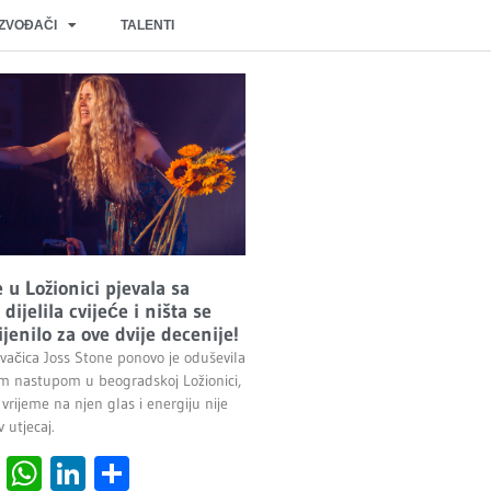
IZVOĐAČI
TALENTI
 u Ložionici pjevala sa
dijelila cvijeće i ništa se
jenilo za ove dvije decenije!
evačica Joss Stone ponovo je oduševila
im nastupom u beogradskoj Ložionici,
 vrijeme na njen glas i energiju nije
 utjecaj.
cebook
Viber
WhatsApp
LinkedIn
Share