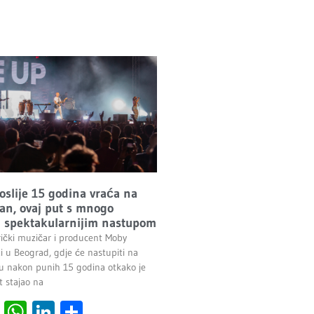
oslije 15 godina vraća na
n, ovaj put s mnogo
 i spektakularnijim nastupom
ički muzičar i producent Moby
i u Beograd, gdje će nastupiti na
 nakon punih 15 godina otkako je
t stajao na
cebook
Viber
WhatsApp
LinkedIn
Share