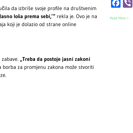
Fa
lučila da izbriše svoje profile na društvenim
žasno loša prema sebi,’“
rekla je. Ovo je na
Read More »
ja koji je dolazio od strane online
tu zabave.
„Treba da postoje jasni zakoni
na borba za promjenu zakona može stvoriti
ze.