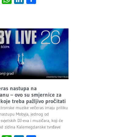
ras nastupa na
nu – ovo su smjernice za
koje treba pažljivo pročitati
ektronske muzike večeras imaju priliku
 nastupu Mobyja, jednog od
 svjetskih DJ-eva i muzičara, koji će
pod zidina Kalemegdanske tvrđave