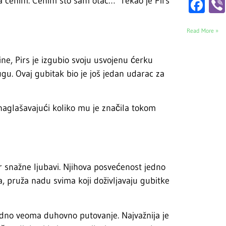
a cenim. Cenim što sam otac…“ rekao je Pirs
Fa
Read More »
dine, Pirs je izgubio svoju usvojenu ćerku
ugu. Ovaj gubitak bio je još jedan udarac za
, naglašavajući koliko mu je značila tokom
jer snažne ljubavi. Njihova posvećenost jedno
, pruža nadu svima koji doživljavaju gubitke
jedno veoma duhovno putovanje. Najvažnija je