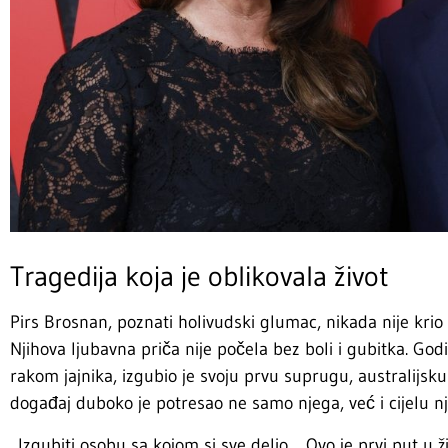
Tragedija koja je oblikovala život
Pirs Brosnan, poznati holivudski glumac, nikada nije krio k
Njihova ljubavna priča nije počela bez boli i gubitka. Go
rakom jajnika, izgubio je svoju prvu suprugu, australijsk
događaj duboko je potresao ne samo njega, već i cijelu n
„Izgubiti osobu sa kojom si sve delio… Ovo je prvi put u ž