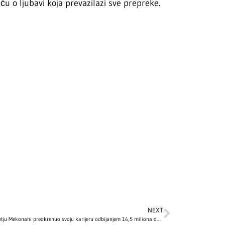
priču o ljubavi koja prevazilazi sve prepreke.
NEXT
Kako je Metju Mekonahi preokrenuo svoju karijeru odbijanjem 14,5 miliona dolara