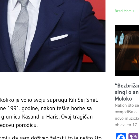
Read More »
“Bezbrižan
singl o a
Moloko
oliko je volio svoju suprugu Kili Šej Smit.
Nakon što s
dine 1991. godine, nakon teške borbe sa
ovogodišnjoj 
u glumicu Kasan­dru Haris. Ovaj tragičan
novo muzičko
jegovu porodicu.
objavljen 17.
Fa
ivotu da sam doživeo žalost i to je nešto što