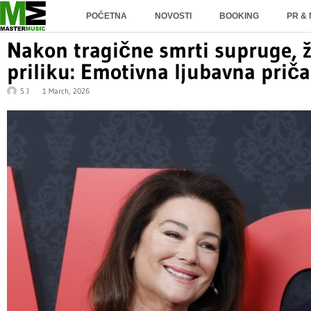
POČETNA
NOVOSTI
BOOKING
PR &
Nakon tragične smrti supruge, ž
priliku: Emotivna ljubavna prič
S J
1 March, 2026