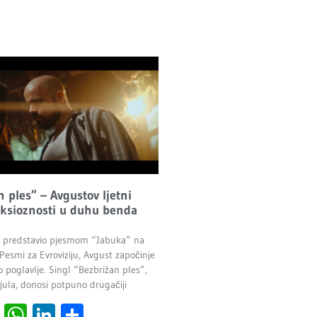
 ples” – Avgustov ljetni
nksioznosti u duhu benda
e predstavio pjesmom “Jabuka” na
Pesmi za Evroviziju, Avgust započinje
 poglavlje. Singl “Bezbrižan ples”,
 jula, donosi potpuno drugačiji
cebook
Viber
WhatsApp
LinkedIn
Share