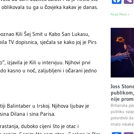
 oblikovala su ga u čovjeka kakav je danas.
Read More »
poznao Kili Šej Smit u Kabo San Lukasu,
ila TV dopisnica, sjećala se kako joj je Pirs
izjavila je Kili u intervjuu. Njihovi prvi
do kasno u noć, zaljubljeni i očarani jedno
Joss Stone
publikom, 
nije promi
iji Balintaber u Irskoj. Njihova ljubav je
Britanska pj
publiku svoj
sina Dilana i sina Parisa.
potvrdivši da
imalo nikakav
astanja, duboko cijeni što je otac i