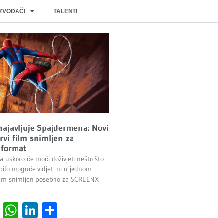
IZVOĐAČI
TALENTI
najavljuje Spajdermena: Novi
rvi film snimljen za
format
lma uskoro će moći doživjeti nešto što
 bilo moguće vidjeti ni u jednom
film snimljen posebno za SCREENX
cebook
Viber
WhatsApp
LinkedIn
Share