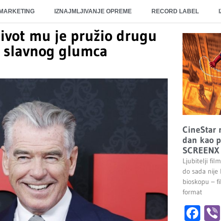
 MARKETING
IZNAJMLJIVANJE OPREME
RECORD LABEL
ivot mu je pružio drugu
a slavnog glumca
CineStar 
dan kao p
SCREENX 
Ljubitelji fi
do sada nije
bioskopu – 
format
Fa