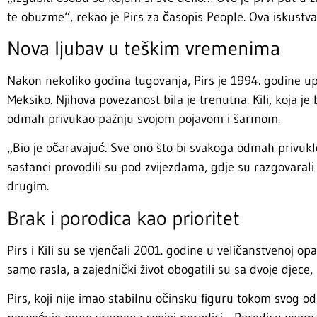
te obuzme“, rekao je Pirs za časopis People. Ova iskustva
Nova ljubav u teškim vremenima
Nakon nekoliko godina tugovanja, Pirs je 1994. godine u
Meksiko. Njihova povezanost bila je trenutna. Kili, koja je b
odmah privukao pažnju svojom pojavom i šarmom.
„Bio je očaravajuć. Sve ono što bi svakoga odmah privuklo“, 
sastanci provodili su pod zvijezdama, gdje su razgovarali 
drugim.
Brak i porodica kao prioritet
Pirs i Kili su se vjenčali 2001. godine u veličanstvenoj opat
samo rasla, a zajednički život obogatili su sa dvoje djece, 
Pirs, koji nije imao stabilnu očinsku figuru tokom svog odr