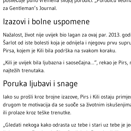
posvećuje puno vremena svojoj porodici. „Porodicu veom
za Gentleman’s Journal.
Izazovi i bolne uspomene
Nažalost, život nije uvijek bio lagan za ovaj par. 2013. go
Šarlot od iste bolesti koja je odnijela i njegovu prvu supr
Pirsa, kojem je Kili bila podrška na svakom koraku.
„Kili je uvijek bila ljubazna i saosećajna…“, rekao je Pirs
najtežih trenutaka.
Poruka ljubavi i snage
Iako su prošli kroz brojne izazove, Pirs i Kili ostaju prim
drugom te motivacija da se suoče sa životnim iskušenjima
ili prolaze kroz teške trenutke.
„Gledati nekoga kako odrasta uz tebe i stari uz tebe je 