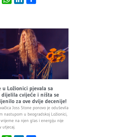
 u Ložionici pjevala sa
dijelila cvijeće i ništa se
jenilo za ove dvije decenije!
evačica Joss Stone ponovo je oduševila
im nastupom u beogradskoj Ložionici,
 vrijeme na njen glas i energiju nije
 utjecaj.