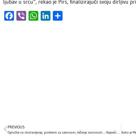
ljubav u srcu“, rekao je Pirs, finalizirajući svoju dirljivu 
Facebook
Viber
WhatsApp
LinkedIn
Share
PREVIOUS
Optužbe za zlostavljanje, problemi sa zakonom, lečenje zavisnosti…: Najveći skandali i kontroverze poznatih ličnosti koje i danas intrigiraju svet