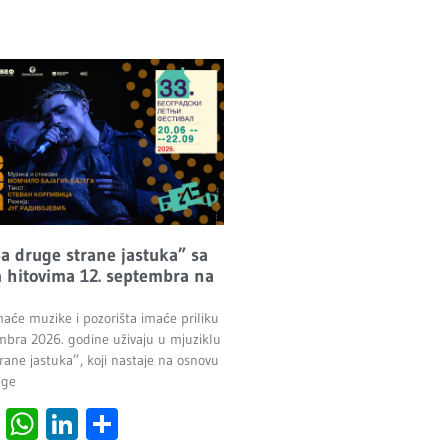
Sa druge strane jastuka” sa
 hitovima 12. septembra na
maće muzike i pozorišta imaće priliku
mbra 2026. godine uživaju u mjuziklu
rane jastuka”, koji nastaje na osnovu
age
cebook
Viber
WhatsApp
LinkedIn
Share