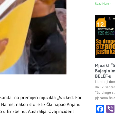
Read More »
Mjuzikl “
Bajaginim
BELEF-u
Ljubitelji do
da 12. septe
“Sa druge st
kandal na premijeri mjuzikla „Wicked: For
pjesama Baj
Naime, nakon što je fizički napao Arijanu
Fa
 u Brizbejnu, Australija. Ovaj incident