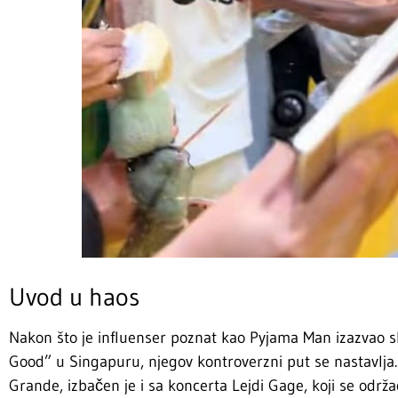
Uvod u haos
Nakon što je influenser poznat kao Pyjama Man izazvao s
Good” u Singapuru, njegov kontroverzni put se nastavlja. 
Grande, izbačen je i sa koncerta Lejdi Gage, koji se održao