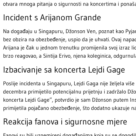
otvara mnoga pitanja o sigurnosti na koncertima i ponaša
Incident s Arijanom Grande
Na događaju u Singapuru, Džonson Ven, poznat kao Pyjam
bez obzira na obezbeđenje, uspio da je uhvati. Ovaj napa
Arijana je čak u jednom trenutku promijenila svoj izraz li
brzo reagovao, a Sintija Erivo, njena koleginica, odgurnula g
Izbacivanje sa koncerta Lejdi Gage
Poslije incidenta u Singapuru, Lejdi Gaga nije željela viš
decembra primijetilo potencijalnu prijetnju i zadržalo D
koncerta Lejdi Gage”, potvrdio je sam Džonson putem Ins
primijetila pojačano obezbeđenje, što dodatno ukazuje na o
Reakcija fanova i sigurnosne mjere
Fanovi su bili uznemireni događanjima koja su se dogodil