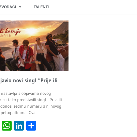
IZVOĐAČI
TALENTI
javio novi singl “Prije ili
 nastavlja s objavama novog
 su tako predstavili singl “Prije ili
ji donosi sedmu numeru s njihovog
 petog albuma. Ova
cebook
Viber
WhatsApp
LinkedIn
Share