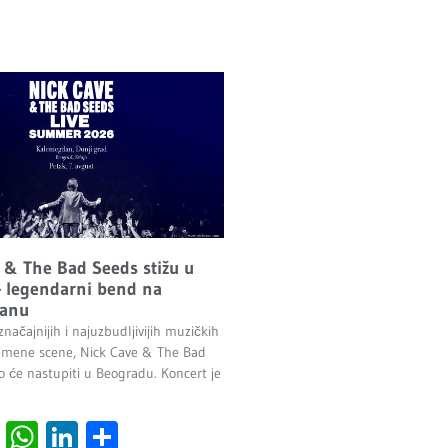
 & The Bad Seeds stižu u
 legendarni bend na
anu
načajnijih i najuzbudljivijih muzičkih
emene scene, Nick Cave & The Bad
o će nastupiti u Beogradu. Koncert je
.
cebook
Viber
WhatsApp
LinkedIn
Share