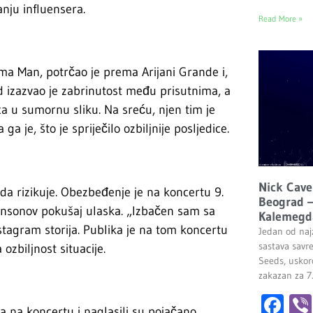
nju influensera.
Read More »
a Man, potrčao je prema Arijani Grande i,
d izazvao je zabrinutost među prisutnima, a
ca u sumornu sliku. Na sreću, njen tim je
a je, što je spriječilo ozbiljnije posljedice.
Nick Cave
e da rizikuje. Obezbeđenje je na koncertu 9.
Beograd –
žonsonov pokušaj ulaska. „Izbačen sam sa
Kalemegd
tagram storija. Publika je na tom koncertu
Jedan od najz
sastava savr
zbiljnost situacije.
Seeds, uskor
zakazan za 7
Fa
a na koncertu i naglasili su pojačano