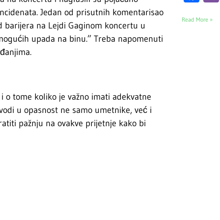
 incidenata. Jedan od prisutnih komentarisao
Read More »
d barijera na Lejdi Gaginom koncertu u
o mogućih upada na binu.” Treba napomenuti
ađanjima.
 i o tome koliko je važno imati adekvatne
ovodi u opasnost ne samo umetnike, već i
atiti pažnju na ovakve prijetnje kako bi