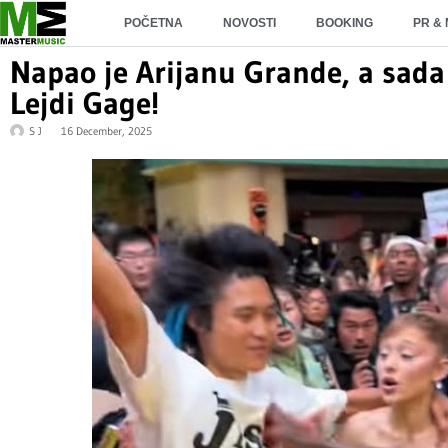
POČETNA
NOVOSTI
BOOKING
PR &
Napao je Arijanu Grande, a sada
Lejdi Gage!
S J
16 December, 2025