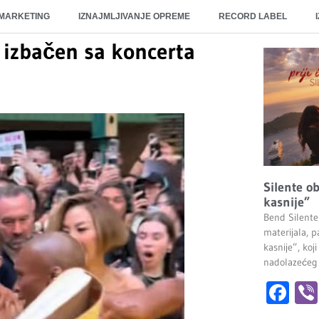
 MARKETING
IZNAJMLJIVANJE OPREME
RECORD LABEL
 izbačen sa koncerta
Silente ob
kasnije”
Bend Silente
materijala, pa
kasnije”, ko
nadolazećeg
Fa