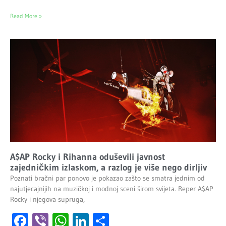
Read More »
A$AP Rocky i Rihanna oduševili javnost
zajedničkim izlaskom, a razlog je više nego dirljiv
Poznati bračni par ponovo je pokazao zašto se smatra jednim od
najutjecajnijih na muzičkoj i modnoj sceni širom svijeta. Reper A$AP
Rocky i njegova supruga,
Facebook
Viber
WhatsApp
LinkedIn
Share