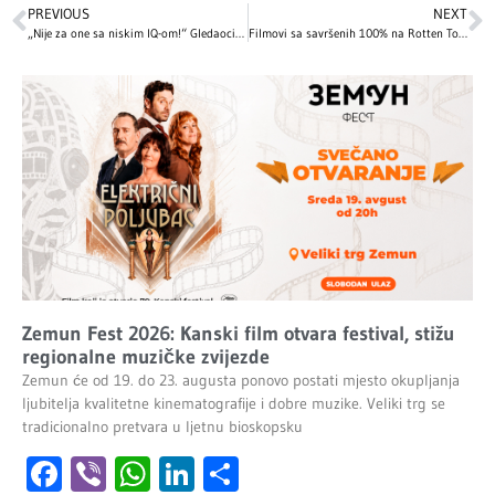
PREVIOUS
NEXT
„Nije za one sa niskim IQ-om!“ Gledaoci ovu seriju smatraju najboljom u istoriji Netflixa – da li ste je već pogledali?
Filmovi sa savršenih 100% na Rotten Tomatoesu – klasici i nova remek dela koja kritičari obožavaju
Zemun Fest 2026: Kanski film otvara festival, stižu
regionalne muzičke zvijezde
Zemun će od 19. do 23. augusta ponovo postati mjesto okupljanja
ljubitelja kvalitetne kinematografije i dobre muzike. Veliki trg se
tradicionalno pretvara u ljetnu bioskopsku
Facebook
Viber
WhatsApp
LinkedIn
Share