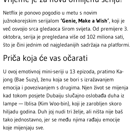
Netflix je ponovo pogodio u metu s novim
južnokorejskim serijalom
‘Genie, Make a Wish’
, koji je
već osvojio srca gledaoca širom svijeta. Od premijere 3.
oktobra, serija je pregledana više od 102 miliona sati,
što je čini jednim od najgledanijih sadržaja na platformi.
Priča koja će vas očarati
U ovoj emotivnoj mini-seriji u 13 epizoda, pratimo Ka-
jong (Bae Suzy), ženu koja se bori s izražavanjem
emocija i povezivanjem s drugima. Njen život se mijenja
kad tokom posjete Dubaiju slučajno oslobađa duha iz
lampe — Iblisa (Kim Woo-bin), koji je zarobljen skoro
hiljadu godina. Duh joj nudi tri želje, ali ništa nije baš
tako jednostavno, jer se među njima rađaju emocije
koje mijenjaju sve.