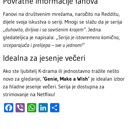
Povratne informacije fanova
Fanovi na društvenim mrežama, naročito na Redditu,
dijele svoja iskustva o seriji. Mnogi se slažu da je serija
„duhovita, dirljiva i sa savršenim krajem“
. Jedna
gledateljica je napisala:
„Serija je istovremeno komična,
srceparajuća i prelijepa – sve u jednom!“
Idealna za jesenje večeri
Ako ste ljubitelj K-drama ili jednostavno tražite nešto
novo za gledanje,
‘Genie, Make a Wish’
je idealan izbor
za hladne jesenje večeri. Serija je dostupna za
strimovanje na Netflixu!
Facebook
Viber
WhatsApp
LinkedIn
Share