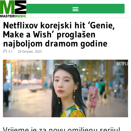
Netflixov korejski hit ‘Genie,
Make a Wish’ proglašen
najboljom dramom godine
S J
29 October, 2025
Vrijeme je za novu omiljenu seriju!