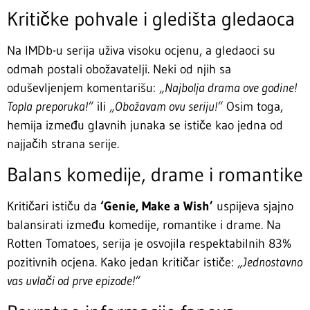
Kritičke pohvale i gledišta gledaoca
Na IMDb-u serija uživa visoku ocjenu, a gledaoci su
odmah postali obožavatelji. Neki od njih sa
oduševljenjem komentarišu:
„Najbolja drama ove godine!
Topla preporuka!“
ili
„Obožavam ovu seriju!“
Osim toga,
hemija između glavnih junaka se ističe kao jedna od
najjačih strana serije.
Balans komedije, drame i romantike
Kritičari ističu da
‘Genie, Make a Wish’
uspijeva sjajno
balansirati između komedije, romantike i drame. Na
Rotten Tomatoes, serija je osvojila respektabilnih 83%
pozitivnih ocjena. Kako jedan kritičar ističe:
„Jednostavno
vas uvlači od prve epizode!“