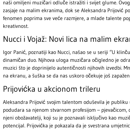
naši omiljeni muzičari odluče istražiti i svijet glume. Ovog
zasjaje na malim ekranima, dok se Aleksandra Prijović poj
fenomen poprima sve veće razmjere, a mlade talente popu
kreativnost.
Nucci i Vojaž: Novi lica na malim ekr
Igor Panić, poznatiji kao Nucci, našao se u seriji “U klinč
dinamičan duo. Njihova uloga muzičara očigledno je odraž
muzici što je doprinijelo autentičnosti njihovih izvedbi. M
na ekranu, a šuška se da nas uskoro očekuje još zapaženi
Prijovićka u akcionom trileru
Aleksandra Prijović svojim talentom oduševila je publiku u
podudara sa njenom stvarnom profesijom – pjevačicom, d
njeni obožavatelji, koji su je poznavali isključivo kao muzi
potencijal. Prijovićka je pokazala da je svestrana umjetnic