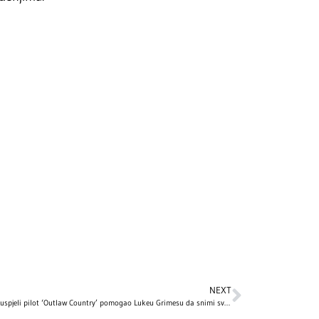
NEXT
Kako je neuspjeli pilot ‘Outlaw Country’ pomogao Lukeu Grimesu da snimi svoju prvu pjesmu