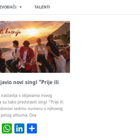
IZVOĐAČI
TALENTI
javio novi singl “Prije ili
 nastavlja s objavama novog
 su tako predstavili singl “Prije ili
ji donosi sedmu numeru s njihovog
 petog albuma. Ova
cebook
Viber
WhatsApp
LinkedIn
Share