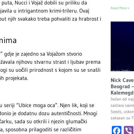
 puta, Nucci i Vojaž dobili su priliku da
Read More »
avila u intrigantnom krimi-trileru. Ovaj
t njih svakako treba pohvaliti za hrabrost i
anima
u” gdje je zajedno sa Vojažom stvorio
avala njihovu stvarnu strast i ljubav prema
nogi su uočili prirodnost s kojom su se snašli
h projekata.
Nick Cave
Beograd –
Kalemegd
Jedan od najz
 seriji “Ubice moga oca”. Njen lik, koji se
sastava savr
Seeds, uskor
onio je dodatnu dozu autentičnosti. Mnogi
zakazan za 7
čarku, sada su otkrili i njezin glumački
Fa
a, sposobna prilagoditi se različitim