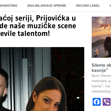
 MARKETING
IZNAJMLJIVANJE OPREME
RECORD LABEL
ćoj seriji, Prijovićka u
zde naše muzičke scene
ševile talentom!
Silente ob
kasnije”
Bend Silente
materijala, pa
kasnije”, ko
nadolazećeg
Fa