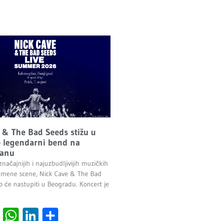
 & The Bad Seeds stižu u
 legendarni bend na
anu
načajnijih i najuzbudljivijih muzičkih
emene scene, Nick Cave & The Bad
o će nastupiti u Beogradu. Koncert je
.
cebook
Viber
WhatsApp
LinkedIn
Share