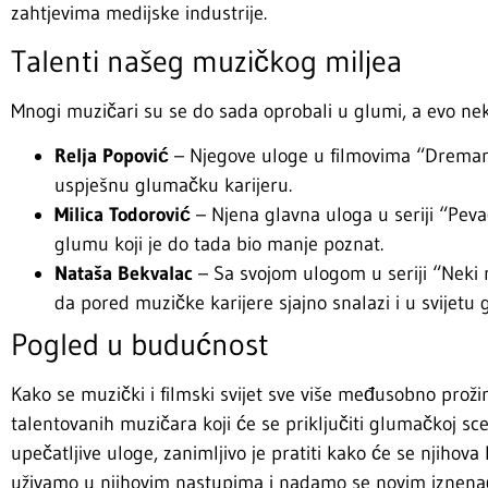
zahtjevima medijske industrije.
Talenti našeg muzičkog miljea
Mnogi muzičari su se do sada oprobali u glumi, a evo ne
Relja Popović
– Njegove uloge u filmovima “Dreman
uspješnu glumačku karijeru.
Milica Todorović
– Njena glavna uloga u seriji “Pevač
glumu koji je do tada bio manje poznat.
Nataša Bekvalac
– Sa svojom ulogom u seriji “Neki n
da pored muzičke karijere sjajno snalazi i u svijetu 
Pogled u budućnost
Kako se muzički i filmski svijet sve više međusobno pro
talentovanih muzičara koji će se priključiti glumačkoj scen
upečatljive uloge, zanimljivo je pratiti kako će se njihov
uživamo u njihovim nastupima i nadamo se novim iznena