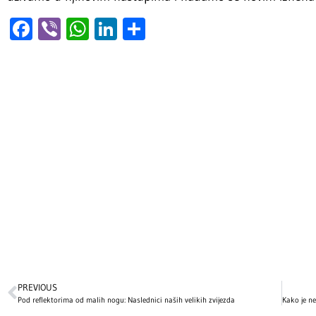
Facebook
Viber
WhatsApp
LinkedIn
Share
PREVIOUS
Pod reflektorima od malih nogu: Naslednici naših velikih zvijezda