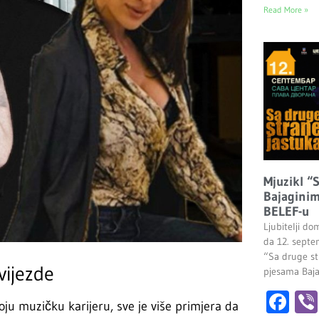
Read More »
Mjuzikl “
Bajaginim
BELEF-u
Ljubitelji do
da 12. septe
“Sa druge st
vijezde
pjesama Baj
Fa
oju muzičku karijeru, sve je više primjera da