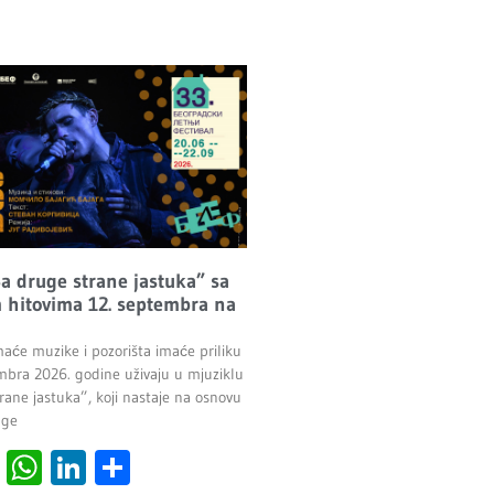
Sa druge strane jastuka” sa
 hitovima 12. septembra na
maće muzike i pozorišta imaće priliku
mbra 2026. godine uživaju u mjuziklu
rane jastuka”, koji nastaje na osnovu
age
cebook
Viber
WhatsApp
LinkedIn
Share