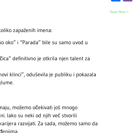
Read More »
koliko zapaženih imena:
o oko” i “Parada” bile su samo uvod u
ica” definitivno je otkrila njen talent za
ovi klinci”, oduševila je publiku i pokazala
glume.
žimaju, možemo očekivati još mnogo
i. Iako su neki od njih već stvorili
a karijera razvijati. Za sada, možemo samo da
đenjima.