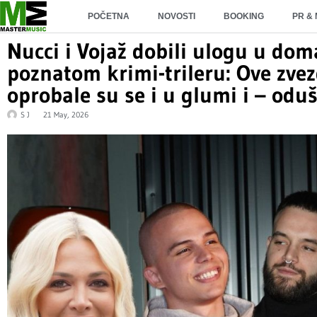
POČETNA
NOVOSTI
BOOKING
PR &
Nucci i Vojaž dobili ulogu u doma
poznatom krimi-trileru: Ove zve
oprobale su se i u glumi i – odu
S J
21 May, 2026